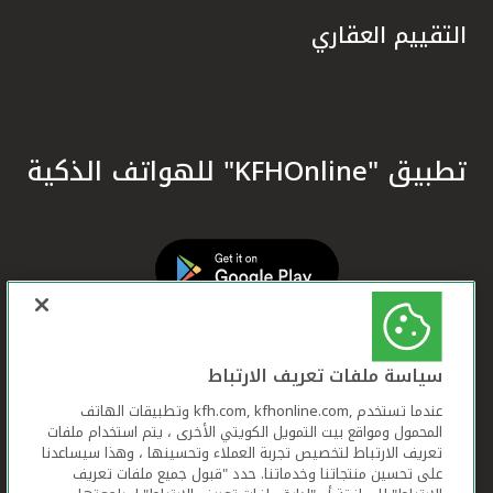
التقييم العقاري
تطبيق "KFHOnline" للهواتف الذكية
سياسة ملفات تعريف الارتباط
عندما تستخدم ,kfh.com, kfhonline.com وتطبيقات الهاتف
المحمول ومواقع بيت التمويل الكويتي الأخرى ، يتم استخدام ملفات
تعريف الارتباط لتخصيص تجربة العملاء وتحسينها ، وهذا سيساعدنا
على تحسين منتجاتنا وخدماتنا. حدد "قبول جميع ملفات تعريف