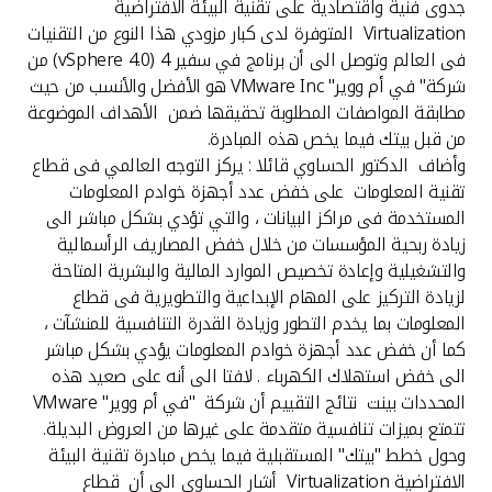
جدوى فنية واقتصادية على تقنية البيئة الافتراضية
Virtualization المتوفرة لدى كبار مزودي هذا النوع من التقنيات
فى العالم وتوصل الى أن برنامج في سفير 4 (vSphere 4.0) من
شركة" في أم ووير" VMware Inc هو الأفضل والأنسب من حيث
مطابقة المواصفات المطلوبة تحقيقها ضمن الأهداف الموضوعة
من قبل بيتك فيما يخص هذه المبادرة.
وأضاف الدكتور الحساوي قائلا : يركز التوجه العالمي فى قطاع
تقنية المعلومات على خفض عدد أجهزة خوادم المعلومات
المستخدمة فى مراكز البيانات ، والتي تؤدي بشكل مباشر الى
زيادة ربحية المؤسسات من خلال خفض المصاريف الرأسمالية
والتشغيلية وإعادة تخصيص الموارد المالية والبشرية المتاحة
لزيادة التركيز على المهام الإبداعية والتطويرية فى قطاع
المعلومات بما يخدم التطور وزيادة القدرة التنافسية للمنشآت ،
كما أن خفض عدد أجهزة خوادم المعلومات يؤدي بشكل مباشر
الى خفض استهلاك الكهرباء . لافتا الى أنه على صعيد هذه
المحددات بينت نتائج التقييم أن شركة "في أم ووير" VMware
تتمتع بميزات تنافسية متقدمة على غيرها من العروض البديلة.
وحول خطط "بيتك" المستقبلية فيما يخص مبادرة تقنية البيئة
الافتراضية Virtualization أشار الحساوي الى أن قطاع