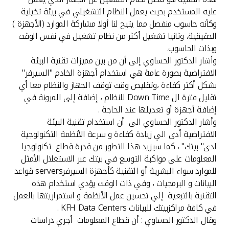
تركيا
عليه المستخدم بحيث يعمل النظام التشغيلي في بيئة تخيلية
وكأنه حاسوب منفصل مما يتيح لنا أولا مشاركة الموارد (الأجهزة )
مصر
الحقيقية، وثانيا تشغيل أكثر من نظام تشغيل في نفس الوقت
وبذات الحاسوب.
المملكة المتحدة
وأشار الدكتور الحساوي إلى أن من بين مميزات تقنية البيئة
الافتراضية بصورة عامة هي استخدام أجهزة الخادم "السيرفر"
بشكل أكثر كفاءة ،وتقليص وقت توقف الجهاز والنظام معا أي
مملكة البحرين
تقليل فترة ال Down Time للنظام ، إضافة إلى المرونة في
إضافة أجهزة أو تعديلها عند الحاجة .
وأشار الدكتور الحساوي الى أن استخدام تقنية البيئة
الافتراضية أدى الي زيادة كفاءة و سرعة الأنظمة التكنولوجية
لدى" بيتك" ، كما سيزيد هذا التطور من قدرة قطاع تكنولوجيا
المعلومات على مواكبة التوسع في بيتك عبر الاستغلال الأمثل
للموارد سواء البشرية أو التقنية كأجهزة السيرفرservers قواعد
البيانات و البرمجيات ، وفي ذات الوقت يؤدي استخدام هذه
التقنية بالتبعية إلي تحسين عمل الأنظمة و استمراريتها بالعمل
في كافة مراكزبيتك للبيانات KFH Data Centers .
وقال الدكتور الحساوي : أن قطاع المعلومات أجري دراسات