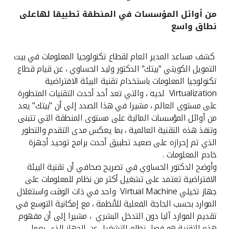
من أوائل المؤسسات في المنطقة تطبيقا لهاعلى
القنوات المصرفية
نطاق واسع
أدوات وخدمات
كشف مساعد المدير العام لقطاع تكنولوجيا المعلومات في بيت
التمويل الكويتي "بيتك" الدكتور وليد الحساوي ، عن قيام قطاع
خدمات ما بعد البيع
تكنولوجيا المعلومات باستخدام تقنية البيئة الافتراضية
Virtualization لديه ، والتي تعد أحد أحدث التقنيات المتطورة
على مستوى العالم ، مشيرا في هذا الصدد إلى أن "بيتك" يعد
من أوائل المؤسسات المالية على مستوى المنطقة التي تتبنى
اتصل بنا
وتنفذ هذه التقنية العالمية ، بما يعكس مدى التقدم والتطور
الذي تم إحرازه على صعيد تطبيق أحدث برامج توحيد أجهزة
مواقع الفروع وأجهزة الصرف الآلي
خادم المعلومات .
وأوضح الدكتور الحساوي في تصريح صحافي أن تقنية البيئة
ألمانيا
الافتراضية تعتمد على تشغيل أكثر من نظام للمعلومات على
جهاز تخيلي Virtual Machine واحد في ذات الوقت واستغلال
ماليزيا
الموارد بحسب الحاجة الفعلية للأنظمة ، مع إمكانية التوسع في
تقديم الموارد آليا دون التدخل البشري ، مشيرا إلى أن مفهوم
هذه التقنية هو فصل نظام التشغيل عن الجهاز الذي يعمل