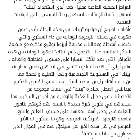
تركيا
المراكز الصحية الخاصة محلياً ، كما أبدى استعداد "بيتك"
لتسهيل كافة الإمكانات لتسهيل رحلة المبتعثين الى الولايات
مصر
المتحدة.
وأضاف الصبيح أن مبادرة "بيتك" في هذه الرحلة تأتي ضمن
المملكة المتحدة
جهوده في حملته التوعوية للوقاية من داء السكري والتي
تضمنت أنشطة وفعاليات مختلفة أبرزها توقيع مذكرة مع منظمة
السكر العالمية IDF تتضمن دعم "بيتك" لجهود الوقاية من هذه
مملكة البحرين
الأمراض التي تعد الأكثر انتشارا على مستوى المنطقة والعالم ،
مشيراً إلى أن هذه المبادرة تلتقي في اتجاهين ضمن منظومة
"بيتك" في المسئولية الاجتماعية وهما التعليم والصحة معا.
من جانبه أشاد رئيس وحدة السكر بمستشفى الأميري الدكتور
عبدالنبي العطار بمبادرة "بيتك" في ابتعاث مجموعة من
الأخصائيات في مجال التغذية والوقاية من أمراض السكري مما
سيساهم في تكوين خبرة جديدة بالنسبة لهم كونهم يتلقون
التعليم في إحدى أهم المعاهد على مستوى العالم والتابع
لجامعة هارفارد الأمريكية العريقة، وهو ما سيكون له الأثر
المباشر في نقل هذه الخبر لمن سيلحق بهم في المجال الذي
يعملون من خلاله مستقبلاً.