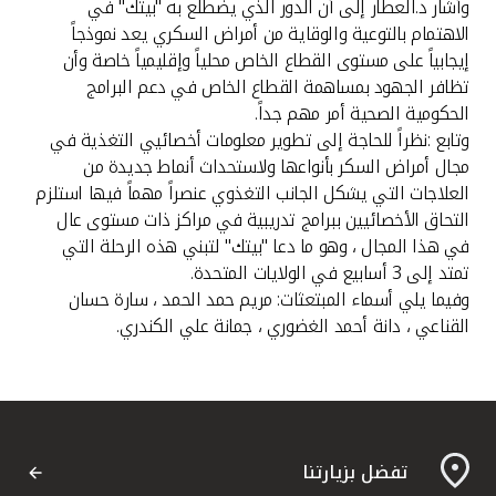
وأشار د.العطار إلى أن الدور الذي يضطلع به "بيتك" في
الاهتمام بالتوعية والوقاية من أمراض السكري يعد نموذجاً
إيجابياً على مستوى القطاع الخاص محلياً وإقليمياً خاصة وأن
تظافر الجهود بمساهمة القطاع الخاص في دعم البرامج
الحكومية الصحية أمر مهم جداً.
وتابع :نظراً للحاجة إلى تطوير معلومات أخصائيي التغذية في
مجال أمراض السكر بأنواعها ولاستحداث أنماط جديدة من
العلاجات التي يشكل الجانب التغذوي عنصراً مهماً فيها استلزم
التحاق الأخصائيين ببرامج تدريبية في مراكز ذات مستوى عال
في هذا المجال ، وهو ما دعا "بيتك" لتبني هذه الرحلة التي
تمتد إلى 3 أسابيع في الولايات المتحدة.
وفيما يلي أسماء المبتعثات: مريم حمد الحمد ، سارة حسان
القناعي ، دانة أحمد الغضوري ، جمانة علي الكندري.
تفضل بزيارتنا