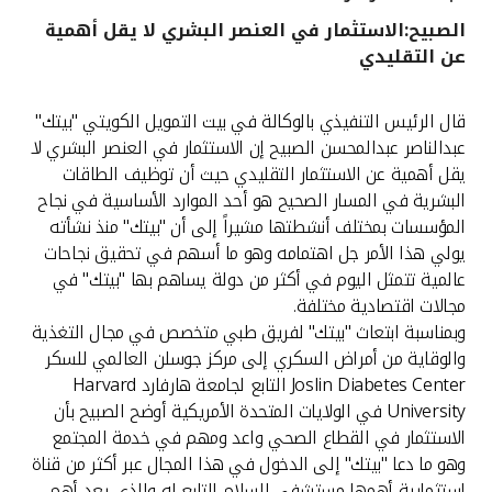
الصبيح:الاستثمار في العنصر البشري لا يقل أهمية
القنوات المصرفية
عن التقليدي
أدوات وخدمات
قال الرئيس التنفيذي بالوكالة في بيت التمويل الكويتي "بيتك"
عبدالناصر عبدالمحسن الصبيح إن الاستثمار في العنصر البشري لا
خدمات ما بعد البيع
يقل أهمية عن الاستثمار التقليدي حيث أن توظيف الطاقات
البشرية في المسار الصحيح هو أحد الموارد الأساسية في نجاح
المؤسسات بمختلف أنشطتها مشيراً إلى أن "بيتك" منذ نشأته
يولي هذا الأمر جل اهتمامه وهو ما أسهم في تحقيق نجاحات
اتصل بنا
عالمية تتمثل اليوم في أكثر من دولة يساهم بها "بيتك" في
مجالات اقتصادية مختلفة.
مواقع الفروع وأجهزة الصرف الآلي
وبمناسبة ابتعاث "بيتك" لفريق طبي متخصص في مجال التغذية
والوقاية من أمراض السكري إلى مركز جوسلن العالمي للسكر
ألمانيا
Joslin Diabetes Center التابع لجامعة هارفارد Harvard
University في الولايات المتحدة الأمريكية أوضح الصبيح بأن
ماليزيا
الاستثمار في القطاع الصحي واعد ومهم في خدمة المجتمع
وهو ما دعا "بيتك" إلى الدخول في هذا المجال عبر أكثر من قناة
استثمارية أهمها مستشفى السلام التابع له والذي يعد أهم