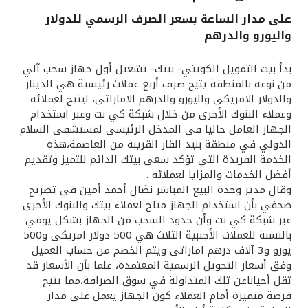
على مدار الساعة بسعر الصرف الرسمي للدولار
القنوات المصرفية
واليورو والدرهم
أدوات وخدمات
بدأ بيت التمويل الكويتي- بيتك- تشغيل أول جهاز سحب آلي
من نوعه بالمنطقة يتيح صرف أربع عملات رئيسية هي الدينار
والدولار الامريكى واليورو والدرهم الاماراتى، ليتيح لعملائه
خدمات ما بعد البيع
وعملاء البنوك الأخرى من خلال شبكة كي نت وعبر استخدام
الجهاز العامل حاليا في المدخل الرئيسي لمستشفى السلام
الدولي في منطقة بنيد القار القريبة من العاصمة،هذه
اتصل بنا
الخدمة الفريدة التي تؤكد سعى بيتك الدائم للتميز وتقديم
أفضل الخدمات والمزايا لعملائه .
وقال مدير وحدة البيع المباشر نضال أحمد أمين في تصريح
مواقع الفروع وأجهزة الصرف الآلي
صحفي بأن استخدام الجهاز متاح لعملاء بيتك والبنوك الأخرى
عبر شبكة كي نت وأن حدود السحب من الجهاز بشكل يومي
ألمانيا
بالنسبة للعملات الأجنبية الثلاث هي 500 دولار امريكى و500
يورو و3 آلاف درهم اماراتى ويتم الخصم من حساب العميل
وفق أسعار التحويل الرسمية المعتمدة، علما بأن الأسعار قد
ماليزيا
تقل أحياناعن تلك المتداولة في سوق الصرافة،مما يتيح
فرصة متميزة أمام العملاء كون الجهاز يعمل على مدار