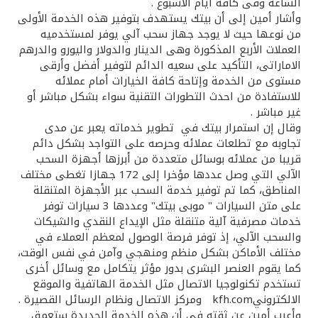
تركيا
الساعة وفى كافة أيام الأسبوع .
وأشار أمين إلى أن بيتك يستهدف بتوفير هذه الخدمة الأولى
من نوعها حيث لا يوجد جهاز سحب آلي يوفر لمستخدميه
مصر
العملات الأربع المذكورة وهى الدينار والدولار واليورو والدرهم
الاماراتى، التأكيد على سعيه الدائم لتوفير أفضل وأرقى
المملكة المتحدة
مستوى من الخدمة وإتاحة كافة الخيارات أمام عملائه
للاستفادة من احدث التطورات التقنية سواء بشكل مباشر أو
غير مباشر .
مملكة البحرين
وقال إن استمرار بيتك في تطوير خدماته يعبر عن مدى
تجاوبه مع تطلعات عملائه وحرصه على التواجد بشكل دائم
قريبا من عملائه بوسائل متعددة من أبرزها أجهزة السحب
الآلي التي وصل عددها مؤخرا إلى 172 جهازا تغطى مختلف
المناطق، كما تم توفير خدمة السحب عبر الأجهزة المتنقلة
على متن السيارات " موبى بيتك" وعددها 3 سيارات توفر
خدمات مصرفية آلية متنقلة مثل الإيداع النقدي والشيكات
والسحب الآلي، إذ توفر فرصة الوصول لمعظم العملاء في
مختلف الأماكن بشكل منظم ومنهجي وآمن في نفس الوقت،
كما يقوم العنصر البشرى بدور مؤثر يتكامل مع وسائل أخرى
تستخدم تكنولوجيا الاتصال مثل الخدمة الهاتفية والموقع
الالكترونيkfh.com ومركز الاتصال ونظام الرسائل القصيرة .
وأعرب أمين عن ثقته في أن هذه الخدمة الجديدة ستعمق