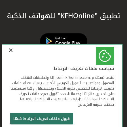
تطبيق "KFHOnline" للهواتف الذكية
سياسة ملفات تعريف الارتباط
عندما تستخدم ,kfh.com, kfhonline.com وتطبيقات الهاتف
المحمول ومواقع بيت التمويل الكويتي الأخرى ، يتم استخدام ملفات
تعريف الارتباط لتخصيص تجربة العملاء وتحسينها ، وهذا سيساعدنا
على تحسين منتجاتنا وخدماتنا. حدد "قبول جميع ملفات تعريف
الارتباط" للموافقة أو "إدارة ملفات تعريف الارتباط" لمراجعتها.
يمكنك معرفة المزيد عن
بيت التمويل الكويتي جميع الحقوق محفوظة © 2026
قبول ملفات تعريف الارتباط كلها