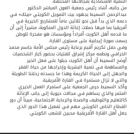
تركيا
التنمية الاقتصادية بمجالاتها المختلفة.
من جانبه، أشاد رئيس جمعية العون المباشر الدكتور
عبدالرحمن السميط بجهود بيت التمويل الكويتي «بيتك» في
مصر
دعمه الذي بدأ قبل نحو ثلاثين عاماً للمشاريع الخيرية في
أفريقيا بما فيها حملات إغاثة الدول المنكوبة، مشيراً إلى أن
المملكة المتحدة
ما قدمه أهل الكويت أفراداً ومؤسسات هو مفخرة للوطن
رسمت صورة إيجابية على مستوى القارة.
وفي حفل تكريم أقيم برعاية رئيس مجلس الأمة جاسم محمد
مملكة البحرين
الخرافي ونظمه مركز إشراق للفتيات بحضور كبار الشخصيات
أوضح السميط أن أهل الكويت جبلوا على فعل الخير
والمساهمة في تنمية البشرية وإخراجها من حياة الفقر
والجهل إلى الحياة الكريمة وهذا ما جسدته رحلتنا الطويلة
والتي لا تزال مستمرة في القارة الأفريقية.
وأكد السميط حرص الجمعية على استمرار العمل الخيري
المثمر والذي يساهم في مجالات حيوية إلى جانب الإغاثة
كالتعليم والتوظيف والصحة والرعاية الاجتماعية، مبيناً أن دور
القطاع الخاص الكويتي مهم في تفعيل هذا الدور الذي
جعل أهل القارة الأفريقية محبين للشعب الكويتي.