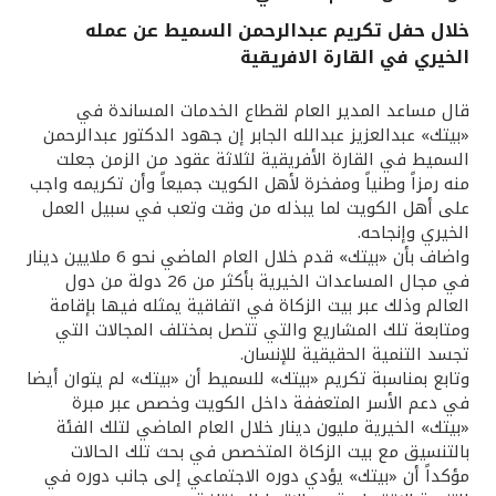
خلال حفل تكريم عبدالرحمن السميط عن عمله
القنوات المصرفية
الخيري في القارة الافريقية
أدوات وخدمات
قال مساعد المدير العام لقطاع الخدمات المساندة في
«بيتك» عبدالعزيز عبدالله الجابر إن جهود الدكتور عبدالرحمن
السميط في القارة الأفريقية لثلاثة عقود من الزمن جعلت
خدمات ما بعد البيع
منه رمزاً وطنياً ومفخرة لأهل الكويت جميعاً وأن تكريمه واجب
على أهل الكويت لما يبذله من وقت وتعب في سبيل العمل
الخيري وإنجاحه.
اتصل بنا
واضاف بأن «بيتك» قدم خلال العام الماضي نحو 6 ملايين دينار
في مجال المساعدات الخيرية بأكثر من 26 دولة من دول
العالم وذلك عبر بيت الزكاة في اتفاقية يمثله فيها بإقامة
مواقع الفروع وأجهزة الصرف الآلي
ومتابعة تلك المشاريع والتي تتصل بمختلف المجالات التي
تجسد التنمية الحقيقية للإنسان.
ألمانيا
وتابع بمناسبة تكريم «بيتك» للسميط أن «بيتك» لم يتوان أيضا
في دعم الأسر المتعففة داخل الكويت وخصص عبر مبرة
«بيتك» الخيرية مليون دينار خلال العام الماضي لتلك الفئة
ماليزيا
بالتنسيق مع بيت الزكاة المتخصص في بحث تلك الحالات
مؤكداً أن «بيتك» يؤدي دوره الاجتماعي إلى جانب دوره في