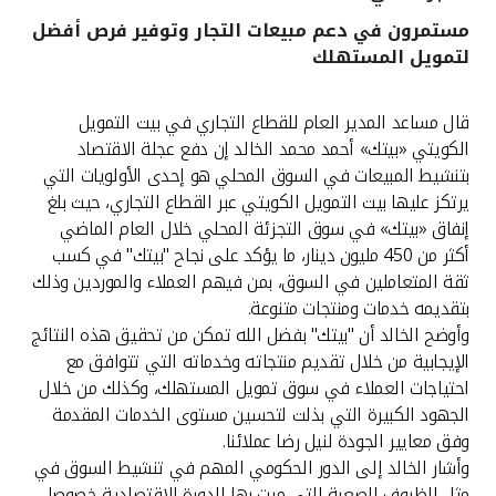
مستمرون في دعم مبيعات التجار وتوفير فرص أفضل
القنوات المصرفية
لتمويل المستهلك
أدوات وخدمات
قال مساعد المدير العام للقطاع التجاري في بيت التمويل
الكويتي «بيتك» أحمد محمد الخالد إن دفع عجلة الاقتصاد
خدمات ما بعد البيع
بتنشيط المبيعات في السوق المحلي هو إحدى الأولويات التي
يرتكز عليها بيت التمويل الكويتي عبر القطاع التجاري، حيث بلغ
إنفاق «بيتك» في سوق التجزئة المحلي خلال العام الماضي
أكثر من 450 مليون دينار، ما يؤكد على نجاح "بيتك" في كسب
اتصل بنا
ثقة المتعاملين في السوق، بمن فيهم العملاء والموردين وذلك
بتقديمه خدمات ومنتجات متنوعة.
مواقع الفروع وأجهزة الصرف الآلي
وأوضح الخالد أن "بيتك" بفضل الله تمكن من تحقيق هذه النتائج
الإيجابية من خلال تقديم منتجاته وخدماته التي تتوافق مع
ألمانيا
احتياجات العملاء في سوق تمويل المستهلك، وكذلك من خلال
الجهود الكبيرة التي بذلت لتحسين مستوى الخدمات المقدمة
ماليزيا
وفق معايير الجودة لنيل رضا عملائنا.
وأشار الخالد إلى الدور الحكومي المهم في تنشيط السوق في
مثل الظروف الصعبة التي مرت بها الدورة الاقتصادية خصوصا