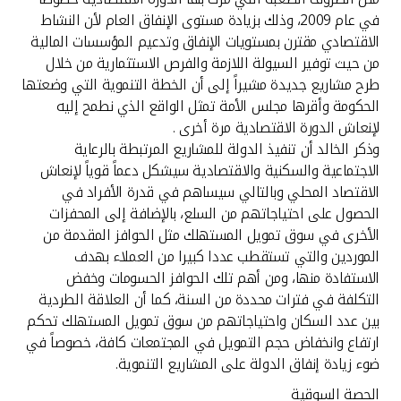
تركيا
في عام 2009، وذلك بزيادة مستوى الإنفاق العام لأن النشاط
الاقتصادي مقترن بمستويات الإنفاق وتدعيم المؤسسات المالية
مصر
من حيث توفير السيولة اللازمة والفرص الاستثمارية من خلال
طرح مشاريع جديدة مشيراً إلى أن الخطة التنموية التي وضعتها
المملكة المتحدة
الحكومة وأقرها مجلس الأمة تمثل الواقع الذي نطمح إليه
لإنعاش الدورة الاقتصادية مرة أخرى .
وذكر الخالد أن تنفيذ الدولة للمشاريع المرتبطة بالرعاية
مملكة البحرين
الاجتماعية والسكنية والاقتصادية سيشكل دعماً قوياً لإنعاش
الاقتصاد المحلي وبالتالي سيساهم في قدرة الأفراد في
الحصول على احتياجاتهم من السلع، بالإضافة إلى المحفزات
الأخرى في سوق تمويل المستهلك مثل الحوافز المقدمة من
الموردين والتي تستقطب عددا كبيرا من العملاء بهدف
الاستفادة منها، ومن أهم تلك الحوافز الحسومات وخفض
التكلفة في فترات محددة من السنة، كما أن العلاقة الطردية
بين عدد السكان واحتياجاتهم من سوق تمويل المستهلك تحكم
ارتفاع وانخفاض حجم التمويل في المجتمعات كافة، خصوصاً في
ضوء زيادة إنفاق الدولة على المشاريع التنموية.
الحصة السوقية