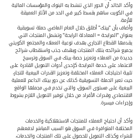
وأكد الخالد أن الدور الذي تنشط به البنوك والمؤسسات المالية
في الكويت ساهم بقسط كبير في الحد من الآثار العميقة
للأزمة.
وأضاف بأن "بيتك" أطلق خلال العام الماضي حملة تسويقية
بعنوان "المرابحة = المعادلة الرابحة" وتشمل المنتجات التي
يقدمها القطاع التجاري بهدف توعية العملاء والمجتمع الكويتي
بجميع شرائحه بتلك المنتجات وبهدف جذب واستقطاب شرائح
جديدة من العملاء وتعزيز حصة بيتك في السوق وترسيخ
الاعتماد على خدمة المرابحة كإحدى أدوات التمويل القادرة على
تلبية احتياجات العملاء المختلفة وتعزيز القدرات البيعية للتجار،
حيث تعبر الحملة التسويقية كذلك عن دور بيتك الداعم للعملية
البيعية على مستوى السوق، والتي تخدم في مجملها الواقع
الاقتصادي وقدرات الأفراد من خلال توفير التمويل اللازم بشروط
وإجراءات ميسرة.
وأكد أن احتياج العملاء للمنتجات الاستهلاكية والخدمات
المختلفة المتوافرة في السوق هو السبب المباشر لدفعهم
للشراء وكذلك التمويل للحصول على تلك المنتجات والخدمات،