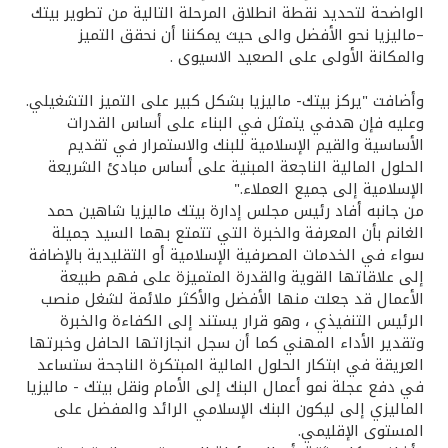
الواضحة لتحديد نقطة انطلاق المرحلة التالية من تطوير بيتك
–ماليزيا نحو الأفضل والى حيث يمكننا أن نحقق التميز
والمكانة الأولى على الصعيد الاسيوى .
وأضافت "يركز بيتك- ماليزيا بشكل كبير على التميز التشغيلي.
وعليه فإن هدفي يتمثل في البناء على أساس القدرات
الأساسية والقيم الإسلامية للبنك والاستمرار في تقديم
الحلول المالية الناجعة المبنية على أساس مبادئ الشريعة
الإسلامية إلى جميع العملاء."
من جانبه أفاد رئيس مجلس إدارة بيتك ماليزيا شاهين حمد
الغانم بأن المعرفة والخبرة التي تتمتع بهما السيد جميلة
سواء في الخدمات المصرفية الإسلامية أو التقليدية بالإضافة
إلى علاقاتها القوية والقدرة المتميزة على فهم طبيعة
الأعمال قد جعلت منها الأفضل والأكثر ملائمة لشغل منصب
الرئيس التنفيذي ، وهو قرار يستند إلى الكفاءة والخبرة
وتقدير الأداء المهني كما أن سجل انجازاتها الحافل وخبرتها
العريقة في ابتكار الحلول المالية المبتكرة الناجحة ستساعد
في دفع عجلة نمو أعمال البنك إلى الأمام ونقل بيتك - ماليزيا
الماليزي إلى ليكون البنك الإسلامي الرائد والمفضل على
المستوى الإقليمي.