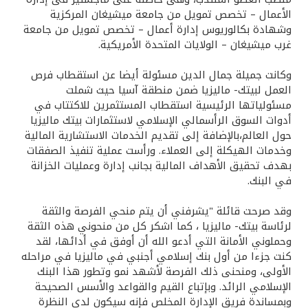
تركيا
الأعمال – تخصص تمويل من جامعة ميشيغان المركزية
وشهادة بكالوريوس إدارة أعمال – تخصص تمويل من جامعة
مصر
غرب ميشيغان – الولايات المتحدة الأمريكية.
وكانت جميلة جمال الدين مسئولة أيضا عن استقطاب فرص
المملكة المتحدة
العمل لبيتك- ماليزيا ضمن منطقة آسيا حيث شملت
مسئولياتها الرئيسية استقطاب المستثمرين للاكتتاب في
مملكة البحرين
أدوات السوق الرأسمالي الإسلامي لاستثمارات بيتك ماليزيا
حول العالم،بالإضافة إلى تقديم الخدمات الاستشارية المالية
وخدمات الهيكلة إلى العملاء. ورأست عملية تنفيذ الصفقات
بهدف تحقيق الأهداف المالية بجانب إدارة وعمليات الخزانة
في البنك.
وقد صرحت قائلة "يشرفني أن يتم منحي الفرصة والثقة
لرئاسة بيتك- ماليزيا ، كما اشكر كل من منحوني هذه الثقة
وحملوني الأمانة التي أدعو الله أن أوفق في أدائها، لقد
كنت جزءا من أول بنك إسلامي أجنبي في ماليزيا في مراحله
الأولى، ومنحنى ذلك الفرصة لأشهد نمو وتطور هذا البنك
الإسلامي الرائد. وبإتباع القيم والقواعد والأسس الصحيحة
وبمساندة فريق الإدارة المخلص فإنه سيكون لدى النظرة