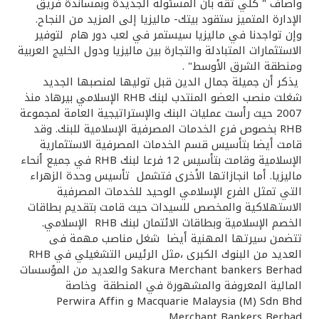
وأضاف " كلي ثقة بأن المسئولة الجديدة وبمساندة فريق
الإدارة المتميز ستقود بيتك- ماليزيا إلى المزيد من النجاح.
وإن تواجدنا في ماليزيا سيستمر في لعب دور هام لتوفير
الاستثمارات المتبادلة والتجارة بين ماليزيا ودول الخليج العربية
ومنطقة الشرق الأوسط" .
يذكر أن جميلة جمال الدين قبل توليها لمنصبها الجديد
شغلت منصب العضو المنتدب لبنك RHB الإسلامي بيرهاد منذ
2007 حيث رأست عمليات البنك والإستراتيجية العامة لمجموعة
RHB بخصوص فرع الخدمات المصرفية الإسلامية للبنك. وقد
قامت أيضا بتأسيس قسم الخدمات المصرفية الاستثمارية
الإسلامية وقامت بتأسيس 12 فرعا لبنك RHB في جميع أنحاء
ماليزيا. أما انجازاتها الأخرى فتشمل تأسيس وحدة الزهراء
التي تمثل الفرع الإسلامي الوحيد للخدمات المصرفية
الاستهلاكية والمخصص للسيدات حيث قامت بتقديم بطاقات
الخصم الإسلامية وبطاقات الائتمان لبنك RHB الإسلامي.
تتضمن سيرتها المهنية أيضا شغل مناصب مهمة فى
العديد من البنوك الكبرى ،مثل الرئيس التشغيلي في RHB
Sakura Merchant bankers Berhad والعديد من المؤسسات
المالية المعروفة والمشهورة في المنطقة وخاصة
Macquarie Malaysia (M) Sdn Bhd و Perwira Affin
Merchant Bankers Berhad .