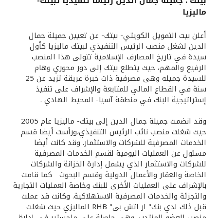
بيتك : جميلة جمال الدين رئيسا تنفيذيا لبيتك-
ماليزيا
القنوات المصرفية
أعلن بيت التمويل الكويتي- بيتك- عن تعيين جميلة جمال
أدوات وخدمات
الدين لشغل منصب الرئيس التنفيذي لبيتك ماليزيا كأول
سيدة في تاريخ المصارف الإسلامية تتولى هذا المنصب
الرفيع والمهم، حيث يتطلع بيتك إلى دور محوري وهام
خدمات ما بعد البيع
للسيدة جميله وهى مصرفية ذات خبرة عريقة تزيد عن 25
سنة في القطاع المالي للمتابعة والإشراف على تنفيذ
إستراتيجية البنك في منطقة آسيا- المحيط الهادي .
اتصل بنا
وقد انضمت جميلة جمال الدين إلى بيتك- ماليزيا عام 2005
حيث شغلت منصب نائب الرئيس التنفيذي،ورأست أيضا قسم
مواقع الفروع وأجهزة الصرف الآلي
الخدمات المصرفية للشركات والاستثمار. وقد كانت أيضا
مسئول عن العمليات اليومية لقسم الخدمات المصرفية
ألمانيا
للشركات والاستثمار الذي يشمل إدارة الخزانة والشركات
الخاصة والعقار والأعمال الدولية وقسم البحوث كما قامت
بالإشراف على العمليات الأخرى للبنك وخاصة العمليات التجارية
ماليزيا
والتجزئة والخدمات المصرفية الاستهلاكية. وكانت قد عملت
قبل ذلك لدي بنك" ار اتش بى" RHB الماليزي حيث شغلت
منصب العضو المنتدب، وهى حاصلة على ماجستير فى إدارة