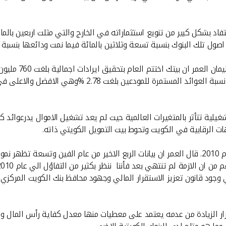
مع قناة CNBC عربية الى ان بيتك استفاد بشكل كبير من تنويع استثماراته في الخارج والتي م
 اصول تلك البنوك بنسبة تسعة وثلاثين بالمائة فيما نمت ودائعها بنسبة 
فبلغت 119 مليون دينار بعائد 25 فلسا على السهم واضاف ال
ت الرقابية في الكويت وتحوط بيت التمويل الكويتي ذاته.
وجود قانون تعزيز الاستقرار المالي وجهود محافظ بنك الكويت المركزي"