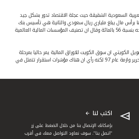
لعربية السعودية الشقيقة حيث عجلة الاقتصاد تدور بشكل جيد
 برأس مال يبلغ ملياري ريال سعودي والثانية هي تأسيس بنك
استثماري حصل مؤخرا على ترخيص ممارسة اعماله برأٍس مال يبلغ 500 مليون ريال. ونوه العمر باستثمارات بيت التمويل التركي والذي نمت ارباحه بنسبة 56 بالمائة وقال ان تصنيف المؤسسات المالية العالمية
 الكويتي ان سوق الكويت للاوراق المالية يمر حاليا بمرحلة
صعبة ويحتاج الي بناء للثقة متوقعا ان تعود هذه الثقة تدريجيا خاصة وان السوق نجح في الخروج من ازمات كثيرة منها ازمة المناخ وعقب التحرير وازمة عام 97 لكنه رأي ان هناك مؤشرات استقرار تتمثل في
اكتب لنا
بإمكانك الإتصال بنا من خلال الضغط على زر
"اتصل بنا". سوف نعاود التواصل معك في أقرب