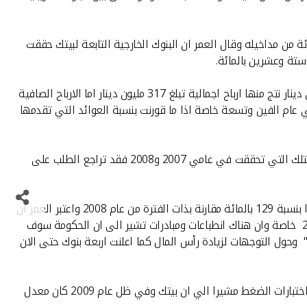
ثلت اربعين بالمائة من مداخيله وقال العمر ان البنوك الخارجية التابعة لبيتك حققت
ستة وعشرين بالمائة.
وعن نتائج بيت التمويل الكويتي في عام الفين وتسعة قال محمد سليمان العمر ان بيتك اختتم العام بتحقيق ايرادات اجمالية بلغت 760 مليون دينار نتج منها ارباح اجمالية تبلغ 317 مليون دينار اما الارباح الصافية
عمر ان نسبة العوائد المستمرة للمودعين بلغت 2.78 %وهي الافضل والاعلى في عام الفين وتسعة خاصة اذا ما قورنت بنسبة العوائد التي تقدمها
وذكر الرئيس التنفيذي بان بيت التمويل الكويتي يعمل وفق بيئة تشغيلية تتأثر بالمتغيرات العالمية حيث لم يعد تشغيل الاموال يدرعوائد كتلك التي تحققت في عامي 2007 و2008 فقد تراجع الطلب على
وردا على سؤال حول نية بيتك الاستمرار في تجنيب مخصصات في عام 2010. قال العمر ان بيانات الربع الاخير من عام الفين وتسعة تظهر نموا بنسبة 129 بالمائة مقارنة بذات الفترة من عام 2008 واعتبر العمر ان
ذلك مؤشر ايجابي بأن الوضع اصبح افضل من ذي قبل وقال "على الرغم من ان الازمة لم تنتهي بعد فأننا ننظر بكثير من التفاؤل الي عام 2010 خاصة وان هناك انطباعات ومبادرات تشير الى ان الحكومة سوف
 وحول التوجهات لزيادة رأس المال كما اعلنت اربعة بنوك حتى الان
قال العمر ان زيادة رأس المال ليست مطروحة في الوقت الحالي فقرار الزيادة من عدمه يعتمد على معطيات منها معدل كفاية رأس المال واختبارات الضغط مشيرا الي ان بيتك وفي ظل عام 2009 كان معدل