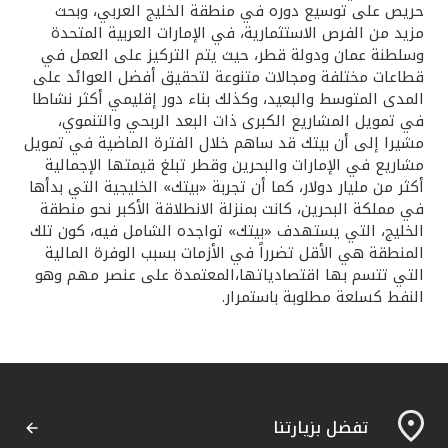
حريص على توسيع دوره في منطقة الخليج العربي، وبحث
مزيد من الفرص الاستثمارية، في الإمارات العربية المتحدة
وسلطنة عمان ودولة قطر، حيث يتم التركيز على العمل في
قطاعات مختلفة ومجالات متنوعة لتحقيق أفضل العوائد على
المدى المتوسط والبعيد، وكذلك بناء دور إقليمي أكثر نشاطا
في تمويل المشاريع الكبرى ذات البعد الربحي والتنموي،
مشيرا إلى أن بيتك قد ساهم خلال الفترة الماضية في تمويل
مشاريع في الإمارات والبحرين وقطر تبلغ قيمتها الإجمالية
أكثر من مليار دولار، كما أن تجربة «بيتك» الخليجية التي بدأها
في مملكة البحرين، كانت بمنزلة الانطلاقة الأكبر نحو منطقة
الخليج، التي يستهدف «بيتك» تواجده الشامل فيه، كون تلك
المنطقة هي الأقل تضرراً في الأزمات بسبب الوفرة المالية
التي تتسم بها اقتصادياتها،المعتمدة على عنصر مهم وهو
النفط كسلعة مطلوبة باستمرار.
تفضل بزيارتنا