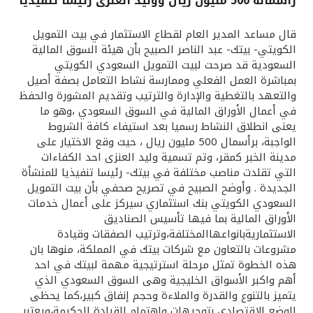
رأسماله 500 مليون ريال ووليد العنزى رئيسا تنفيذيا
القنوات المصرفية
قال مساعد المدير العام لقطاع الاستثمار في بيت التمويل
الكويتي- بيتك- عبد الناصر الصبيح بأن هيئة السوق المالية
أدوات وخدمات
السعودية قد صرحت لبيت التمويل السعودي الكويتي
بمباشرة العمل الفعلي وممارسة نشاط التعامل بصفة أصيل
والتعهد بالتغطية والإدارة والترتيب وتقديم المشورة والحفظ
خدمات ما بعد البيع
في أعمال الأوراق المالية في السوق السعودي ،وهو ما
يعنى انطلاق النشاط رسميا بعد استيفاء كافة الشروط
الواجبة، برأسمال 500 مليون ريال ، حيث وقع الاختيار على
مدينة الخبر كمقر، وتم تسمية وليد العنزى احد الكفاءات
اتصل بنا
التي تقلدت مناصب مختلفة في بيتك- رئيسا تنفيذيا للمنشأة
الجديدة . وأوضح الصبيح في تصريح صحفي بأن بيت التمويل
مواقع الفروع وأجهزة الصرف الآلي
السعودي الكويتي بنك استثماري سيركز على أعمال خدمات
الأوراق المالية بما فيها تأسيس الصناديق
ألمانيا
الاستثماريةبانواعهاالمختلفة،وترتيب الصفقات وقيادة
مشروعات بالتعاون مع شركات بيتك في المملكة، منوها بان
هذه الخطوة تمثل مرحلة استرتيجية مهمة لبيتك في احد
ماليزيا
أهم واكبر الأسواق الخليجية وهى السوق السعودي الذي
يتميز بالتنوع والقدرة والملاءة وحجم إنفاق كبير،كما يحظى
الوضع الاقتصادي بتوجيهات واهتمام القيادة الحكيمة،ويعتبر