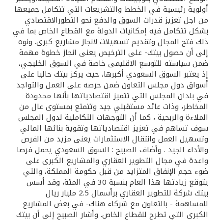
تركيا
أولوية رئيسية في الخطط والتشريعات التي تتكامل جميعها
من اجل تعزيز قدرات السوق والدفع نحو التطورالاقتصادي
مصر
بشكل تتكامل فيه إمكانيات الدولة مع القطاع الخاص بما في
ذلك فتح المجال وتقديم تسهيلات لانجاز مشاريع كبرى. ونوه
إلى أن حصول بيتك- على الترخيص يعنى انجاز خطوة مهمة
المملكة المتحدة
ضمن سياسته للتوسع الاقليمى خاصة في السوق الخليجي،
إذ يعتبر السوق السعودي أكبرها، حيث يركز بيتك حاليا على
مملكة البحرين
أسواق دول مجلس التعاون ضمن حرصه على العمل والتواجد
في بلدان المجلس التي تتميز اقتصادياتها بأنها محدودة
المخاطر، وذات عائد مستقبلي جيد وتتمتع بمستوى عال من
الملاءة والربحية ، كما أن التوجهات التكاملية لدول المجلس
سوف تساهم في تعزيز اقتصادياتها وتقوية بنائها المالي
وتسهيل العمل وانتقال الاستثمارات يعنى مزيد من الفرص
والأداء الجيد . وأضاف الصبيح : السوق السعودي يحمل فرصا
واعدة في مجال التطوير العقاري والمشاريع الكبرى على
ضوء حجم الإنفاق المتزايد من قبل حكومة المملكة، والتي
يتوقع زيادتها هذا العام بنسبة 30 في المئة، وقد أسس
بيتك شركة للتطوير العقاري برأسمال 2.5 مليار ريال
للمساهمة - بالتعاون مع شركاء هناك- في بعض المشاريع
الكبرى التي تطرح للقطاع الخاص. وأشار الصبيح إلى أن بيتك