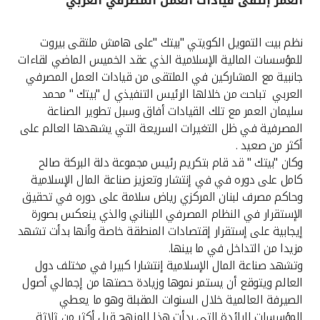
العمر إلتقى قيادات العمل المصرفي العربي
القنوات المصرفية
نظم بيت التمويل الكويتي "بيتك "على هامش ملتقى بيروت
للمؤسسات المالية الإسلامية الذي عقد الخميس الماضي لقاءات
أدوات وخدمات
جانبية مع المشاركين في الملتقى من قيادات العمل المصرفي
العربي تباحث من خلالها الرئيس التنفيذي ل "بيتك " محمد
خدمات ما بعد البيع
سليمان العمر مع تلك القيادات أفاق وسبل تطوير الصناعة
المصرفية في ظل التغيرات السريعة التي يشهدها العالم على
أكثر من صعيد .
وكان "بيتك " قد قام بتكريم رئيس مجموعة دلة البركة صالح
اتصل بنا
كامل على دوره في في إنتشار وتعزيز صناعة المال الإسلامية
وحاكم مصرف لبنان المركزي رياض سلامة على دوره في تحقيق
مواقع الفروع وأجهزة الصرف الآلي
الإستقرار في النظام المصرفي اللبناني والذي ينعكس بصورة
إيجابية على إستقرار إقتصادات المنطقة خاصة وأنها بدأت تشهد
ألمانيا
مزيدا من التداخل في ما بينها.
وتشهد صناعة المال الإسلامية إنتشارا كبيرا في مختلف دول
ماليزيا
العالم ويتوقع أن يستمر نموها وزيادة حصتها من إجمالي أصول
الصيرفة العالمية خلال السنوات المقبلة وهو ما يعطي
المؤسسات الرائدة التي بدأت هذا المنهج قبل أكثر من ثلاثة