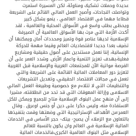
عديدة وحملات تشكيك ومناوئة، لكن المسيرة استمرت
وتواصلت النجاحات، وأصبح العمل المالي القائم على الشريعة
قطاعا مهما في الاقتصاد العالمي ، ينمو بشكل كبير
ويحظى بطلب واسع في الأسواق المحلية والعالمية ، لقد
أكدت الأزمة التي مرت بها الأسواق العالمية أن الصيرفة
الإسلامية لديها عناصر قوة وتميز ومحددات أمان ويمكنها أن
تضيف بعدا جديدا لاقتصاديات العالم وقيما مهمة للحركة
الإنسانية، إننا نعمل مستندين على أصول حقيقية ومشاريع
فعلية،بهدف تعزيز التنمية واعمار الأرض. وشدد العمر على أن
الفرصة مواتية الآن للمجتمعات العربية والإسلامية قبل الغربية
لتعزيز دور المعاملات المالية القائمة على الشريعة والتي
تعمل في مجالات الاقتصاد الحقيقي، وتعديل التشريعات
والتنظيمات التي لا تتلاءم مع خصوصية وطبيعة العمل المالي
الاسلامى وإزالة المعوقات التي قد تحد من انطلاقته، مشيرا
إلى أن منهج عمل البنوك الإسلامية متاح للجميع ويمكن للكل
الاستفادة منه، وليس حكرا على دين أو جنس اوعرق . وقال
العمر:من الأهداف الإستراتيجية التي وضعتها وقمت بتنفيذها
بالتعاون مع الزملاء أن يصبح- بيتك- حجر الأساس في الخدمات
المالية الإسلامية في العالم وان يكون بالنسبة للعالم
الإسلامي مثل البنوك العالمية الكبرى،فالخدمات المالية