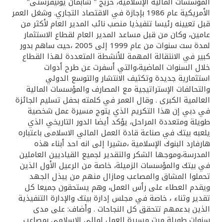
تركيا
المؤسسات المالية الإسلامية، خريج " شابمان يونيفرستى"
الأمريكية عام 1986 بإجازة في الاقتصاد التجاري. وشغل العمر
قبل تعيينه رئيسا تنفيذيا منصب نائب المدير العام لأكثر من
مصر
عامين، وكان من قبل مساعد المدير العام لقطاع الاستثمار
لمدة ست سنوات من عام 1999 إلى 2005 ،حيث ساهم بدور
المملكة المتحدة
كبير في الانتقالة المهمة للأنشطة المتعددة لهذا القطاع
خلال السنوات الماضية،والتي أسفرت عن طرح أدوات
استثمارية جديدة وتكثيف الانتشار والتوسع الدولي
مملكة البحرين
والتحالفات الإستراتيجية مع المصارف والمؤسسات المالية
العالمية الكبرى . وقال العمر في كلمته بحفل تسليم الجائزة
في دبي إن هذا التكريم الذي يتوج مسيرة عمل شخصية
طويلة ومتعددة المراحل، يؤكد أيضا الدور التاريخي الذي
يلعبه بيتك في صناعة قادة العمل المالي الاسلامى باعتباره
هارفارد البنوك الإسلامية ،مشيرا إلى انه احد أبناء هذه
المدرسة،وموجها الشكر والتقدير لجميع القياديين العاملين
في بيتك والمؤسسات الزميلة، خاصة من الرعيل الأول الذين
تحملوا المشاق والمصاعب ومازال منهم من يبذل الجهد
ويقدم العطاء على رأس العمل، وهم يستحقون جميعا كل
تقدير وثناء ، خاصة في مجلس إدارة بيتك والإدارة التنفيذية
الذين بدعمهم تتحقق كل النجاحات . وأضاف: على مدى
سنوات طويلة مرت مسيرة العمل لمالي الاسلامى بمصاعب