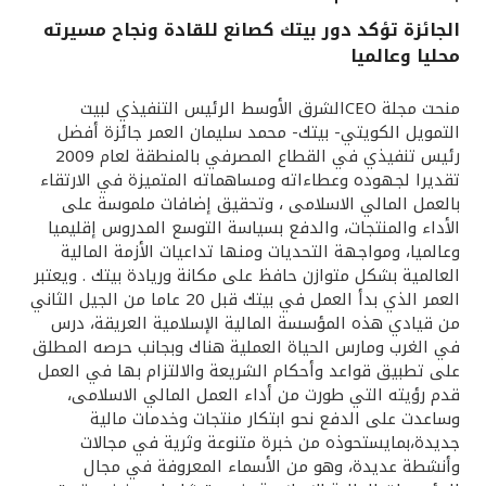
الجائزة تؤكد دور بيتك كصانع للقادة ونجاح مسيرته
القنوات المصرفية
محليا وعالميا
أدوات وخدمات
منحت مجلة CEOالشرق الأوسط الرئيس التنفيذي لبيت
التمويل الكويتي- بيتك- محمد سليمان العمر جائزة أفضل
رئيس تنفيذي في القطاع المصرفي بالمنطقة لعام 2009
خدمات ما بعد البيع
تقديرا لجهوده وعطاءاته ومساهماته المتميزة في الارتقاء
بالعمل المالي الاسلامى ، وتحقيق إضافات ملموسة على
الأداء والمنتجات، والدفع بسياسة التوسع المدروس إقليميا
اتصل بنا
وعالميا، ومواجهة التحديات ومنها تداعيات الأزمة المالية
العالمية بشكل متوازن حافظ على مكانة وريادة بيتك . ويعتبر
العمر الذي بدأ العمل في بيتك قبل 20 عاما من الجيل الثاني
مواقع الفروع وأجهزة الصرف الآلي
من قيادي هذه المؤسسة المالية الإسلامية العريقة، درس
في الغرب ومارس الحياة العملية هناك وبجانب حرصه المطلق
ألمانيا
على تطبيق قواعد وأحكام الشريعة والالتزام بها في العمل
قدم رؤيته التي طورت من أداء العمل المالي الاسلامى،
وساعدت على الدفع نحو ابتكار منتجات وخدمات مالية
ماليزيا
جديدة،بمايستحوذه من خبرة متنوعة وثرية في مجالات
وأنشطة عديدة، وهو من الأسماء المعروفة في مجال