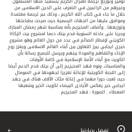
تركيا
توفير وتوزيع ترجمة للقران الكريم يستفيد منها المسلمون
وغيرهم من الراغبين في التعرف على الدين الاسلامى من
خلال ما جاء في كتاب الله الكريم ، وذلك عبر ترجمة معتمدة
مصر
وموافق عليها من الجهات الرسمية حيث صرحت بطباعتها
وتوزيعها . وأضاف المخيزيم بأنه بمناسبة شهر رمضان المبارك
المملكة المتحدة
وجريا على عادته السنوية قدم بيتك دعما لمشروع بيت الزكاة
الكويتي لإفطار الصائم في عدد من دول العالم وهو مشروع
خيري ايجابي يبرز التعاون بين أبناء العالم الاسلامى ويعزز روح
مملكة البحرين
الإخاء والتفاهم والمودة بينهم ويرسل للجميع رسالة بأن
الكويت مع أبناء الأمة الإسلامية في كافة الأوقات
والمناسبات. ونوه فهد المخيزيم إلى أن بيتك قدم الدعم أيضا
إلى اللجنة الكويتية للإغاثة تعزيزا لجهودها في الصومال
حيث لعبت دورا مهما في إغاثة مئات الآلاف هناك في جهد
ايجابي خير يعكس الأيادى البيضاء لكويت الخير وشعبها
المعطاء . الصورة : فهد المخيزيم
تفضل بزيارتنا