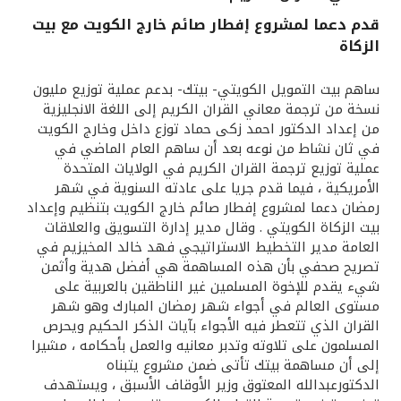
قدم دعما لمشروع إفطار صائم خارج الكويت مع بيت
القنوات المصرفية
الزكاة
أدوات وخدمات
ساهم بيت التمويل الكويتي- بيتك- بدعم عملية توزيع مليون
نسخة من ترجمة معاني القران الكريم إلى اللغة الانجليزية
من إعداد الدكتور احمد زكى حماد توزع داخل وخارج الكويت
خدمات ما بعد البيع
في ثان نشاط من نوعه بعد أن ساهم العام الماضي في
عملية توزيع ترجمة القران الكريم في الولايات المتحدة
الأمريكية ، فيما قدم جريا على عادته السنوية في شهر
اتصل بنا
رمضان دعما لمشروع إفطار صائم خارج الكويت بتنظيم وإعداد
بيت الزكاة الكويتي . وقال مدير إدارة التسويق والعلاقات
العامة مدير التخطيط الاستراتيجي فهد خالد المخيزيم في
مواقع الفروع وأجهزة الصرف الآلي
تصريح صحفي بأن هذه المساهمة هي أفضل هدية وأثمن
شيء يقدم للإخوة المسلمين غير الناطقين بالعربية على
ألمانيا
مستوى العالم في أجواء شهر رمضان المبارك وهو شهر
القران الذي تتعطر فيه الأجواء بآيات الذكر الحكيم ويحرص
المسلمون على تلاوته وتدبر معانيه والعمل بأحكامه ، مشيرا
ماليزيا
إلى أن مساهمة بيتك تأتى ضمن مشروع يتبناه
الدكتورعبدالله المعتوق وزير الأوقاف الأسبق ، ويستهدف