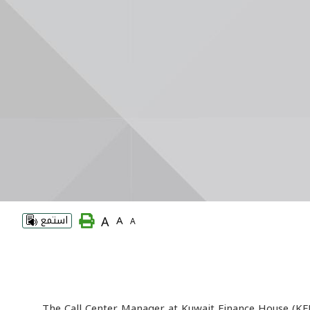
A
A
استمع
A
The Call Center Manager at Kuwait Finance House (KFH