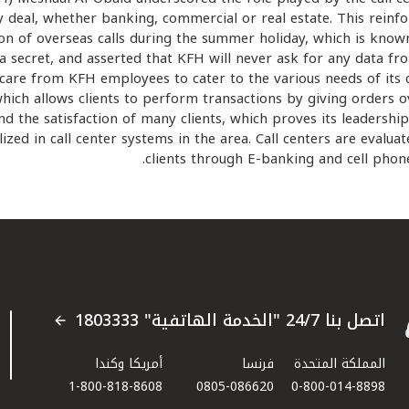
y deal, whether banking, commercial or real estate. This reinfo
on of overseas calls during the summer holiday, which is known a
 secret, and asserted that KFH will never ask for any data from
t care from KFH employees to cater to the various needs of its 
 which allows clients to perform transactions by giving orders 
d the satisfaction of many clients, which proves its leadership 
lized in call center systems in the area. Call centers are evalu
clients through E-banking and cell phone
اتصل بنا 24/7 "الخدمة الهاتفية" 1803333
المملكة المتحدة
فرنسا
أمريكا وكندا
1-800-818-8608
0805-086620
0-800-014-8898