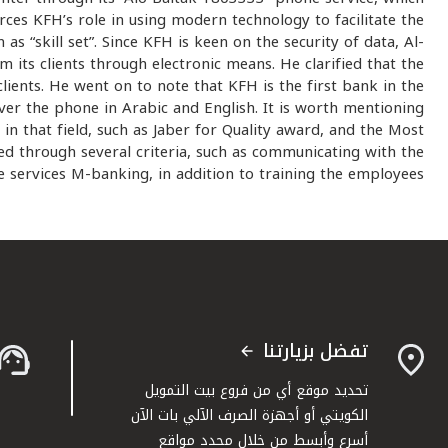
rces KFH’s role in using modern technology to facilitate the
s “skill set”. Since KFH is keen on the security of data, Al-
 its clients through electronic means. He clarified that the
clients. He went on to note that KFH is the first bank in the
over the phone in Arabic and English. It is worth mentioning
in that field, such as Jaber for Quality award, and the Most
ated through several criteria, such as communicating with the
 services M-banking, in addition to training the employees.
تفضل بزيارتنا
تحديد موقع أي من فروع بيت التمويل
الكويتي أو أجهزة الصرف الآلي بات الآن
أسرع وأبسط من خلال محدد مواقع