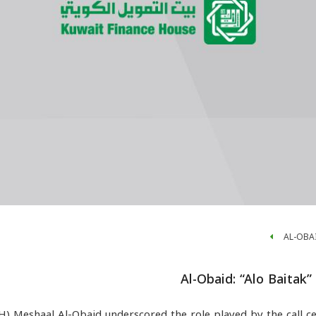
AL-OBAI
Al-Obaid: “Alo Baitak”
) Meshaal Al-Obaid underscored the role played by the call ce