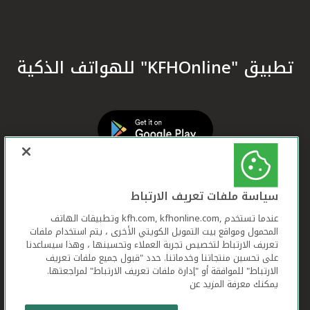
تطبيق "KFHOnline" للهواتف الذكية
سياسة ملفات تعريف الارتباط
عندما تستخدم ,kfh.com, kfhonline.com وتطبيقات الهاتف
المحمول ومواقع بيت التمويل الكويتي الأخرى ، يتم استخدام ملفات
تعريف الارتباط لتخصيص تجربة العملاء وتحسينها ، وهذا سيساعدنا
على تحسين منتجاتنا وخدماتنا. حدد "قبول جميع ملفات تعريف
الارتباط" للموافقة أو "إدارة ملفات تعريف الارتباط" لمراجعتها.
يمكنك معرفة المزيد عن