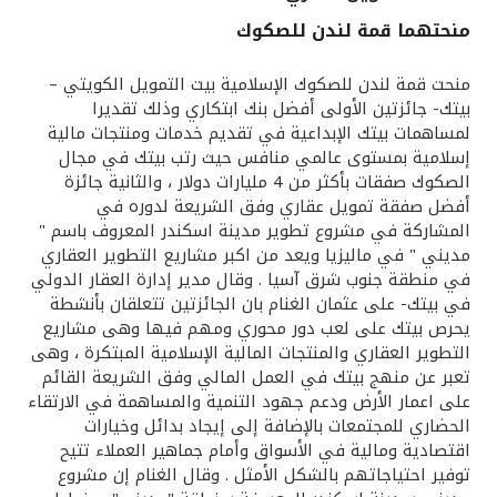
منحتهما قمة لندن للصكوك
القنوات المصرفية
منحت قمة لندن للصكوك الإسلامية بيت التمويل الكويتي –
أدوات وخدمات
بيتك- جائزتين الأولى أفضل بنك ابتكاري وذلك تقديرا
لمساهمات بيتك الإبداعية في تقديم خدمات ومنتجات مالية
إسلامية بمستوى عالمي منافس حيث رتب بيتك في مجال
خدمات ما بعد البيع
الصكوك صفقات بأكثر من 4 مليارات دولار ، والثانية جائزة
أفضل صفقة تمويل عقاري وفق الشريعة لدوره في
المشاركة في مشروع تطوير مدينة اسكندر المعروف باسم "
مديني " في ماليزيا ويعد من اكبر مشاريع التطوير العقاري
اتصل بنا
في منطقة جنوب شرق آسيا . وقال مدير إدارة العقار الدولي
في بيتك- على عثمان الغنام بان الجائزتين تتعلقان بأنشطة
مواقع الفروع وأجهزة الصرف الآلي
يحرص بيتك على لعب دور محوري ومهم فيها وهى مشاريع
التطوير العقاري والمنتجات المالية الإسلامية المبتكرة ، وهى
ألمانيا
تعبر عن منهج بيتك في العمل المالي وفق الشريعة القائم
على اعمار الأرض ودعم جهود التنمية والمساهمة في الارتقاء
الحضاري للمجتمعات بالإضافة إلى إيجاد بدائل وخيارات
ماليزيا
اقتصادية ومالية في الأسواق وأمام جماهير العملاء تتيح
توفير احتياجاتهم بالشكل الأمثل . وقال الغنام إن مشروع