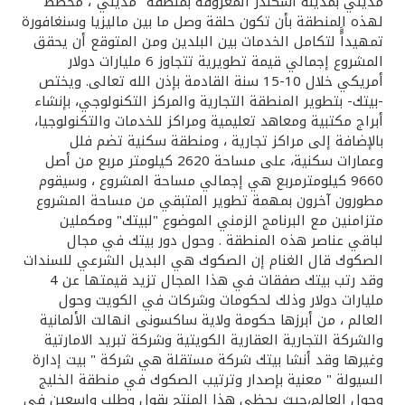
تركيا
مديني بمدينة اسكندر المعروفة بمنطقة "مديني"، مخطط
لهذه المنطقة بأن تكون حلقة وصل ما بين ماليزيا وسنغافورة
تمهيداًًَ لتكامل الخدمات بين البلدين ومن المتوقع أن يحقق
مصر
المشروع إجمالي قيمة تطويرية تتجاوز 6 مليارات دولار
أمريكي خلال 10-15 سنة القادمة بإذن الله تعالى. ويختص
-بيتك- بتطوير المنطقة التجارية والمركز التكنولوجي، بإنشاء
المملكة المتحدة
أبراج مكتبية ومعاهد تعليمية ومراكز للخدمات والتكنولوجيا،
بالإضافة إلى مراكز تجارية ، ومنطقة سكنية تضم فلل
مملكة البحرين
وعمارات سكنية، على مساحة 2620 كيلومتر مربع من أصل
9660 كيلومترمربع هي إجمالي مساحة المشروع ، وسيقوم
مطورون آخرون بمهمة تطوير المتبقي من مساحة المشروع
متزامنين مع البرنامج الزمني الموضوع "لبيتك" ومكملين
لباقي عناصر هذه المنطقة . وحول دور بيتك في مجال
الصكوك قال الغنام إن الصكوك هي البديل الشرعي للسندات
وقد رتب بيتك صفقات في هذا المجال تزيد قيمتها عن 4
مليارات دولار وذلك لحكومات وشركات في الكويت وحول
العالم ، من أبرزها حكومة ولاية ساكسونى انهالت الألمانية
والشركة التجارية العقارية الكويتية وشركة تبريد الامارتية
وغيرها وقد أنشا بيتك شركة مستقلة هي شركة " بيت إدارة
السيولة " معنية بإصدار وترتيب الصكوك في منطقة الخليج
وحول العالم،حيث يحظى هذا المنتج بقول وطلب واسعين في