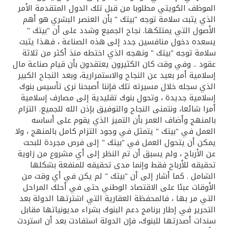
الموظف الكويتي مطلوبا من قبل تلك الدول المتقدمة الأمر
الذي يثبت سلامة توجه "بيتك " بأن العنصر البشري هو أهم
الأصول التي يمتلكها. نجاح الجميع وشدد على أن "بيتك "
يسعده دخول منافسين جدد إلى هذه الصناعة ، فهذا يثبت
سلامة توجه "بيتك " ونهجه الذي اختطه منذ أكثر من ثلاثة
عقود .. وفي وقت كان الكثيرون يعتقدون بأن قيام صناعة مال
إسلامية أمر بعيد عن النجاح والاستمرارية، وبعد النجاح الكبير
الذي سجله خلال مسيرته تلك فإننا أصبحنا نرى تأسيس بنوك
إسلامية جديدة ، وتحول بنوك تقليدية إلى مصارف إسلامية
أمرا شائعا، ونتمنى النجاح والتوفيق بإذن الله للجميع. التزام
بالمنهج وأضاف العمر بأن التميز الذي يقوم على أساسه
العمل في "بيتك " يتمثل في وجود التزام كامل بالمنهج ، ولا
يمكن أن يتحول العمل في "بيتك " إلى فرص مجردة للبحث
عن الأرباح ، ولم يسبق أن تم النظر إلى أي مشروع من زاوية
تحقيقه للأرباح فقط وإنما مدى تحقيقه للمنفعة بشكلها
الشامل . كما أشار إلى أن "بيتك " لم يكن في أي وقت من
الأوقات عبئا على الاقتصاد الوطني حتى في أحلك المراحل
التي مر بها ، فالمحفظة العقارية التي اشترتها الدولة بعد
التحرير في إطار برنامج دعم البنوك بشراء مديونياتها مقابل
سندات أصدرتها للبنوك، فإن الدولة استفادت بعد أن استردت