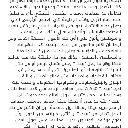
تركيا
الإسلامية يقوم على أن المال لا يعمل وحده ، وإنما يعمل من
خلال الأصول وهذا ما يجعل منتجات وصيغ التمويل الإسلامية
تتعامل مع قطاعات ووحدات الاقتصاد الحقيقي ..أي ما يطلق
مصر
عليه إعمار الأرض وهذه الوظيفة هي العنصر الرئيسي الذي
يجعل عجلة الاقتصاد تدور في الاتجاه السليم بما يكفل تنمية
المجتمع والإنسان ، وأنه بالنسبة ل "بيتك " فإن العملاء
المملكة المتحدة
والموظفين يأتون على رأس تلك الأصول. المنفعة العامة وبين
أيضا بأن الالتزام القوي من "بيتك " بتنفيذ هذا النهج عاد
مملكة البحرين
بالمنفعة على المؤسسة وعلى المساهمين فيها والعملاء
والموظفون والمجتمع ، وذلك في كل منطقة جغرافية يتواجد
فيها وهو ما جعل "بيتك " يعمل بشكل مباشر أو من خلال
الشركات التابعة له أو الصناديق التي أسسها يعمل في
مختلف القطاعات والصناعات مثل قطاع الطيران و النقل
البحري والبتروكيماويات وتكنولوجيا المعلومات والصحة حيث
لدى "بيتك " شركات تحتل مواقع الريادة في هذه القطاعات ،
وهو أيضا ما يجعل كثير من دول العالم توجه دعوات إلى
"بيتك " للتواجد على أراضيها بشكل مباشر وتأسيس مصارف
أو فتح فروع فيها ومنها دول متقدمة ، بل إن الكثير من تلك
الدول تطلب من "بيتك " أن تأتي بخبراتها من الكويت وأن
يقوم موظفون كويتيون بتدريب عمالتها على أصول العمل
المصرفي الإسلامي ، وهو ما يدعو إلى الفخر أن يكون