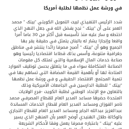
في ورشة عمل نظمها لطلبة أمريكا
القنوات المصرفية
شدد الرئيس التنفيذي لبيت التمويل الكويتي "بيتك " محمد
أدوات وخدمات
العمر على أن "بيتك " نجح بفضل الله في جعل النهج الذي
اختطه و سار عليه منذ تأسيسه قبل أكثر من 30 عاما أمرا
واقعا وإنجازا يشار له بالبنان يتمثل في حقيقة يقر بها
خدمات ما بعد البيع
الجميع وهو أن "بيتك " أصبح مصرفا رائدا ينتشر في مناطق
جغرافية متنوعة، وأسس بذلك قطاعا اقتصاديا رئيسيا وهو
صناعة خدمات المال الإسلامية والتي تمتلك كل مقومات
الصناعة المتكاملة سواء في ما يتعلق بحسن توظيف الموارد
اتصل بنا
المتاحة لها أو بأهمية القيمة المضافة التي تساهم بها في
تنمية المجتمع. الاقتصاد الحقيقي و في ورشة عمل نظمها
مواقع الفروع وأجهزة الصرف الآلي
"بيتك " للطلبة الدارسين في الجامعات الأميركية وذلك
بالتعاون مع الإتحاد الوطني لطلبة الكويت -فرع الولايات
ألمانيا
المتحدة حضرها مساعد المدير العام للقطاع المصرفي محمد
ناصر الفوزان ومساعد المدير العام لقطاع الخدمات المساندة
عبدالعزيز عبدالله الجابر ومساعد المدير العام للقطاع التجاري
ماليزيا
بالوكالة طلال الهنيدي أوضح العمر بأن المنهج الذي يسير
عليه "بيتك " باعتباره مصرفا يعمل وفقا لأحكام الشريعة