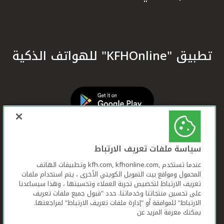
تطبيق "KFHOnline" للهواتف الذكية
سياسة ملفات تعريف الارتباط
عندما تستخدم ,kfh.com, kfhonline.com وتطبيقات الهاتف
المحمول ومواقع بيت التمويل الكويتي الأخرى ، يتم استخدام ملفات
تعريف الارتباط لتخصيص تجربة العملاء وتحسينها ، وهذا سيساعدنا
على تحسين منتجاتنا وخدماتنا. حدد "قبول جميع ملفات تعريف
الارتباط" للموافقة أو "إدارة ملفات تعريف الارتباط" لمراجعتها.
يمكنك معرفة المزيد عن