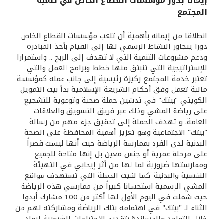
إيمانا بدور مؤسسات القطاع الخاص في تنمية
المجتمع
القنوات المصرفية
انطلاقا من إيمانه بأهمية أن تلعب مؤسسات القطاع الخاص
أدوات وخدمات
دورا يتجاوز النشاط الرسمي لها إلى القيام بأخذ المبادرة
ودعم مشروعات التنمية التي لا تهدف إلى الربح .. واستمرارا
للإستراتيجية التي تنبثق منها خطط وبرامج العمل والتي
خدمات ما بعد البيع
تعتبر خدمة المجتمع ركيزة رئيسية إلى جانب عمله كمؤسسة
مالية تعمل وفق أحكام الشريعة الإسلامية بدأ بيت التمويل
الكويتي "بيتك" في تدشين حملة صحية وتوعوية للتشجيع
على رياضة المشي وذلك عبر فريق التسويق والعلاقات
اتصل بنا
العامة. و تهدف الحملة إلى تحقيق جزء مهم من رسالة
"بيتك" الاجتماعية وهو تعزيز أهمية المحافظة على الصحة
مواقع الفروع وأجهزة الصرف الآلي
البدنية لدى الفرد بممارسة الرياضة حيث أنها ليست قصراً
على مرحلة عمرية أو جنس معين بل إنها متاحة للجميع
ألمانيا
وممارستها ضرورية لما لها من أثر إيجابي في التهيئة
النفسية والبدنية. كما لقيت الحملة التي تستهدف مواقع
المشي الرسمية استحسانا كبيراً من ممارسي هذه الرياضة
ماليزيا
حيث شملت في اليوم الأول لها أكثر من 100 مشارك أبدوا
الثناء لـ "بيتك" في اهتمامه بتلك الرياضة ومشاركته لهم من
خلال التواجد والمساندة بتقديم الاحتياجات الضرورية لرواد