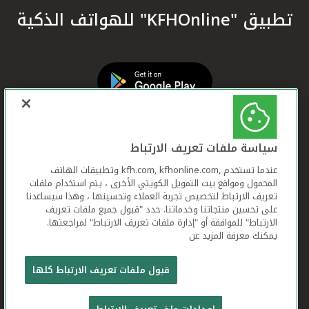
تطبيق "KFHOnline" للهواتف الذكية
سياسة ملفات تعريف الارتباط
عندما تستخدم ,kfh.com, kfhonline.com وتطبيقات الهاتف
المحمول ومواقع بيت التمويل الكويتي الأخرى ، يتم استخدام ملفات
تعريف الارتباط لتخصيص تجربة العملاء وتحسينها ، وهذا سيساعدنا
على تحسين منتجاتنا وخدماتنا. حدد "قبول جميع ملفات تعريف
الارتباط" للموافقة أو "إدارة ملفات تعريف الارتباط" لمراجعتها.
يمكنك معرفة المزيد عن
بيت التمويل الكويتي جميع الحقوق محفوظة © 2026
قبول ملفات تعريف الارتباط كلها
شروط وأحكام استخدام الموقع الإلكتروني
ملفات