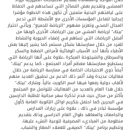
تركيا
الممشى وتقديم بعض النصائح التي تساعدهم في الحفاظ
على لياقتهم البدنية متمنين أن تكون هذه الخطوة مؤشرا
مصر
إيجابيا لتفاعل المؤسسات الأخرى مع الأنشطة التي تدعم
المجال الصحي وتعزيز مفهوم "الرياضة للجميع". ويأتي اختيار
"بيتك" لرياضة المشي من بين الرياضات الأخرى كونها من
المملكة المتحدة
أفضل الرياضات التي تساهم في إضفاء الحيوية والنشاط
للفرد من خلال ممارستها بشكل مستمر كما يشير إليها بعض
مملكة البحرين
الأطباء بأنها أحد الأسباب الوقائية لأمراض الضغط والسكر
والسرطان والشيخوخة المبكرة ،علاوة على أنها الرياضة التي
يستطيع ممارستها معظم أفراد المجتمع ، كما يدعم "بيتك"
أيضاً ذوي الاحتياجات الخاصة في ممارسة الرياضة من خلال
فعاليات عديدة وقد أثمر ذلك الدعم عن تحقيق العديد منهم
لألقاب دولية رفعوا فيها اسم الكويت عالياً. وشارك "بيتك"
خلال هذا العام بالعديد من الفعاليات للتواصل مع المجتمع
بأكثر من مجال حيث قدم تذكرة سفر مجانية للطلبة الدارسين
في البحرين كما احتفل بتكريم اوائل الثانوية العامة كأول
مؤسسة تبادر في ذلك ، علاوة على زيارات المدارس
والجامعات والمعاهد طوال العام الدراسي وذلك بتقديم
منظومة من المباديء المصرفية لتوعية النشء عليها،
وتنظيم برنامج "بيتك" الصيفي للعملاء الصغار والشباب،