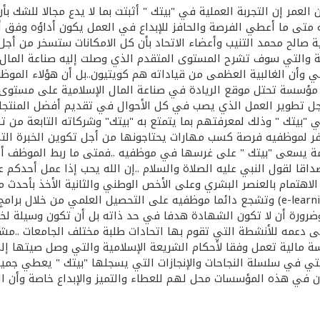
لعمر إن التجربة العملية في "بيتك " أثبتت بما لا يدع مجالا للشك ب
متى ما أعطي الفرصة والحافز للإبداع في العمل يكون أداؤه وفق أرقى
ية صالح محمد التنيب وأعضاء الاتحاد بأن كل الامكانات ستسخر من أجل
ية والتي سوف تشرح المستوى المتقدم الذي وصلت إليه صناعة المال ال
ي وأن الغالبية العظمى من قياداته هم كويتيون..بل أن هؤلاء الموظ
بجعل "بيتك " مؤسسة تحتل موقع الريادة في صناعة المال الإسلامية على مس
 تطوير العمل الذي يصب في كل الأحوال في تقديم أفضل المنتجات 
"بيتك " وذلك لمعرفتهم بما يتمتع به "بيتك" وشركاته التابعة من 
ر لموظفيه فرصة كسب مهارات يحتاجونها من أجل تكوين الخبرة التي
 يسعى "بيتك " على غرسها في موظفيه ..فمتى ما ربط الموظف أداء
اقا لقول النبي عليه الصلاة والسلام ..إن الله يحب إذا عمل أحدكم ع
هتمام بالعنصر البشري وعلى الأخص الوطني والثانية الأخذ بأحدث ما ت
المؤسسات في المنطقة التي وفرت برامج التعليم الإلكتروني (e-learning) وتشجع دائما موظفي
ورة أن لا تكون الشهادة هدفا في حد ذاته بل أن تكون وسيلة لخدمة 
ى دعمه للأنشطة التي تقوم بها اتحادات طلبة مختلف الجامعات ..مشدد
ة مالية تعمل وفقا لأحكام الشريعة الإسلامية والتي وصل صيتها إ
ويتي في سلسلة النجاحات والإنجازات التي يسجلها "بيتك " يعطي جمي
ي هذه المؤسسات محل لهم للعطاء والتميز والإبداع خاصة وأن الش