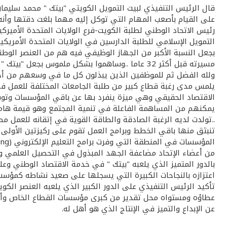
قال الرئيس التنفيذي لبيت التمويل الكويتي "بيتك " محمد سليمان ا
على القيام بأصعب المهام التي توكل إليه مهما بلغت دقتها وأنه 
رئيس الاتحاد الوطني لطلبة الكويت-فرع الولايات المتحدة الأميرك
التمويل الإسلامي للطلبة الدارسين في الولايات المتحدة الأمريك
بجعل النسبة الأكبر من الجهاز الوظيفي فيه هم من العنصر الوطن
مسيرته قبل أكثر 32 عاما ..وساهموا بشكل ملموس 
ولله الفضل ثم للموظفين الذين يبذلون كل ما في وسعهم من أجل
يلمس مدى رغبة قطاع كبير من طلبة الجامعات المختلفة للعمل في 
الاقتصاد الحقيقي وهي ميزة ينفرد بها عن باقي المؤسسات وتوف
يمكنهم من المساهمة الفاعلة في تنمية المجتمع وهو قيمة هامة
..تولدت لديه الرغبة الصادقة والطاقة القوية في إتقانه للعمل مصد
تنبثق منها باقي الخطط وبرامج العمل تقوم على ركيزتين الأولى الا
من أعضاء الإتحاد مضاعفة الجهد المبذول في التحصيل العلمي وضر
بالدور المتميز الذي يلعبه "بيتك " في خدمة الاقتصاد الوطني وعل
اعتزازه بالنجاحات الكبيرة التي يسجلها على صعيد نشاطه كمؤسس
تأكيد الرئيس التنفيذي على الدور الكبير الذي يلعبه العنصر الك
عطاؤه ومستواه محل تقدير من كبرى مؤسسات القطاع الخاص وأن ف
عن الإبداع والتميز في الإنتاج الذي هو أهل له.