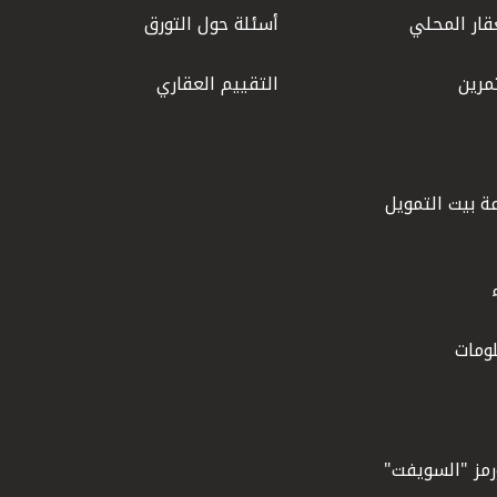
قار المحلي
أسئلة حول التورق
مرين
التقييم العقاري
ة بيت التمويل
ومات
ورمز "السويفت"