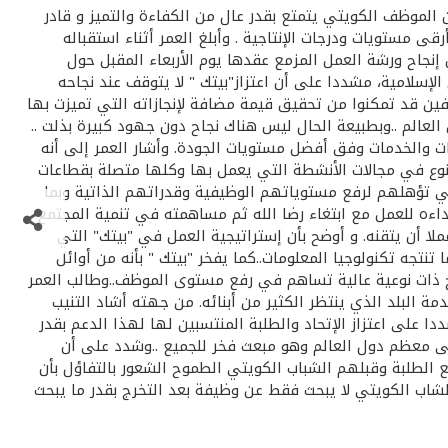
أن الموظف الكويتي يتمتع بقدر عال من الكفاءة والتميز و قادر
 مستويات ودرجات الإنتاجية . وأبلغ العمر أثناء استقباله
 إنجاح ورشة العمل المزمع عقدها يوم الأربعاء المقبل حول
إسلامية، مشددا على أن اعتزاز"بيتك " لا يتوقف عند نجاحه
فين قد تمكنوا من تحقيق قيمة مضافة لإنجازاته التي تميزت بها
توى العالم ..وبطبيعة الحال ليس هناك نجاح دون جهود كبيرة بذلت ..
والخدمات وفق أفضل مستويات الجودة. وأشار العمر إلى أنه
تنوع في مجالات الأنشطة التي يعمل بها وكلها متصلة بقطاعات
 تؤهلهم لرفع مستوياتهم الوظيفية وقدراتهم الذاتية وبما
ه للعمل مع ابتغاء رضا الله ثم مساهمته في تنمية المجتمع
ملا أن يتقنه. و أوضح بأن إستراتيجية العمل في "بيتك" التي
نتجه تكنولوجيا المعلومات..كما يفخر "بيتك " بأنه من أوائل
ه على التحصيل العلمي من خلال برامج ذات نوعية عالية تساهم في رفع مستوى الموظف..وطالب العمر
البلد الذي ينتظر الكثير من أبنائه. من جهته أشاد التنيب
ا على اعتزاز الإتحاد والطلبة المنتسبين لها لهذا الدعم بقدر
لى معظم دول العالم وهو مبعث فخر للجميع ..وشدد على أن
ع الطلبة وقبلهم الشباب الكويتي الطموح الشعور بالتفاؤل بأن
اب الكويتي لا يبحث فقط عن وظيفة بعد التخرج بقدر ما يبحث