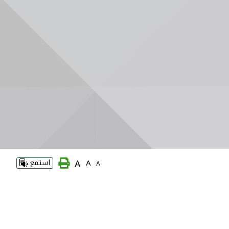
A
A
استمع
A