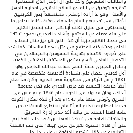
تركيا
والطالبات المتفوقين وأكد على أن الإنجاز الذي استطاعوا
تحقيقه بتوفيق من الله هو السلاح الحقيقي لمحاربة الجهل
والأمية ، وهو ما أراده الإسلام ، مستشهداً بدور الكويتيين
مصر
الأوائل في تقديرهم للعلم والعلماء ، وكيف كانوا يبذلون ما
يستطيعون في سبيل تعليم أبنائهم ، فلم يقتصر التعليم
المملكة المتحدة
على فئة معينة من المجتمع. وأشاد د.العجيري بجهود "بيتك"
في خدمة التعليم مبيناً أن هذا الدور هو خير مثال للقطاع
الخاص ومشاركته للمجتمع في مثل هذه المناسبات، كما شدد
مملكة البحرين
على ضرورة الاهتمام بشريحة المتفوقين والمجتهدين في
التحصيل العلمي لأنهم يمثلون المستقبل الحقيقي للكويت.
وتناول العجيري قصة الشيخ مساعد عبدالله العازمي وهو
أول كويتي يحصل على شهادة أكاديمية متخصصة في عام
1881 م من الأزهر في جمهورية مصر العربية، وكان قد تعلم
أيضاً طريقة التطعيم ضد مرض الجدري ولم تكن معروفة
آنذاك ، وكان قد ولد في الكويت عام 1846 م ثم عاش في
البحرين وتوفي فيها عام 1943م بعد أن نبذه سكان الكويت
قديماً لمطالبته بتعليم المرأة فلم نستطيع الاستفادة من
علمه لهذا السبب. من جانبه أكد مدير إدارة التسويق
والعلاقات العامة في "بيتك" المهندس فهد خالد المخيزيم
على أن هذه الخطوة تعبر عن حرص "بيتك" على دعم العملية
التعليمية من خلال تشجيع المتفوقين على بذل ما