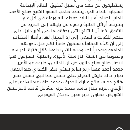
يستطيعون من جهد في سبيل تحقيق النتائج الإيجابية
استجابة للنداء الذي ينشده صاحب السمو الشيخ صباح الأحمد
الجابر الصباح أمير البلاد حفظه الله ورعاه في كل عام
بتكريمه أوائل الطلبة ودعوة من يليهم إلى المزيد من
التفوق، كما أن النتائج التي يحققونها هي أكبر دليل على
حبهم للكويت والسعي إلى رد الجميل لها. وأشار المخيزيم
إلى أن هذه المكافأة ستكون حافزاً لهم قبل دخولهم
للجامعة وتقديراً لجهودهم التي بذلوها خلال فترة الدراسة
وخصوصاً في السنة الدراسية الأخيرة. والطلبة المكرمون هم:
انتصار صالح هزاع حالوب ضيدان الخالدي، حليمة عبدالأمير
محمد أحمد مهنا ،ريم سالم سبتي سفر الكندري ،عبدالرحمن
صباح خالد عايش الصواغ ،علي حسين عبدالنبي حسين صفر
،فلاح حجرف فلاح مبارك الحجرف ،محمد خلف عبدالهادي علي
الزعبي ،مريم حيدر جاسم محمد عرب ،مشاعل قاسم ناصر حسن
الشويكر، مضاوي عزيز مقبل دويلان الميموني.