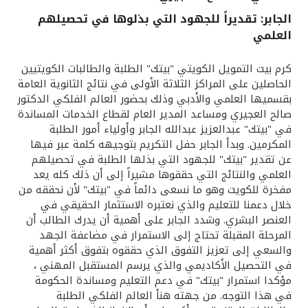
الجابر: تقديراً للجهود التي بذلوها في تحصيلهم
القنوات المصرفية
العلمي
أدوات وخدمات
كرم بيت التمويل الكويتي "بيتك" الطلبة والطالبات الكويتيين
الحاصلين على المراكز الثلاثة الأولى في نتائج الثانوية العامة
بقسميها العلمي والأدبي وذلك بحضور العالم الفلكي الدكتور
خدمات ما بعد البيع
صالح العجيري ومساعد المدير العام لقطاع الخدمات المساندة
في "بيتك" عبدالعزيز عبدالله الجابر وأولياء أمور الطلبة
المكرمين. وبدأ الجابر حفل التكريم بتوجيهه كلمة عبر فيها
اتصل بنا
عن تقدير "بيتك" للجهود التي بذلها الطلبة في تحصيلهم
العلمي والنتائج التي حققوها مشيراً إلى أن ذلك كله يعد
مفخرة للكويت وهو ما نسعى دائماً في "بيتك" لأن نحققه من
مواقع الفروع وأجهزة الصرف الآلي
خلال دعمنا للتعليم والذي نعتبره الاستثمار الحقيقي في
العنصر البشري. وشدد الجابر على أهمية أن يدرك الطالب أن
ألمانيا
المرحلة المقبلة تحتاج إلى الاستمرار في مضاعفة الجهد
والسعي إلى تعزيز التفوق الذي حققوه بتفوق أكثر أهمية
في التحصيل الأكاديمي والذي يرسم المستقبل المهني ،
ماليزيا
مؤكدا استمرار "بيتك" في دعم التعليم ومساندة الحكومة
في هذا التوجه. من جهته هنأ العالم الفلكي الطلبة