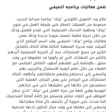
ضمن فعاليات برنامجه الصيفي
القنوات المصرفية
نظم بيت التمويل الكويتي "بيتك" برنامجا ميدانيا لتدريب
أدوات وخدمات
مجموعة من العميلات الصغار على طبيعة العمل في فروع
"بيتك" وماهية الخدمات المصرفية التي تقدم للعميل وذلك
من خلال تجربة فعلية تضمنت فروعا عديدة وذلك ضمن
خدمات ما بعد البيع
فعاليات برنامج "بيتك" الصيفي. وقد اتسم البرنامج الذي
أشرفت عليه مديرة المنطقة الثالثة هالة التناك بالتفاعل
الكبير من جميع المشاركات حيث أن التجربة المصرفية أثرتهم
بالكثير من المهارات التي لم يكونوا قد تعلموها في وقت
اتصل بنا
سابق ، بالإضافة إلى تعلمهم أسلوب التعامل المناسب مع
العملاء من خلال تعلم كيفية الاستقبال والترحيب بهم
مواقع الفروع وأجهزة الصرف الآلي
والسعي إلى خدمتهم وتفهم متطلباتهم. وأطلعت التناك
المشاركات في البرنامج على بعض التجارب العملية التي
ألمانيا
يستفيدون من خلالها في تطبيقها حتى في حياتهم
اليومية وهي نابعة من خبرة العمل في "بيتك" الذي تجعل
الموظف في التقاء مباشر ومستمر مع كافة أنماط الشخصيات
ماليزيا
كما شددت على ضرورة أن تكتشف كل فتاة مهاراتها
وتسعى إلى صقلها في وقت مبكر لتتكون لديها شخصية