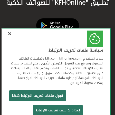
تطبيق "KFHOnline" للهواتف الذكية
سياسة ملفات تعريف الارتباط
عندما تستخدم ,kfh.com, kfhonline.com وتطبيقات الهاتف
المحمول ومواقع بيت التمويل الكويتي الأخرى ، يتم استخدام ملفات
تعريف الارتباط لتخصيص تجربة العملاء وتحسينها ، وهذا سيساعدنا
على تحسين منتجاتنا وخدماتنا. حدد "قبول جميع ملفات تعريف
الارتباط" للموافقة أو "إدارة ملفات تعريف الارتباط" لمراجعتها.
يمكنك معرفة المزيد عن
بيت التمويل الكويتي جميع الحقوق محفوظة © 2026
قبول ملفات تعريف الارتباط كلها
شروط وأحكام استخدام الموقع الإلكتروني
ملفات
إعدادات ملف تعريف الارتباط
تعريف الارتباط
بيان الخصوصية
تواصل معنا