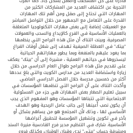
تركيا
قادرة على حل المشكلات والعمل بشكل جاد. كما أثمرت
التجربة عن اكتشاف العديد من المشاركات الكثير من
المهارات التي تحتاج إلى صقل ومن أهم تلك المهارات
مصر
القدرة على التعامل مع الجمهور من خلال التواصل المباشر
مع العميلات إضافة إلى بعض مهارات التكنولوجيا المتعلقة
بالعمليات الأساسية في الفرع كالإيداع والسحب والعمولات
المملكة المتحدة
المصرفية. وبينت التناك أن مثل هذه البرامج التي ينظمها
"بيتك" في العطلة الصيفية تهدف إلى شغل أوقات الفراغ
مملكة البحرين
بما يعود عليهم بالمنفعة وبما يطور مهاراتهم الحياتية
ليسخروها في حياتهم العملية ، مشيرة إلى أن "بيتك" يعكف
على تقديم مثل هذه البرامج طوال العام الدراسي من خلال
زيارة واستضافة العديد من مدارس الكويت والتي بلغ عددها
أكثر من خمسين مدرسة خلال الفصل الدراسي الماضي.
وأكدت التناك على أن البرامج التي تنظمها المؤسسات في
سبيل تعليم الصغار بعض المهارات هي جزء من المسئولية
الاجتماعية التي تتبناها المؤسسات وهو المفهوم الذي يجب
أن يكون نصب أعينها إلى جانب عامل الربحية وهو الهدف
الأساسي لها ، وذلك لأن المجتمع هو من يساهم بشكل أو
بآخر في تكوين وتشغيل المؤسسة لتحقيق أغراضها
الأساسية. شارك في التنظيم مدير فرع القادسية منيرة السند
ومشرفة حساب "بيتي" ندى وقيان الوقيان، وكذلك فروع