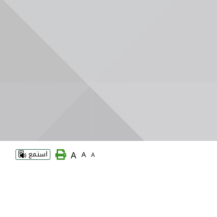
A
A
استمع
A