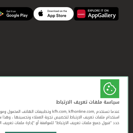
سياسة ملفات تعريف الارتباط
عندما تستخدم ,kfh.com, kfhonline.com وتطبيقات ا
استخدام ملفات تعريف الارتباط لتخصيص تجربة العملاء وتحسينها ، وهذا س
حدد "قبول جميع ملفات تعريف الارتباط" للموافقة أو "إدارة ملفات تعريف ال