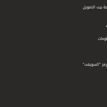
ة بيت التمويل
ومات
ورمز "السويفت"