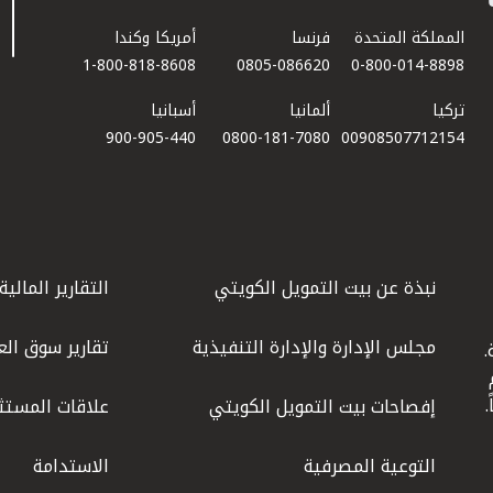
المملكة المتحدة
فرنسا
أمريكا وكندا
1-800-818-8608
0805-086620
0-800-014-8898
تركيا
ألمانيا
أسبانيا
900-905-440
0800-181-7080
00908507712154​
نبذة عن بيت التمويل الكويتي
التقارير المالية
مجلس الإدارة والإدارة التنفيذية
تقارير سوق الع
.
ليوم
إفصاحات بيت التمويل الكويتي
علاقات المستث
التوعية المصرفية
الاستدامة