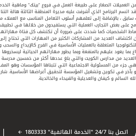
 من العميلات الصغار على طبيعة العمل في فروع "بيتك" وماهية الخد
 اتسم البرنامج الذي أشرفت عليه مديرة المنطقة الثالثة هالة التناك
 سابق ، بالإضافة إلى تعلمهم أسلوب التعامل المناسب مع العملاء 
مج على بعض التجارب العملية التي يستفيدون من خلالها في تطبيق
أنماط الشخصيات كما شددت على ضرورة أن تكتشف كل فتاة مهارات
ن اكتشاف العديد من المشاركات الكثير من المهارات التي تحتاج إل
نولوجيا المتعلقة بالعمليات الأساسية في الفرع كالإيداع والسحب وا
بما يعود عليهم بالمنفعة وبما يطور مهاراتهم الحياتية ليسخروها 
العديد من مدارس الكويت والتي بلغ عددها أكثر من خمسين مدرسة خل
 جزء من المسئولية الاجتماعية التي تتبناها المؤسسات وهو المفه
 بآخر في تكوين وتشغيل المؤسسة لتحقيق أغراضها الأساسية. شارك
 السالم و كيفان والعديلية والفيحاء والخالدية.
اتصل بنا 24/7 "الخدمة الهاتفية" 1803333