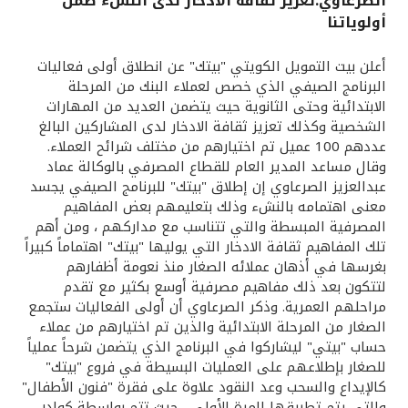
الصرعاوي:تعزيز ثقافة الادخار لدى النشء ضمن
أولوياتنا
القنوات المصرفية
أعلن بيت التمويل الكويتي "بيتك" عن انطلاق أولى فعاليات
أدوات وخدمات
البرنامج الصيفي الذي خصص لعملاء البنك من المرحلة
الابتدائية وحتى الثانوية حيث يتضمن العديد من المهارات
الشخصية وكذلك تعزيز ثقافة الادخار لدى المشاركين البالغ
خدمات ما بعد البيع
عددهم 100 عميل تم اختيارهم من مختلف شرائح العملاء.
وقال مساعد المدير العام للقطاع المصرفي بالوكالة عماد
عبدالعزيز الصرعاوي إن إطلاق "بيتك" للبرنامج الصيفي يجسد
معنى اهتمامه بالنشء وذلك بتعليمهم بعض المفاهيم
اتصل بنا
المصرفية المبسطة والتي تتناسب مع مداركهم ، ومن أهم
تلك المفاهيم ثقافة الادخار التي يوليها "بيتك" اهتماماً كبيراً
مواقع الفروع وأجهزة الصرف الآلي
بغرسها في أذهان عملائه الصغار منذ نعومة أظفارهم
لتتكون بعد ذلك مفاهيم مصرفية أوسع بكثير مع تقدم
ألمانيا
مراحلهم العمرية. وذكر الصرعاوي أن أولى الفعاليات ستجمع
الصغار من المرحلة الابتدائية والذين تم اختيارهم من عملاء
حساب "بيتي" ليشاركوا في البرنامج الذي يتضمن شرحاً عملياً
ماليزيا
للصغار بإطلاعهم على العمليات البسيطة في فروع "بيتك"
كالإيداع والسحب وعد النقود علاوة على فقرة "فنون الأطفال"
والتي يتم تطبيقها للمرة الأولى ، حيث تتم بواسطة كوادر