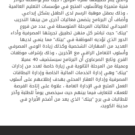
تركيا
فنية متميزة وبالأسلوب المتبع في مؤسسات التعليم العالمية
، وذلك بصقل موهبة الرسم لدى الطفل بشكل إبداعي.
مصر
وأضاف أن البرنامج يتضمن فعاليات أخرى من بينها التدريب
الميداني لطالبات المرحلة المتوسطة في عدد من فروع
"بيتك" حيث تباشر كل منهن تطبيق تجربتها المصرفية وأداء
المملكة المتحدة
الدور الذي تؤديه الموظفة في "بيتك" مما ينمي لديها
العديد من المهارات الشخصية وكذلك زيادة الوعي المصرفي
مملكة البحرين
وأسلوب التعامل الراقي مع الآخرين ، وذلك بإشراف موظفات
الفرع. وتابع الصرعاوي أن البرنامج سيستضيف 40 عميلا
وعميلة من المرحلة الثانوية في زيارة خاصة لعدد من إدارات
"بيتك" وهي إدارة الخدمات المالية الخاصة وإدارة البطاقات
المصرفية وإدارة العقار المحلي بهدف إطلاعهم على أسلوب
العمل المتبع في الإدارة العامة ، علاوة على إتاحة الفرصة
للعملاء للتعارف فيما بينهم حيث سيخصص يوماً للطلبة وآخر
للطالبات في برج "بيتك" الذي يعد من أضخم الأبراج في
مدينة الكويت.