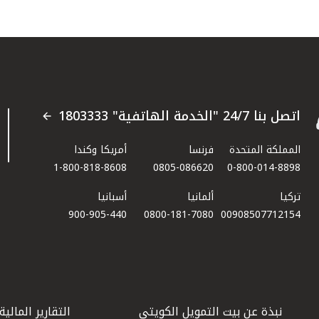
اتصل بنا 24/7 "الخدمة الهاتفية" 1803333
المملكة المتحدة
فرنسا
أمريكا وكندا
1-800-818-8608
0805-086620
0-800-014-8898
تركيا
ألمانيا
أسبانيا
900-905-440
0800-181-7080
00908507712154​
نبذة عن بيت التمويل الكويتي
التقارير المالية