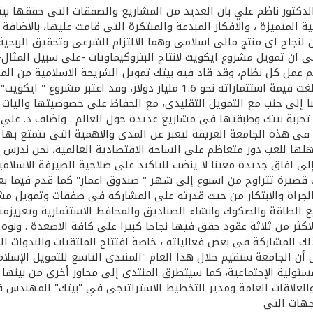
الدكتور ناظم علي بان العديد من المشاريع والصفقات التى حققها بيت
IFP Is" ، من خلال توضيح الهيكلية المتميزة ، والافكار المبدعة والمبتكرة التى قامت
نجاح اى منتج مالى اسلامى وهما الالتزام الشرعى وتحقيق الربحية
ى ان تمويل مشروع ايكويت لانتاج البتروكيماويات -على سبيل المثا
شاركت بنوك اقليمية وعالمية وكويتية ايضا فى المشروع ، الذى بلغت قيمة است
نبا إلى جنب مع التمويل التقليدى، مع الحفاظ على خصوصيتها واليات 
 تجربة بيتك وطبقتها فى مشاريع عديدة حول العالم . واضاف د. علي
فى هذه الجامعة العريقة ليعبر عن المدى والاهمية التى تتمتع بها ال
هلها للعب دور متعاظم على الساحة الاقتصادية العالمية، نحن ندرس 
إلى افاق جديدة معينا لا ينضب للتاكيد على صلاحية الصيرفة الاسلام
ت قصيرة تتراوح من اسبوع إلى شهر " صندوق اعمار" كما قدم فيما بع
 بالجراة والابتكار من حيث قدرته على المشاركة فى صفقات وتمويل مش
ع الطاقة والصكوك وانشاء الصناديق والمحافظ الاستثمارية وتعزيزمنت
اكثر من ثلاثة عقود حقق فيها نجاحا كبيرا على كافة الاصعدة . ونوه 
 المشاركة فى بعض فعالياته ، خاصة افتتاح الملتقيات والندوات التى
 أن الجامعة ستقيم خلال هذا العام "المنتدى التاسع للتمويل الإسل
لية الإجتماعية، كما سيتطرق المنتدى إلى محاور أخرى من بينها : الد
لعلاقات العامة ومدير التخطيط الاستراتيجى في "بيتك" المهندس فهد
جهات التى