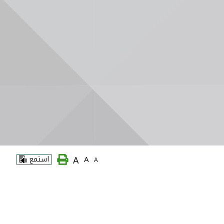
A
A
استمع
A