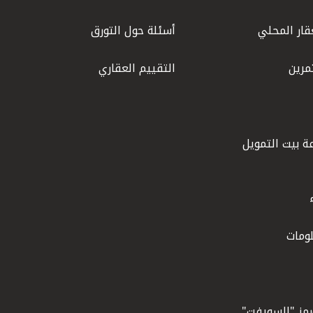
قار المحلي
أسئلة حول التورق
مرين
التقييم العقاري
ة بيت التمويل
ومات
ورمز "السويفت"