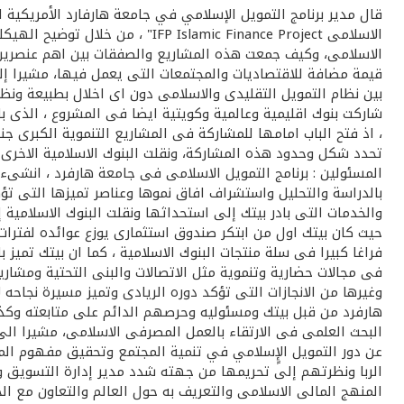
قال مدير برنامج التمويل الإسلامي في جامعة هارفارد الأمريكية 
الاسلامى lamic Finance Project
الاسلامى، وكيف جمعت هذه المشاريع والصفقات بين اهم عنصرين ل
قيمة مضافة للاقتصاديات والمجتمعات التى يعمل فيها، مشيرا إل
، اذ فتح الباب امامها للمشاركة فى المشاريع التنموية الكبرى ج
تحدد شكل وحدود هذه المشاركة، ونقلت البنوك الاسلامية الاخرى
المسئولين : برنامج التمويل الاسلامى فى جامعة هارفرد ، انشىء 
بالدراسة والتحليل واستشراف افاق نموها وعناصر تميزها التى تؤ
والخدمات التى بادر بيتك إلى استحداثها ونقلت البنوك الاسلامية 
حيث كان بيتك اول من ابتكر صندوق استثمارى يوزع عوائده لفترا
فراغا كبيرا فى سلة منتجات البنوك الاسلامية ، كما ان بيتك تميز
فى مجالات حضارية وتنموية مثل الاتصالات والبنى التحتية ومشاري
وغيرها من الانجازات التى تؤكد دوره الريادى وتميز مسيرة نجاحه ل
هارفرد من قبل بيتك ومسئوليه وحرصهم الدائم على متابعته وكذلك
البحث العلمى فى الارتقاء بالعمل المصرفى الاسلامى، مشيرا الى
عن دور التمويل الإٍسلامي في تنمية المجتمع وتحقيق مفهوم المسئو
الربا ونظرتهم إلى تحريمها من جهته شدد مدير إدارة التسويق وا
المنهج المالى الاسلامى والتعريف به حول العالم والتعاون مع ال