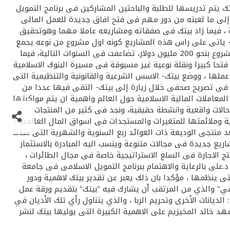
ك يتم تدريسها للطلبة والباحثين المشاركين فى برنامج التمويل
 عليها، بالاضافة إلى ما لعبته من دور مهم فى فتح افاق جديدة للعمل المالى
 ، فيما زاد بيتك فى صفقاته ومشاريعه عاملا مهما وهوتحقيق
ل- ياتى على راس هذه المشاريع كونه اول مشروع من نوعه يجمع
بين نظام التمويل التقليدى والاسلامى دون اى اخلال بطبيعة ونظم عمل كل نظام، وقد قاد فيه بيتك تمويل الشريحة الاسلامية من المشروع بنحو 200 مليون دولار، تضاعفت فى السنوات التالية، فيما
ثماراته نحو 1.6 مليار دولار، وقد اعتبر مشروع " ايكويت" فتحا كبيرا ونقلة نوعية غير مسبوقة فى مسيرة البنوك الاسلامية
عملها ، ووضع بيتك- الاسس الشرعية والقانونية والتنظيمية التى
 فى تصريح صحفى خلال زيارة إلى بيتك- التقى فيها عددا من
معاملات المالية الاسلامية حول العالم واهمية ان يتم مواكبتها
حالات واقعية وانشطة حقيقية، ونجد فى كثير من المنتجات
ية وملائمتها للمتغيرات والمستجدات فى اسواق المال العالمية ،
د منتجى الوديعة ذات العوائد ربع السنوية والشهرية التى سدت
اريع جديدة فى مجالات متنوعة وينسب اليه المبادرة بالاستثمار
ج الاجارة فى السلع الاستراتيجية خاصة فى مجال الطائرات ،
د.على بالرعاية والاهتمام ببرنامج التمويل الاسلامى فى جامعة
 ينظمها ، مؤكدا بان ذلك يعبر عن تقدير بيتك لاهمية ودور
امي" والذي من المرتقب أن يشارك فيه "بيتك" بتقديم ورقة عمل
يانات الأخرى وتحريم الربا ، والذي يتناول رأي تلك الأديان في
 خالد المخيزيم على الاهمية الكبيرة التى يوليها بيتك لنشر