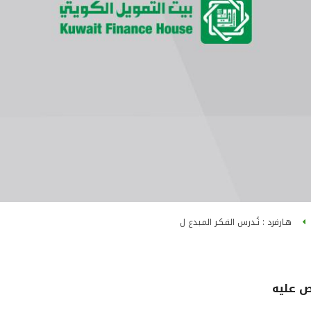
هـارفرد : نُـدرس الفـكـر المـبدع ل
ص عليه