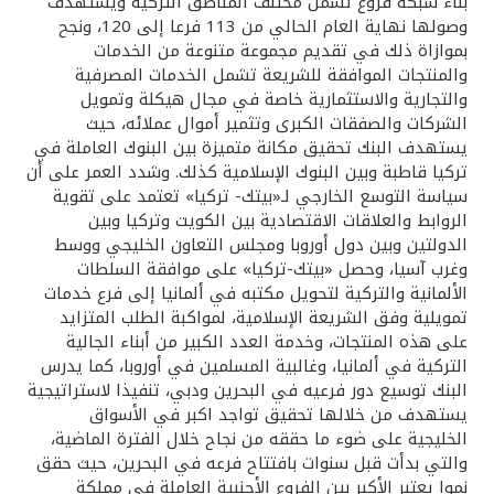
تركيا
بناء شبكة فروع تشمل مختلف المناطق التركية ويستهدف
وصولها نهاية العام الحالي من 113 فرعا إلى 120، ونجح
بموازاة ذلك في تقديم مجموعة متنوعة من الخدمات
مصر
والمنتجات الموافقة للشريعة تشمل الخدمات المصرفية
والتجارية والاستثمارية خاصة في مجال هيكلة وتمويل
الشركات والصفقات الكبرى وتثمير أموال عملائه، حيث
المملكة المتحدة
يستهدف البنك تحقيق مكانة متميزة بين البنوك العاملة في
تركيا قاطبة وبين البنوك الإسلامية كذلك. وشدد العمر على أن
مملكة البحرين
سياسة التوسع الخارجي لـ«بيتك- تركيا» تعتمد على تقوية
الروابط والعلاقات الاقتصادية بين الكويت وتركيا وبين
الدولتين وبين دول أوروبا ومجلس التعاون الخليجي ووسط
وغرب آسيا، وحصل «بيتك-تركيا» على موافقة السلطات
الألمانية والتركية لتحويل مكتبه في ألمانيا إلى فرع خدمات
تمويلية وفق الشريعة الإسلامية، لمواكبة الطلب المتزايد
على هذه المنتجات، وخدمة العدد الكبير من أبناء الجالية
التركية في ألمانيا، وغالبية المسلمين في أوروبا، كما يدرس
البنك توسيع دور فرعيه في البحرين ودبي، تنفيذا لاستراتيجية
يستهدف من خلالها تحقيق تواجد اكبر في الأسواق
الخليجية على ضوء ما حققه من نجاح خلال الفترة الماضية،
والتي بدأت قبل سنوات بافتتاح فرعه في البحرين، حيث حقق
نموا يعتبر الأكبر بين الفروع الأجنبية العاملة في مملكة