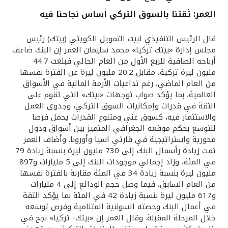
العمر: ثقتنا بالسوق التركي أساس نجاحنا فيه
القنوات المصرفية
قال الرئيس التنفيذي لبيت التمويل الكويتي (بيتك) رئيس
أدوات وخدمات
مجلس إدارة «بيتك تركيا» محمد سليمان العمر إن البنك ضاعف
أرباحه الصافية للربع الأول من العام الحالي فبلغت 44.7
مليون ليرة تركية، مقابل 20.2 مليون ليرة عن الفترة نفسها
خدمات ما بعد البيع
من العام الماضي، رغم تداعيات الأزمة المالية في الأسواق
العالمية، بما يؤكد صواب توجهات «بيتك» التي تقوم على
الثقة في قدرات وإمكانيات السوق التركي، وجدوى العمل
والاستثمار فيه، كسوق غني ومتنوع القدرات يحمل فرصا
اتصل بنا
للتوسع بحكم موقعه الجغرافي المتميز بين أسواق ودول
محورية واستراتيجية في قارتي اسيا وأوروبا. وأضاف العمر
مواقع الفروع وأجهزة الصرف الآلي
تمت زيادة رأسمال البنك إلى 730 مليون ليرة بنسبة زيادة 79
في المئة، وزاد إجمالي موجودات البنك إلى 5 مليارات و897
ألمانيا
مليون ليرة بنسبة زيادة 34 في المئة مقارنة بالفترة نفسها
من العام السابق، فيما وصل حجم الودائع إلى 4 مليارات
و617 مليون ليرة بنسبة زيادة 42 في المئة بما يؤكد الثقة
ماليزيا
في أعمال البنك وحصته السوقية المتنامية وفرص توسعه
خلال المرحلة المقبلة. وقال العمر إن «بيتك- تركيا» نجح في