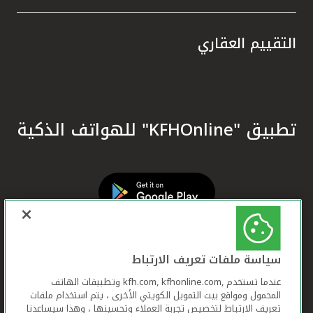
التقييم العقاري
تطبيق "KFHOnline" للهواتف الذكية
سياسة ملفات تعريف الارتباط
عندما تستخدم ,kfh.com, kfhonline.com وتطبيقات الهاتف
المحمول ومواقع بيت التمويل الكويتي الأخرى ، يتم استخدام ملفات
تعريف الارتباط لتخصيص تجربة العملاء وتحسينها ، وهذا سيساعدنا