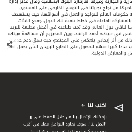
 والتجارية وغيرها. هارفارد البنوك الإسلامية وقال مدير إدارة
ناصرها من نجاح تجربتنا في التوسع الخارجي على المستوى
لبه حكومات العالم للتواجد والعمل في أسواقها، حيث يستهدف
المشاركة الفاعلة في خطط تنمية تلك الدول. جميع الفئات
لطابع البريدي تم إصداره على جميع الفئات الأساسية وهي 25 فلسا للمراسلات المحلية و50 فلسا للدول العربية و 150 فلسا لباقي دول العالم، وقد تمت طباعته في أفضل مطبعة للبريد
قدمه، كما صمم الطابع مشرف الإبداع الفني في «بيتك» أحمد الراشد. وبين المخيزيم أن مساهمة «بيتك»
 لذلك من أثر إيجابي ينعكس على المجتمع، حيث سبق دعم خدمات
قطب عددا كبيرا منهم للحصول على الطابع البريدي الذي يحمل اسم
 والمعارض الدولية.
اكتب لنا
بإمكانك الإتصال بنا من خلال الضغط على زر
"اتصل بنا". سوف نعاود التواصل معك في أقرب
فرصة ممكنة فيما إذا كنت ترغب بالإبلاغ عن