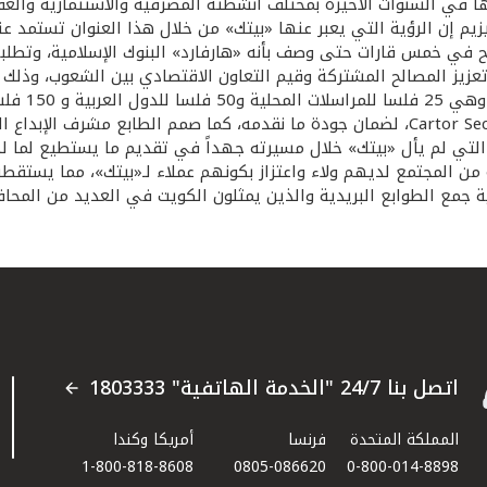
 في السنوات الأخيرة بمختلف أنشطته المصرفية والاستثمارية والعقارية
م إن الرؤية التي يعبر عنها «بيتك» من خلال هذا العنوان تستمد ع
اح في خمس قارات حتى وصف بأنه «هارفارد» البنوك الإسلامية، وتط
يز المصالح المشتركة وقيم التعاون الاقتصادي بين الشعوب، وذلك ب
وأضاف إن ا
على مستوى العالم وهي مطبعة كارتور الفرنسية Cartor Security Printing، لضمان جودة ما ن
 التي لم يأل «بيتك» خلال مسيرته جهداً في تقديم ما يستطيع لما
رة من المجتمع لديهم ولاء واعتزاز بكونهم عملاء لـ«بيتك»، مما يست
جمع الطوابع البريدية والذين يمثلون الكويت في العديد من المحافل
اتصل بنا 24/7 "الخدمة الهاتفية" 1803333
المملكة المتحدة
فرنسا
أمريكا وكندا
1-800-818-8608
0805-086620
0-800-014-8898