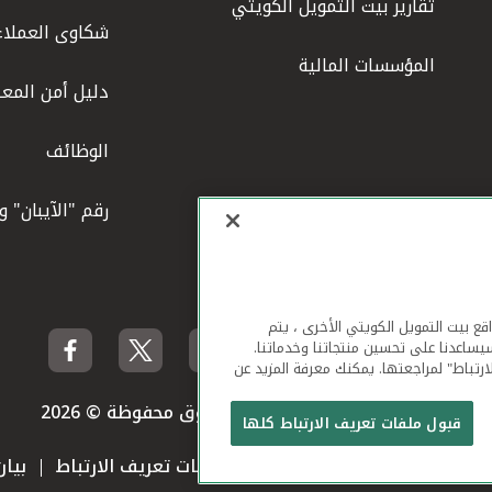
تقارير بيت التمويل الكويتي
شكاوى العملاء
المؤسسات المالية
دليل أمن المعل
الوظائف
رقم "الآيبان" 
لهاتف المحمول ومواقع بيت التمويل الكويتي الأخرى ، يتم
يساعدنا على تحسين منتجاتنا وخدماتنا.
ارتباط" لمراجعتها. يمكنك معرفة المزيد عن
بيت التمويل الكويتي جميع الحقوق محفوظة © 2026
قبول ملفات تعريف الارتباط كلها
 استخدام الموقع الإلكتروني
ملفات تعريف الارتباط
بيا