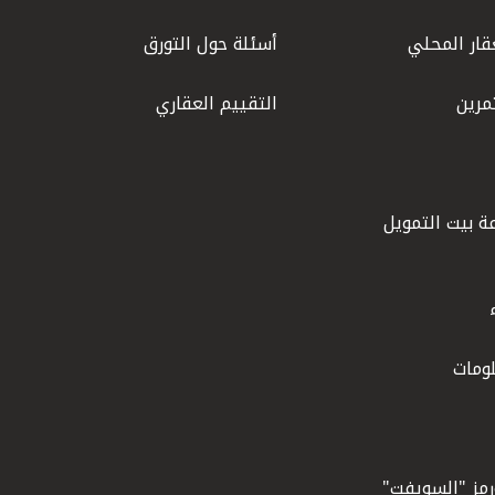
قار المحلي
أسئلة حول التورق
مرين
التقييم العقاري
ة بيت التمويل
ومات
ورمز "السويفت"