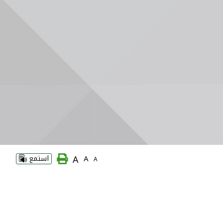
A
A
استمع
A