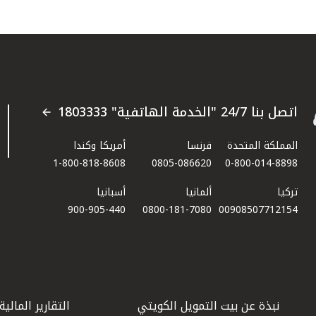
اتصل بنا 24/7 "الخدمة الهاتفية" 1803333
المملكة المتحدة
فرنسا
أمريكا وكندا
1-800-818-8608
0805-086620
0-800-014-8898
تركيا
ألمانيا
أسبانيا
900-905-440
0800-181-7080
00908507712154​
نبذة عن بيت التمويل الكويتي
التقارير المالية