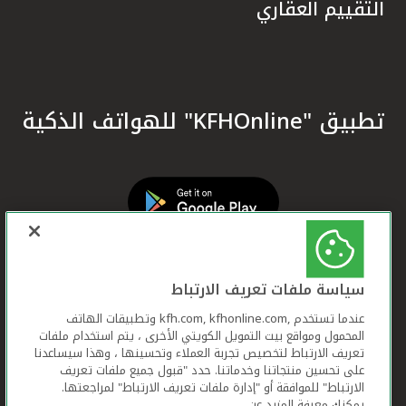
التقييم العقاري
تطبيق "KFHOnline" للهواتف الذكية
سياسة ملفات تعريف الارتباط
عندما تستخدم ,kfh.com, kfhonline.com وتطبيقات الهاتف
المحمول ومواقع بيت التمويل الكويتي الأخرى ، يتم استخدام ملفات
تعريف الارتباط لتخصيص تجربة العملاء وتحسينها ، وهذا سيساعدنا
على تحسين منتجاتنا وخدماتنا. حدد "قبول جميع ملفات تعريف
الارتباط" للموافقة أو "إدارة ملفات تعريف الارتباط" لمراجعتها.
يمكنك معرفة المزيد عن