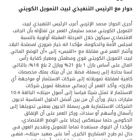
حوار مع الرئيس التنفيذي لبيت التمويل الكويتي
القنوات المصرفية
أجرى الحوار: محمد الإتربي أعرب الرئيس التنفيذي لبيت
أدوات وخدمات
التمويل الكويتي محمد سليمان العمر عن تفاؤله بأن الجانب
الاقتصادي سيكون خلال المرحلة المقبلة أولوية بالنسبة
لمجلس الأمة والحكومة، مؤكدا انه خيار ضروري لمصلحة البلاد.
خدمات ما بعد البيع
وأشار العمر في مقابلة مع «القبس» إلى «أن الوضع المالي
لبيت التمويل الكويتي قوي ومطمئن ومعيار كفاية رأس
المال على أساس بازل 1 بلغ 21% وبازل 2 بلغ 18%، بالتالي
لسنا بحاجة إلى رسملة، فضلا عن أن بيتك يملك مخصصات
اتصل بنا
كافية لمقابلة تمويلاته إلى شركات الاستثمار أو مواجهة أي
طارئ». وأكد العمر أن إجمالي محفظة تمويل شركات
مواقع الفروع وأجهزة الصرف الآلي
الاستثمار لا تمثل شيئا قياسا إلى أصول «بيتك» البالغة 10.4
مليارات دينار. ورأى أن من بين أفضل الحلول المناسبة لديون
ألمانيا
الشركات الاستثمارية هي رسملة الديون بمعنى تحويلها إلى
رأسمال وأسهم أو سندات. وركز العمر على أن الإنفاق
الحكومي حتما سينعكس إيجابا على الوضع الاقتصادي،
ماليزيا
مؤكدا أن البنوك مستعدة تماما للتمويل وتقديم العون في
حال تم طرح المشاريع الكبرى. أما على صعيد «بيتك»، فنفى