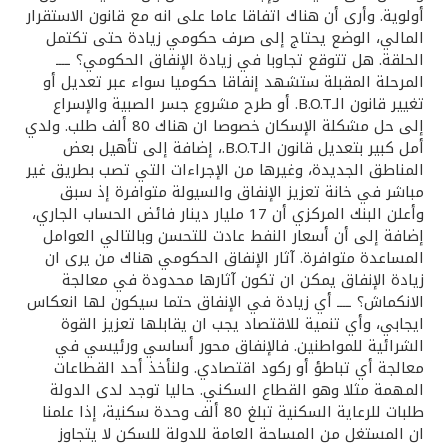
أولوية. وأرى أن هناك اتفاقا عاما على انه مع قانون الاستقرار
المالي، الوضع يحتاج إلى صرف حكومي زيادة حتى تكتمل
الحلقة. هل تتوقع تجاوبا في زيادة الإنفاق الحكومي؟ ــــ
المرحلة المقبلة ستشهد إنفاقا حكوميا سواء عبر تعديل أو
تغيير قانون الـB.O.T. أو طرح مشروع جسر الصبية والإسراع
إلى حل مشكلة الإسكان خصوصا ان هناك 80 ألف طلب. ولدي
أمل كبير بتعديل قانون الـB.O.T.، إضافة إلى تأهيل بعض
المناطق الجديدة، وغيرها من الإجراءات التي تصب بطريق غير
مباشر في خانة تعزيز الإنفاق والسيولة متوافرة إذ سبق
وأعلن البنك المركزي أن 17 مليار دينار فائض الحساب الجاري،
إضافة إلى أن أسعار النفط عادت للتحسن وبالتالي العوامل
المساعدة متوافرة. آثار الإنفاق الحكومي هناك من يرى ان
زيادة الإنفاق يمكن ان تكون آثارها محدودة في معالجة
الانكماش؟ ــــ أي زيادة في الإنفاق حتما سيكون لها انعكاس
ايجابي، وأي تنمية للاقتصاد يجب ان يقابلها تعزيز القوة
الشرائية للمواطنين. فالإنفاق محور أساسي ورئيسي في
معالجة أي تباطؤ أو ركود اقتصادي. ولنأخذ أحد القطاعات
المهمة مثلا وهو القطاع السكني. حاليا توجد لدى الدولة
طلبات للرعاية السكنية تبلغ 80 ألف وحدة سكنية، إذا علمنا
ان المستغل من المساحة العامة للدولة للسكن لا يتجاوز