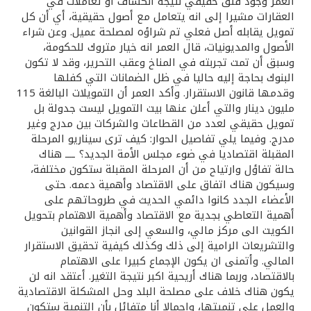
تركيا
العمر وجود قلق حقيقي نتيجة انكشاف أو تعاملات في
العقارات مشيرا إلى انه يتعامل مع أصول حقيقية، أي أن كل
تمويل يقابله أصل فعلي تم شراؤه لمصلحة عميل. وعن شراء
مصر
الأصول والمديونيات، قال العمر انه خيار متروك للحكومة،
وسبق أن تمت تجربته في المناخ وعقب التحرير، وقد لا تكون
البنوك بحاجة إليه حاليا في ظل الضمانات التي كفلها
المملكة المتحدة
وقدمها قانون الاستقرار. وأكد العمر أن التمويلات البالغة 115
مليون دينار والتي أعلن عنها بيت التمويل ليست جدولة بل
مملكة البحرين
تمويل حقيقي لعدد من القطاعات والشركات بين مدرج وغير
مدرج. وفيما يلي تفاصيل الحوار: كيف ترى سيناريو المرحلة
المقبلة اقتصاديا في ضوء مجلس الأمة الجديد؟ ــــ هناك
حالة تفاؤل وارتياح من أن المرحلة المقبلة ستكون مختلفة،
وسيكون هناك اتفاق على الاقتصاد وأهمية دعمه. حتى
الأعضاء الجدد كانوا دائمي الحديث في طروحاتهم على
أهمية التعاطي بجدية مع الاقتصاد وأهمية الاهتمام بتحويل
الكويت الى مركز مالي، والسعي إلى انجاز القوانين
والتشريعات الرامية إلى ذلك وكذلك كيفية تحقيق الاستقرار
المالي. وأتمنى ان يكون الإجماع كبيرا على الاهتمام
بالاقتصاد، وربما هناك أريحية اكبر نتيجة التغير. أعتقد انه لن
يكون هناك خلاف على مصلحة البلد وحل المشكلة الاقتصادية
والعمل على تنميتها، وإجمالا أنا متفائل بأن التنمية ستكون