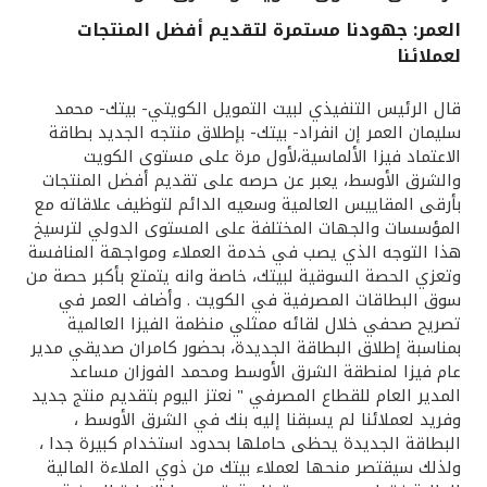
العمر: جهودنا مستمرة لتقديم أفضل المنتجات
القنوات المصرفية
لعملائنا
أدوات وخدمات
قال الرئيس التنفيذي لبيت التمويل الكويتي- بيتك- محمد
سليمان العمر إن انفراد- بيتك- بإطلاق منتجه الجديد بطاقة
الاعتماد فيزا الألماسية،لأول مرة على مستوى الكويت
خدمات ما بعد البيع
والشرق الأوسط، يعبر عن حرصه على تقديم أفضل المنتجات
بأرقى المقاييس العالمية وسعيه الدائم لتوظيف علاقاته مع
المؤسسات والجهات المختلفة على المستوى الدولي لترسيخ
اتصل بنا
هذا التوجه الذي يصب في خدمة العملاء ومواجهة المنافسة
وتعزي الحصة السوقية لبيتك، خاصة وانه يتمتع بأكبر حصة من
سوق البطاقات المصرفية في الكويت . وأضاف العمر في
مواقع الفروع وأجهزة الصرف الآلي
تصريح صحفي خلال لقائه ممثلي منظمة الفيزا العالمية
بمناسبة إطلاق البطاقة الجديدة، بحضور كامران صديقي مدير
ألمانيا
عام فيزا لمنطقة الشرق الأوسط ومحمد الفوزان مساعد
المدير العام للقطاع المصرفي " نعتز اليوم بتقديم منتج جديد
وفريد لعملائنا لم يسبقنا إليه بنك في الشرق الأوسط ،
ماليزيا
البطاقة الجديدة يحظى حاملها بحدود استخدام كبيرة جدا ،
ولذلك سيقتصر منحها لعملاء بيتك من ذوي الملاءة المالية