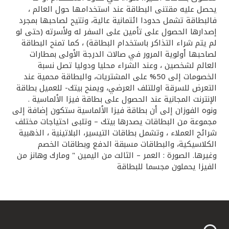
يحصل عليه مقتنى البطاقة عند استخدامها حول العالم ،
فالبطاقة تشمل حدودا ائتمانية عالية، وتتيح لصاحبها بمجرد
إصدارها الحصول على تأمين على السفر له ولأسرته (حتى لو
لم يتم شراء التذاكر باستخدام البطاقة) ، كما تمنح البطاقة
لصاحبها أولوية المرور في صالات الدرجة الأولى بمطارات
العالم لشخصين ، وعند الشراء محليا ودوليا تصل نسبة
الخصومات إلى 50% على المشتريات، والبطاقة محمية عند
التعرض للسرقة اوللتلف العرضي، ويمنح بيتك- للعميل بطاقة
الإنترنت المجانية عند الحصول على بطاقة فيزا الألماسية .
ونوه الفوزان إلى أن بطاقة فيزا الألماسية ستكون إضافة إلى
مجموعة من البطاقات يصدرها بيتك – وتلبى احتياجات مختلف
شرائح العملاء ، وتشمل بطاقات التيسير، البلاتينية ، الذهبية
الكلاسيكية، والبطاقات مسبقة الدفع وبطاقات الخصم
وغيرها. الصورة : العمر – الثالث من اليمين " ومارك وهانز من
الفيزا يحملون مجسما للبطاقة