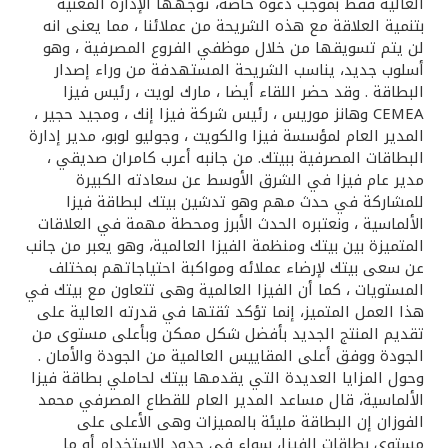
تركيا
العالية فقط بموجب دعوة خاصة، توجهها الإدارة المعنية
بتنمية العلاقة مع هذه الشريحة من عملائنا ، مما يعنى انه
لن يتم تسويقها من خلال موظفي الفروع المصرفية ، وهو
مصر
أسلوب جديد، يناسب الشريحة المستهدفة من وراء إصدار
البطاقة . وقد حضر اللقاء أيضا ، مارك لويت ، رئيس فيزا
المملكة المتحدة
CEMEA وهانز موريس ، رئيس شركة فيزا إنك ، ومجيد حجير ،
المدير العام لمؤسسة فيزا والكويت ، وجوليو لوبو، مدير إدارة
البطاقات المصرفية ببيتك. من جانبه أعرب كامران صديقي ،
مملكة البحرين
مدير عام فيزا في الشرق الأوسط عن سعادته الكبيرة
للمشاركة في حدث مهم وهو تدشين بيتك لبطاقة فيزا
الألماسية ، ونعتبره الحدث الأبرز ومحطة مهمة في العلاقات
المتميزة بين بيتك ومنظمة الفيزا العالمية، وهو يعبر من جانب
عن سعى بيتك لإرضاء عملائه ومواكبة احتياجاتهم بمختلف
المستويات ، كما أن الفيزا العالمية وهى تتعاون مع بيتك في
هذا العمل المتميز، إنما تؤكد ثقتها في قدرته العالية على
تقديم المنتج الجديد بأفضل شكل ممكن وبأعلى مستوى من
الجودة ووفق أعلى المقاييس العالمية من الجودة والأمان .
وحول المزايا العديدة التي يقدمها بيتك لحاملي بطاقة فيزا
الألماسية، قال مساعد المدير العام للقطاع المصرفي محمد
الفوزان إن البطاقة مليئة بالمميزات وهى الأعلى على
مستوى بطاقات الفيزا، سواء في حدود الاستخدام أو ما