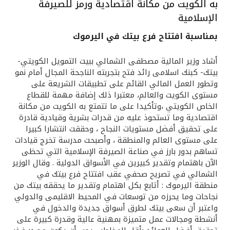
به الكويت من مكانة اقتصادية ورمز للصيرفة
القنوات المصرفية
الإسلامية
بمناسبة افتتاح فرع بيتك في اليرموك
أدوات وخدمات
أشاد وزير المالية مصطفى الشمالي ببيت التمويل الكويتي-
بيتك- كبنك اسلامى رائد فتح بتجربته الناجحة المجال أمام نمو
خدمات ما بعد البيع
وتطور العمل المالي القائم على تطبيقات الشريعة على
مستوى الكويت والعالم، معتبرا ذلك إضافة مهمة للقطاع
الخاص الكويتي ،وتأكيدا على ما تتمتع به الكويت من مكانة
اقتصادية وما تستحوذ عليه من قدرات بشرية وقيادية قادرة
اتصل بنا
على تحقيق أفضل مستويات النجاح ، وحققت انتشارا كبيرا
على مستوى العالم والمنطقة ، وأصبحت مدرسة تخرج قيادات
مواقع الفروع وأجهزة الصرف الآلي
تساهم بدور بارز في صناعة الصيرفة الإسلامية التي تحظى
الآن باهتمام وتقدير كبيرين في الأسواق الدولية . وقال الوزير
ألمانيا
الشمالي في تصريح صحفي عقب افتتاح فرع بيتك في
منطقة اليرموك : أتابع بكل اهتمام وتقدير ما يحققه بيتك من
نجاحات وما يحرزه من توسعات في المحيط الاقليمى والدولي
ماليزيا
واعتبر أن سعى بيتك لطرق أسواق جديدة والدخول في
أنشطة ومجالات عمل متميزة بمهنية عالية وقدرة كبيرة على