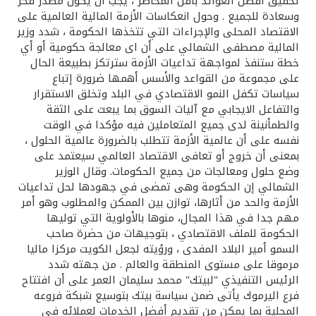
تركيا
تحقيق أفضل العوائد بأقل المخاطر ، يجب أن يكون مصدر فخر
وسعادة للجميع . وحول انعكاسات الأزمة المالية العالمية على
الاقتصاد المحلى والإجراءات التي تتخذها الحكومة ، شدد وزير
مصر
المالية مصطفى الشمالي على أن اى معالجة حكومية أو أي
خطة ستنفذ لمواجهة تداعيات الأزمة سترتكز بطبيعة الحال
على مجموعة من القواعد والأسس أهمها ضرورة إتباع
المملكة المتحدة
سياسات تكفل النمو الاقتصادي في البلد وتخلق الاستقرار
والتفاعل الايجابي مع آليات السوق بما يبعث على الثقة
مملكة البحرين
والطمأنينة لدى جميع المتعاملين فيه مؤكدا في الوقت
نفسه على أن عالمية الأزمة تتطلب بالضرورة عالمية الحلول ،
بمعنى أن خروج أو تعافى الاقتصاد العالمي سيعتمد على
وضع حلول ومعالجات من جميع الحكومات. وقال الوزير
الشمالي إن الحكومة وهى تمضى في جهودها لحل تداعيات
الأزمة والحد من أثارها، توازن بين الممكن والمطلوب وهو أمر
مهم جدا في هذا المجال، منوها بالأولوية التي توليها
الحكومة للملف الاقتصادي ، بتوجيهات من حضرة صاحب
السمو أمير البلاد المفدى ، ورؤيته لجعل الكويت مركزا ماليا
مرموقا على مستوى المنطقة والعالم . من جهته شدد
الرئيس التنفيذي "لبيتك" محمد سليمان العمر على أن افتتاح
فرع اليرموك يأتى ضمن سياسة بيتك بتوسيع شبكة فروعه
المحلية بما يمكن من تقديم أفضل الخدمات لعملائه في