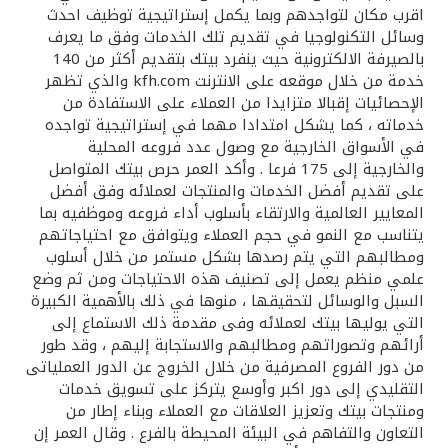
اقرب مكان لتواجدهم وبما يكمل إستراتيجية توظيف احدث
وسائل التكنولوجيا في تقديم تلك الخدمات وفق ما يعرف
بالصيرفة الالكترونية حيث ينفرد بيتك بتقديم أكثر من 140
خدمة من خلال موقعه على الانترنت kfh.com والذي تظهر
الإحصائيات إقبالا متزايدا من العملاء على الاستفادة من
خدماته ، كما يشكل امتدادا مهما في إستراتيجية تواجده
في الأسواق الخارجية مع وصول عدد فروعه المحلية
والخارجية إلى 175 فرعا . وأكد العمر حرص بيتك المتواصل
على تقديم أفضل الخدمات والمنتجات لعملائه وفق أفضل
المعايير العالمية والارتقاء بأسلوب أداء فروعه وموظفيه بما
يتناسب مع النمو في حجم العملاء ويتوافق مع احتياجاتهم
ومطالبهم التي يتم رصدها بشكل مستمر من خلال أسلوب
علمي منظم يعمل إلى تصنيف هذه الاحتياجات ومن ثم وضع
السبل والوسائل لتحقيقها ، منوها في ذلك بالأهمية الكبيرة
التي يوليها بيتك لعملائه وفى مقدمة ذلك الاستماع إلى
أرائهم وتصوراتهم ومطالبهم والاستجابة إليهم ، وقد طور
من دور الفروع المصرفية من خلال الخروج عن الدور العملياتى
التقليدي إلى دور اكبر وأوسع يتركز على تسويق خدمات
ومنتجات بيتك وتعزيز العلاقات مع العملاء وبناء إطار من
التعاون والتفاهم في البيئة المحيطة بالفرع . وقال العمر إن