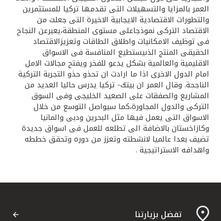
العمر بالمزايا والتسهيلات التى تقدمها تركيا للمستثمرين
والتطورات الاقتصادية الايجابية الاخيرة التى جعلت من
الاقتصاد التركى نموذجاعلى مستوى المنطقة،يعبرعن النجاح
فى توظيف الامكانيات واطلاق الطاقات وتعزيزالاقتصاد
الحقيقى المنتج الذىيستطيع المنافسة فى الاسواق
الاقليمية والعالمية بشكل يدعو للفخر ويفتح مجالات الامل
امام الدول الاخرى اذا ما ارادت ان تحذو حذو التجربة التركية
الناجحة. وقال العمر ان بيتك- تركيا يدرس حاليا العديد من
المشاريع والصفقات على الصعيد الخليجى وفى السوق
التركى والدول المجاورة،كما سيواصل التوسع من خلال
الاسواق التى يعمل فيها مثل البحرين ودبى والمانيا
وكازاخستان بالاضافة الى تطلعه للعمل فى اسواق جديدة
تضيف بعدا عالميا لانشطته وتعزز من دوره وتحقق خططه
واهدافه الاستراتيجية .
تفضل بزيارتنا