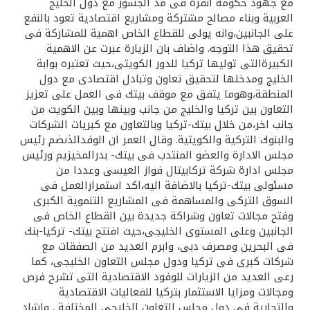
تركيا
مع جهود حكومة انقرة فى مد الجسور مع دول الخليج
العربية وبناء مصالح مشتركة ومشاريع اقتصادية تعود بالنفع
على الجانبين،وانه يولى للقطاع الخاص اهمية للمشاركة فى
مصر
تحقيق هذا التوجه. واضاف بان الزيارة عبرت عن الاهمية
الكبيرةالتى توليها تركيا للدور الكويتى،حيث تعتبره بوابة
المملكة المتحدة
الخليج ومدخلها لتحقيق تعاون وتبادل اقتصادى مع دول
المنطقة،وهوما يتفق مع موقف بيتك فى العمل على تعزيز
التعاون بين تركيا والخليج من جانب وبينها وبين الكويت من
مملكة البحرين
جانب اخر،من خلال بيتك-تركيا وبالتعاون مع كبريات الشركات
والبنوك التركية والكويتية. وقال العمر ان الوفدالذىضم رئيس
مجلس الادارة والعضو المنتدب فى بيتك- بدرالمخيزيم ورئيس
مجلس ادارة شركة تركابيتال فواز العيسى وعددا من
مسئولى بيتك-تركيا بالاضافة اليه،اكد استمرارالعمل فى
السوق التركى والمساهمة فى المشاريع التنموية الكبرى
وفتح مجالات تعاون وشراكة جديدة بين القطاع الخاص فى
الجانبين وعلى المستوى الخليجى،حيث افتتح بيتك- تركيا-بنك
فى البحرين ومصرف دبى، وابرم العديد من الصفقات مع
شركات كبرى فى تركيا ودول مجلس التعاون الخليجى، كما
رعى العديد من الزيارات للوفود الاقتصادية التى تشرح فرص
ومجالات ومزايا الاستثمار بتركيا للفعاليات الاقتصادية
والتجارية فى دول مجلس التعاون الخليجى المختلفة . واشاد