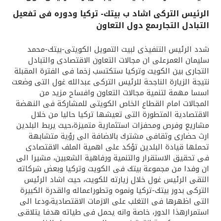
الرئيس التركى اشاد ب بيتك- تركيا ودوره فى تفعيل
القنوات المصرفية
التبادل التجارىمع دول التعاون
أدوات وخدمات
شدد الرئيس التنفيذى لبيت التمويل الكويتى-بيتك-محمد
سليمان العمرعلى ان مجالات التعاون الاقتصادى والتبادل
التجارى بين الكويت وتركيا ستكتسب زخما فى الفترة المقبلة
خدمات ما بعد البيع
نتيجة الزيارة الناجحة للرئيس التركى عبدالله غول التى وضعت
اسسا مهمة لتنمية مجالات التعاون وافساح مزيد من
المجالات امام القطاع الخاص الكويتى للمشاركة فى النهضة
اتصل بنا
الاقتصادية المتطورة التى تعيشها تركيا حاليا من خلال
مشاريع وفرص ومحفزات استثمارية متميزة،حيث يربط البلدين
ارث حضارى وثقافى مشترك بالاضافة الى رؤية متشابهة
مواقع الفروع وأجهزة الصرف الآلي
تحملها قيادة البلدين تؤكد على اهمية الملف الاقتصادى
فى تحقيق الاستقرار والتنمية ورفاهية الشعبين، مشيرا الى
ألمانيا
ان وفدا من مجموعة بيتك فى الكويت وتركيا وبعض شركاته
التقى الرئيس غول خلال زيارته للكويت، حيث اشاد الرئيس
التركى بدور بيتك-تركيا ونموه وتطوراعماله والقدرة الكبيرة
ماليزيا
التى اظهرها فى التغلب على الازمات الاقتصادية،ودعا الى
استمرارهذا الدور، خاصة وانه يحمل فى طياته هدفا يتلاقى