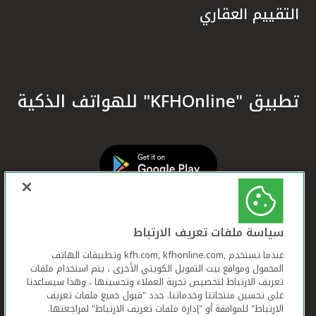
التقييم العقاري
تطبيق "KFHOnline" للهواتف الذكية
سياسة ملفات تعريف الارتباط
عندما تستخدم ,kfh.com, kfhonline.com وتطبيقات الهاتف
المحمول ومواقع بيت التمويل الكويتي الأخرى ، يتم استخدام ملفات
تعريف الارتباط لتخصيص تجربة العملاء وتحسينها ، وهذا سيساعدنا
على تحسين منتجاتنا وخدماتنا. حدد "قبول جميع ملفات تعريف
الارتباط" للموافقة أو "إدارة ملفات تعريف الارتباط" لمراجعتها.