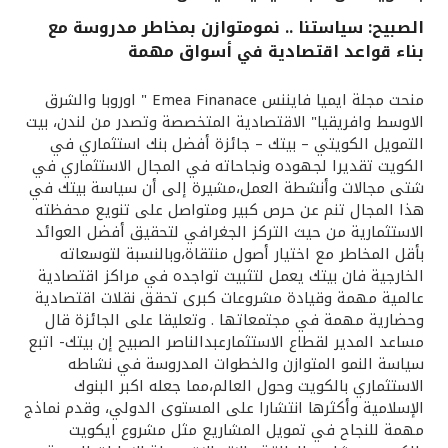
الصبيح: سياستنا .. نمومتوازن بمخاطر مدروسة مع
القنوات المصرفية
بناء قواعد اقتصادية في أسواق مهمة
أدوات وخدمات
منحت مجلة ايميا فايننس Emea Finanace " اوروبا والشرق
الاوسط وافريقيا" الاقتصادية المتخصصة وتصدر من لندن، بيت
التمويل الكويتي – بيتك – جائزة أفضل بنك استثماري في
خدمات ما بعد البيع
الكويت تقديرا لجهوده ونجاحاته في المجال الاستثماري في
شتى مجالات وأنشطة العمل،مشيرة إلى أن سياسة بيتك في
هذا المجال تنم عن حرص كبير ومتواصل على تنويع محفظته
اتصل بنا
الاستثمارية من حيث التركز الجغرافي لتحقيق أفضل العوائد
بأقل المخاطر مع اختيار أصول منتقاة،وبالنسبة لتوسعاته
الخارجية فان بيتك يعمل لتثبيت تواجده في مراكز اقتصادية
مواقع الفروع وأجهزة الصرف الآلي
عالمية مهمة وقيادة مشروعات كبرى تحقق نقلات اقتصادية
وحضارية مهمة في مجتمعاتها . وتعليقا على الجائزة قال
ألمانيا
مساعد المدير لقطاع الاستثمارعبدالناصر الصبيح إن بيتك- اتبع
سياسة النمو المتوازن والخطوات المدروسة في نشاطه
الاستثماري بالكويت وحول العالم،مما جعله اكبر البنوك
ماليزيا
الإسلامية وأكثرها انتشارا على المستوى الدولي، وقدم نماذج
مهمة للنجاح في تمويل المشاريع مثل مشروع ايكويت