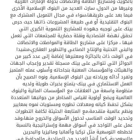
تركيا
بالكويت ومشاريع الطاقة والاتصالات بدولة الإمارات العربية
وغيرها من الدول، سارت العديد من البنوك الإسلامية الأخرى
فيما بعد على طريقها،سواء في مجال التمويل المشترك مع
مصر
البنوك التقليدية أو في طبيعة المشروعات ذاتها حيث حرص
بيتك على توجيه جهوده للمشاريع التنموية الكبرى التي
المملكة المتحدة
تحقق نهضة اقتصادية ونقلة حضارية للمجتمعات التي تعمل
فيها ، مركزا على مشاريع الطاقة والمواصلات والاتصالات
والبني التحتية والإنتاج الصناعي والتطوير العقاري،مشيدا
مملكة البحرين
في الوقت ذات بالجائزة ومعتبرها إضافة إلى عدد كبير من
الجوائز التي تتوالى على بيتك مسجلة تقدير وإعجاب الجهات
والهيئات والمؤسسات المعنية بنجاحاته وأسلوب عمله المتميز
وتفرد أدائه وريادته بين البنوك الإسلامية. ونوه الصبيح بأن
العمل الاستثماري في بيتك-يتمتع بخبرات طويلة ولديه
منظومة واسعة من العلاقات مع المؤسسات المالية والبنوك
العالمية ويضع أولوية لقياس المخاطر من جوانبها المتعددة
بشكل تحفظ كيانه ومعدلات تطوره ومستويات نموه بمعايير
ونظم عالمية متقدمة،مع المتابعة الحثيثة لكافة التطورات
وتحديد الوقت المناسب لدخول الأسواق والخروج منها،وقد
عمل على التواجد في أسواق مهمة وإستراتيجية بالنسبة
لخططه التوسعية مثل تركيا وألمانيا وماليزيا والبحرين
والسعودية، كما أنشأ العديد من الصناديق والمحافظ في