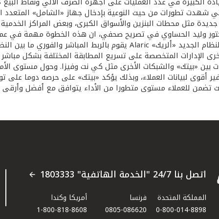
تي شهدت تطورات من حيث النوعية بإدخال جهاز «الشامل» المتعدد الاس
ديدة مثل محطات البنزين والأسواق الكبرى، وبعض المراكز الخدمية
الدكتور وليد الحساوي في تصريح صحفي، ان هذه الخطوة مهمة في ع
ية أعلى من خلال تشفير أقوى لبيانات العملاء، وبذلك يؤكد «بيتك» على حرصه دو
ث تضمن للعملاء مستوى متطورا من الأداء يتوافق مع أفضل وأرقى ال
اتصل بنا 24/7 "الخدمة الهاتفية" 1803333
المملكة المتحدة
فرنسا
أمريكا وكندا
1-800-818-8608
0805-086620
0-800-014-8898