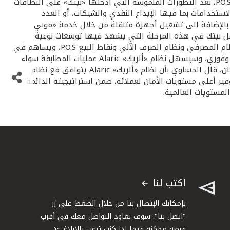
للعمليات الآلية بما يتناسب مع النمو المطرد في عدد العملاء والزيادة الكبيرة في عدد العمليات على أجهزة الصرف الآلي ونقاط البيع P.O.S، بعد التطورات الملموسة التي أدخلها «بيتك» على البطاقات
تخدامات بما فيها الإيداع النقدي والشيكات، أو العدد
 بالإضافة الى تشغيل أجهزة متنقلة من خلال خدمة «موبي
مل بيتك في هذه المرحلة التي يشهد فيها توسعات نوعية
بتحقيق مزيد من الانتشار وتوسيع قاعدة العملاء، مشيرا الى أن النظام الجديد «ألريك» Alaric يقوم بالربط المباشر والفوري ما بين النظام المصرفي ونظام الصرف الآلي ونقاط البيع P.O.S، ويساهم في
تحسين أداء أجهزة الصرف الآلي ونقاط البيع، ويساعد من جهة أخرى الإدارات المتخصصة على تسريع المطابقة المختلفة بشكل مباشر وفوري، وسيسهل نظام «ألريك» Alaric عمليات المطابقة سواء
لأجهزة الصرف الآلي الخاصة بـ«بيتك» أو عمليات المطابقة للتسويات بين «بيتك» والشبكات الأخرى مثل كي نت وفيزا. وحول مستوى الأمان، قال الحساوي بأن نظام «ألريك» Alaric يتوافق مع نظام
ما على توفير أعلى مستويات الأمان لعملائه، ضمن استراتيجيته الدائمة
مستويات العالمية.
اكتب لنا
بإمكانك الإتصال بنا من خلال الضغط على زر
"اتصل بنا". سوف نعاود التواصل معك في أقرب
فرصة ممكنة فيما إذا كنت ترغب بالإبلاغ عن