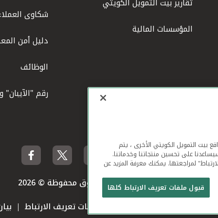
تقارير بيت التمويل الكويتي
شكاوى العملاء
المؤسسات المالية
دليل أمن المعل
الوظائف
رقم "الآيبان" 
لهاتف المحمول ومواقع بيت التمويل الكويتي الأخرى ، يتم
يساعدنا على تحسين منتجاتنا وخدماتنا.
ارتباط" لمراجعتها. يمكنك معرفة المزيد عن
بيت التمويل الكويتي جميع الحقوق محفوظة © 2026
قبول ملفات تعريف الارتباط كلها
 استخدام الموقع الإلكتروني
ملفات تعريف الارتباط
بيا