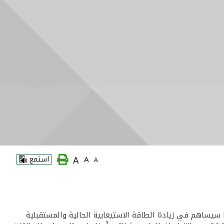
A
A
استمع
A
يل الكويتي (بيتك) انه أتم بنجاح عملية استبدال النظام الآلي الوسيط (أمتريكس) بنظام جديد يعرف بـ«ألريك» Alaric، مما سيساهم في زيادة الطاقة الاستيعابية الحالية والمستقبلية