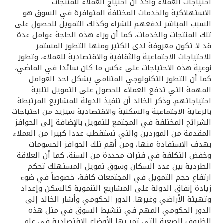
احتياجات العملاء وأكد أن احتياج العملاء للمنتجات
الاستهلاكية والخدمات المختلفة المتوافرة في السوق هو
السبب المباشر لدفعهم للشراء وكذلك التمويل للحصول على
تلك المنتجات والخدمات، كما أن وراء هذه الحاجة عوامل عدة
قد لا تكون معروفة لدى الكثير ومنها التطور المستمر
للاحتياجات الاجتماعية والثقافية والاقتصادية للعملاء، وتطور
نوعية هذه الاحتياجات على عكس ما كان سائدا في الماضي،
كما أن التطور التكنولوجي المتنامي يشكل احد العوامل
المهمة التي تدفع العملاء للحصول على التمويل لتلبية
احتياجاتهم. وذكر الخالد أن تنفيذ الدولة للمشاريع المرتبطة
بالرعاية الاجتماعية والسكنية والاقتصادية سيزيد من احتياجات
الشرائح المختلفة في المجتمع للتمويل بالإضافة إلى الحوافز
المقدمة من الموردين والتي تستقطب عددا كبيرا من العملاء
بهدف الاستفادة منها، ومن أهم تلك الحوافز الحسومات
وخفض التكلفة في فترات محددة من السنة، كما أن العلاقة
الطردية بين عدد السكان وسوق تمويل المستهلك تحكم
ارتفاع حجم التمويل في المجتمعات كافة، خصوصاً في ضوء
زيادة إنفاق الدولة على المشاريع التنموية كالسكن وإعداد
وتهيئة الأراضي وغيرها. الدور الحكومي وأشار الخالد إلى
الدور الحكومي المهم في تنشيط السوق في مثل هذه
الظروف الصعبة التي تمر بها الأوضاع الاقتصادية في عام