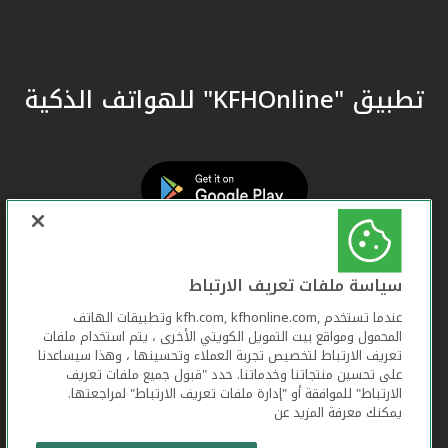
تطبيق "KFHOnline" للهواتف الذكية
سياسة ملفات تعريف الارتباط
عندما تستخدم ,kfh.com, kfhonline.com وتطبيقات الهاتف
المحمول ومواقع بيت التمويل الكويتي الأخرى ، يتم استخدام ملفات
تعريف الارتباط لتخصيص تجربة العملاء وتحسينها ، وهذا سيساعدنا
على تحسين منتجاتنا وخدماتنا. حدد "قبول جميع ملفات تعريف
الارتباط" للموافقة أو "إدارة ملفات تعريف الارتباط" لمراجعتها.
يمكنك معرفة المزيد عن