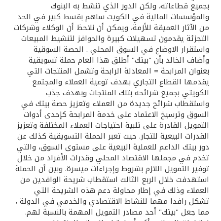
تركيا
بجميع قطاعاته، ولكن الدور الذي تنشط به البنوك
والمؤسسات المالية في الكويت ساهم بقسط كبير في الحد
من الآثار العميقة للأزمة، ويمكن أن نلاحظ أن الوكلاء وشركات
مصر
التجزئة يقدمون تسهيلات كبيرة والحوافز لتنشيط المبيعات
واستقرار الاوضاع في السوق المحلي . الحصة السوقية
المملكة المتحدة
وأضاف الخالد بأن "بيتك" أطلق هذا العام حملة تسويقية
بعنوان المرابحة = المعادلة الرابحة وتشمل المنتجات التي
يقدمها القطاع التجاري بهدف توعية العملاء والمجتمع
مملكة البحرين
الكويتي بجميع شرائحه بتلك المنتجات وبهدف جذب
واستقطاب شرائح جديدة من العملاء وتعزيز حصة بيتك في
السوق وترسيخ الاعتماد على خدمة المرابحة كإحدى أدوات
التمويل القادرة على تلبية احتياجات العملاء المختلفة وتعزيز
القدرات البيعية للتجار. حيث تعبر الحملة التسويقية كذلك عن
دور بيتك الداعم للعملية البيعية على مستوى السوق، والتي
تخدم في مجملها الاقتصاد المحلي وقدرات الأفراد من خلال
توفير التمويل اللازم بشروط وإجراءات ميسرة. وبين أن الحملة
استهدفت خلال الربع الثالث استقطاب شريحة الوافدين من
العملاء وذلك في إطار محاولة دعم هذه الشريحة التي
تشكل رافدا مهما للنشاط الاقتصادي والخدمي في الدولة ،
مما جعل "بيتك" أحد مصادر التمويل المهمة بالنسبة لهم.