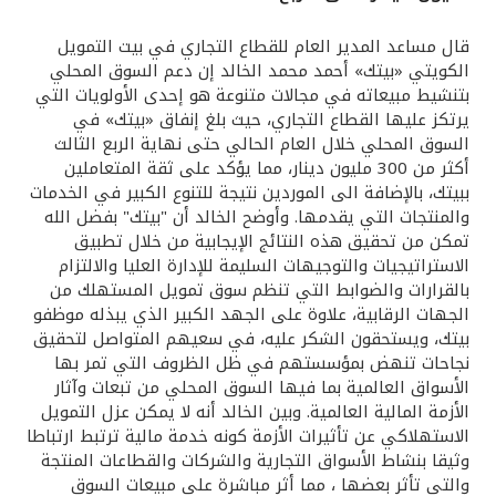
القنوات المصرفية
قال مساعد المدير العام للقطاع التجاري في بيت التمويل
الكويتي «بيتك» أحمد محمد الخالد إن دعم السوق المحلي
بتنشيط مبيعاته في مجالات متنوعة هو إحدى الأولويات التي
أدوات وخدمات
يرتكز عليها القطاع التجاري، حيث بلغ إنفاق «بيتك» في
السوق المحلي خلال العام الحالي حتى نهاية الربع الثالث
خدمات ما بعد البيع
أكثر من 300 مليون دينار، مما يؤكد على ثقة المتعاملين
ببيتك، بالإضافة الى الموردين نتيجة للتنوع الكبير في الخدمات
والمنتجات التي يقدمها. وأوضح الخالد أن "بيتك" بفضل الله
تمكن من تحقيق هذه النتائج الإيجابية من خلال تطبيق
اتصل بنا
الاستراتيجيات والتوجيهات السليمة للإدارة العليا والالتزام
بالقرارات والضوابط التي تنظم سوق تمويل المستهلك من
مواقع الفروع وأجهزة الصرف الآلي
الجهات الرقابية، علاوة على الجهد الكبير الذي يبذله موظفو
بيتك، ويستحقون الشكر عليه، في سعيهم المتواصل لتحقيق
نجاحات تنهض بمؤسستهم في ظل الظروف التي تمر بها
ألمانيا
الأسواق العالمية بما فيها السوق المحلي من تبعات وآثار
الأزمة المالية العالمية. وبين الخالد أنه لا يمكن عزل التمويل
ماليزيا
الاستهلاكي عن تأثيرات الأزمة كونه خدمة مالية ترتبط ارتباطا
وثيقا بنشاط الأسواق التجارية والشركات والقطاعات المنتجة
والتي تأثر بعضها ، مما أثر مباشرة على مبيعات السوق