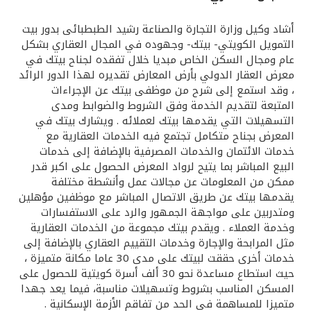
القنوات المصرفية
أشاد وكيل وزارة التجارة والصناعة رشيد الطبطبائى بدور بيت
التمويل الكويتي- بيتك- وجهوده في المجال العقاري بشكل
عام ومجال السكن الخاص مبديا خلال تفقده لجناح بيتك في
أدوات وخدمات
معرض العقار الدولي بأرض المعارض تقديره لهذا الدور الرائد
، وقد استمع إلى شرح من موظفى بيتك عن الإجراءات
خدمات ما بعد البيع
المتبعة لتقديم الخدمة وفق الشروط والضوابط ومدى
التسهيلات التي يقدمها بيتك لعملائه . ويشارك بيتك في
المعرض بجناح متكامل تجتمع فيه الخدمات العقارية مع
خدمات الائتمان والخدمات المصرفية بالإضافة إلى خدمات
اتصل بنا
البيع المباشر بما يتيح لرواد المعرض الحصول على اكبر قدر
ممكن من المعلومات عن مجالات عمل وأنشطة مختلفة
مواقع الفروع وأجهزة الصرف الآلي
يقدمها بيتك عن طريق الاتصال المباشر مع موظفين مؤهلين
ومتدربين على مواجهة الجمهور والرد على الاستفسارات
وخدمة العملاء . ويقدم بيتك مجموعة من الخدمات العقارية
ألمانيا
مثل المرابحة والإجارة وخدمات التقييم العقاري بالإضافة إلى
خدمات أخرى حققت لبيتك على مدى 30 عاما مكانة متميزة ،
ماليزيا
حيث استطاع مساعدة نحو 30 ألف أسرة كويتية للحصول على
المسكن المناسب بشروط وتسهيلات مناسبة، فيما يعد جهدا
متميزا للمساهمة في الحد من تفاقم الأزمة الإسكانية .