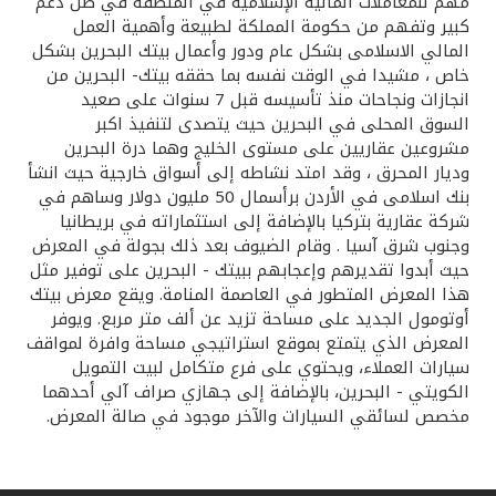
تركيا
مهم للمعاملات المالية الإسلامية في المنطقة في ظل دعم
كبير وتفهم من حكومة المملكة لطبيعة وأهمية العمل
المالي الاسلامى بشكل عام ودور وأعمال بيتك البحرين بشكل
مصر
خاص ، مشيدا في الوقت نفسه بما حققه بيتك- البحرين من
انجازات ونجاحات منذ تأسيسه قبل 7 سنوات على صعيد
السوق المحلى في البحرين حيث يتصدى لتنفيذ اكبر
المملكة المتحدة
مشروعين عقاريين على مستوى الخليج وهما درة البحرين
وديار المحرق ، وقد امتد نشاطه إلى أسواق خارجية حيث انشأ
مملكة البحرين
بنك اسلامى في الأردن برأسمال 50 مليون دولار وساهم في
شركة عقارية بتركيا بالإضافة إلى استثماراته في بريطانيا
وجنوب شرق آسيا . وقام الضيوف بعد ذلك بجولة في المعرض
حيث أبدوا تقديرهم وإعجابهم ببيتك - البحرين على توفير مثل
هذا المعرض المتطور في العاصمة المنامة. ويقع معرض بيتك
أوتومول الجديد على مساحة تزيد عن ألف متر مربع. ويوفر
المعرض الذي يتمتع بموقع استراتيجي مساحة وافرة لمواقف
سيارات العملاء، ويحتوي على فرع متكامل لبيت التمويل
الكويتي - البحرين، بالإضافة إلى جهازي صراف آلي أحدهما
مخصص لسائقي السيارات والآخر موجود في صالة المعرض.