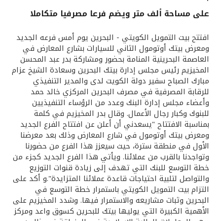
على مساحة ألف متر ويضم فرعا مصرفيا متكاملا
القنوات المصرفية
افتتح بيت التمويل الكويتي - البحرين يوم أمس فرعه الجديد
أدوات وخدمات
ومعرض بيتك أوتومول الثاني للسيارات بشارع المعارض في
العاصمة البحرينية المنامة بحضور ومشاركة بدر عبد المحسن
المخيزيم رئيس مجلس إدارة بيتك البحرين وسعادة الشيخ عزام
خدمات ما بعد البيع
مبارك الصباح سفير دولة الكويت لدى والمدير التنفيذي
للرقابة المصرفية في مصرف البحرين المركزي خالد حمد
وأعضاء مجلس إدارة البنك وعدد من الرؤساء التنفيذيين
للبنوك وكبار رجال الأعمال. وقال بدر المخيزيم في كلمة
اتصل بنا
بمناسبة الافتتاح "يسعدني أن أعلن عن افتتاح الفرع الجديد
ومعرض بيتك أوتومول في شارع المعارض وذلك بعد معرضنا
مواقع الفروع وأجهزة الصرف الآلي
الأول في منطقة سترة، حيث سيعزز هذا الفرع من حضورنا
وتواجدنا بالقرب من عملائنا. ويأتي هذا الفرع الجديد كجزء من
ألمانيا
خطة التوسع للبنك التي تهدف إلى زيادة قنوات التوزيع
والتواصل لتلبية احتياجات قاعدة عملائنا المتزايدة".و أكد على
التزام بيت التمويل الكويتي باستمرار خطة التوسع في
ماليزيا
البحرين وثبات مشاريعه والاستمرار فيها. وشدد المخيزيم على
الأهمية الكبيرة التي يوليها بيتك للبحرين كسوق واعد ومركز