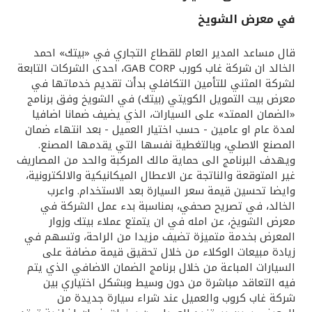
في معرض الشويخ
القنوات المصرفية
قال مساعد المدير العام للقطاع التجاري في «بيتك» احمد
أدوات وخدمات
الخالد ان شركة غاب كورب GAB CORP، احدى الشركات التابعة
لشركة المثني للتأمين التكافلي بدأت تقديم خدماتها في
معرض بيت التمويل الكويتي (بيتك) في الشويخ وفق برنامج
خدمات ما بعد البيع
«الضمان الممتد» على السيارات، الذي يضيف ضمانا اضافيا
لمدة عام او عامين - حسب اختيار العميل - بعد انتهاء ضمان
المصنع الاصلي، وبالتغطية نفسها التي يقدمها المصنع.
ويهدف البرنامج الى حماية مالك المركبة والحد من المصاريف
اتصل بنا
غير المتوقعة والناتجة عن الاعطال الميكانيكية والالكترونية،
وايضا تحسين قيمة سعر السيارة بعد الاستخدام. واعرب
مواقع الفروع وأجهزة الصرف الآلي
الخالد، في تصريح صحفي، بمناسبة بدء عمل الشركة في
معرض الشويخ، عن امله في ان يتمتع عملاء بيتك وزوار
ألمانيا
المعرض بخدمة متميزة تضيف مزيدا من الراحة، وتسهم في
زيادة مبيعات الوكلاء من خلال تحقيق قيمة مضافة على
السيارات المباعة من خلال برنامج الضمان الاضافي الذي يتم
ماليزيا
فيه التعاقد مباشرة من دون وسيط وبشكل اختياري بين
شركة غاب كروب والعميل عند شراء سيارة جديدة من