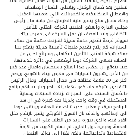
تركيا
المعرض، بحيث يستفيد العميل من سنوات ضمان اضافية تمتد
لسنتين بعد ضمان الوكيل، ويغطى الضمان الإصلاحات
والاعطال الميكانيكية والكهربائية التي يغطيها الوكيل،
مصر
وذلك مقابل مبلغ يتفق عليه الطرفان. من جانبه قال رئيس
مجلس الادارة والعضو المنتدب لشركة المثنى للتأمين
التكافلي وليد المضف ان عمل الشركة في معرض بيتك
المملكة المتحدة
سيوفر فرصة تقديم خدمة مميزة لشريحة مهمة من عملاء
السيارات، كم يتيح تقديم منتجات تأمينية حديثة يتمتع بها
مملكة البحرين
عملاء شركة المثنى للتأمين التكافلي وشرائح اخرى من
العملاء تسعى الشركة دوما لوضعهم في دائرة خدماتها،
حيث يتوقع ان يحظى هذا المنتج باستحسان واقبال عدد كبير
من الذين يشترون السيارات في معرض بيتك بالشويخ، ويضم
اكثر من 20 علامة مختلفة في مجال السيارات. وقال الرئيس
التنفيذي لشركة جاب كورب هولدينغز ناصر وتار: يساهم برنامج
«الضمان الممتد» على السيارات بزيادة المبيعات وحماية
المستهلك في وقت واحد، ولدينا ثقة كبيرة في ان هذا
البرنامج سيقدم معايير جديدة لخدمة العملاء ويرتقي دوما
الى ارضائهم. واضاف بان السوق الكويتي يتميز بارتفاع دخل
الفرد فيه، والذي بدوره يزيد من الطلب على السيارات
الفخمة، وكبقية دول الخليج، لم تسلم الكويت من الازمة
الاقتصادية وتداعياتها، ولكن نظرا إلى توافر الائتمان