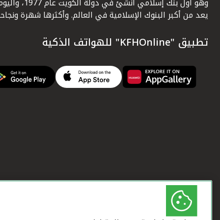
وهو أول بنك إسلامي أنشئ في دولة الكويت عام 1977، وا
يعد من أكبر البنوك الإسلامية في العالم. وأكثرها شهرة ونجاحاً.
تطبيق "KFHOnline" للهواتف الذكية