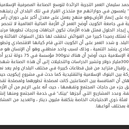
مد سليمان العمر التجربة الرائدة لتوسع الصناعة المصرفية الإسلامية
 يلمسون في حواراتهم مع متخذي القرار في تلك البلدان أن رغبتهم
ره على إعمار الأرض،وهو منهج يعمل على معدل أكبر على دوران رأس 
ية في جامعة الكويت أوضح العمر أن الأزمة المالية العالمية لا تنحص
يجاد الحلول فمثل هذه الأزمات تكون اتجاهات ودرجات تطورها مرتبطا
ولة تمتلك رصيدا كبيرا من الفوائض تحققت لها خلال السنوات الفائتة
لد. و شدد العمر على أن الكويت التي قام كيانها الاقتصادي وتطور ع
تصادي ينشد التنمية ، وذلك لسبب واحد منطقي وهو أن الإنسان هو 
الصناعة وتحدث العمر عن واقع وآفاق
ى بإقبال متزايد من قبل قطاعات كبيرة في مختلف البلدان ولم يعد نم
أذهان أن المنافسة بين الصناعتين كانت لمصلحة تطورهما ولمصلحة تقد
يق جزء من حاجات المجتمع وتفهمها ، حيث أنه على الرغم من أن الأ
 ، و إنشاء مركز ترويحي لفئة ذوي الاحتياجات الخاصة بتكلفة مليون دينار ، والع
 بمختلف أنواعها.