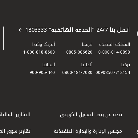
اتصل بنا 24/7 "الخدمة الهاتفية" 1803333
المملكة المتحدة
فرنسا
أمريكا وكندا
1-800-818-8608
0805-086620
0-800-014-8898
تركيا
ألمانيا
أسبانيا
900-905-440
0800-181-7080
00908507712154​
نبذة عن بيت التمويل الكويتي
التقارير المالية
مجلس الإدارة والإدارة التنفيذية
تقارير سوق الع
.