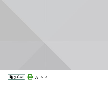
A
A
استمع
A