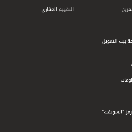
مرين
التقييم العقاري
ة بيت التمويل
ومات
ورمز "السويفت"