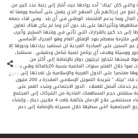
 والتي كان "بيتك" أحد روادها حيث أشار إلى رغبة عدد كبير من
 تنبع من إدراكهم بأن المنهج الذي يعمل على أساسه ووفقا له
المال وبما يدعم الاقتصاد الوطني في أي بلد . وفي لقاء جمعه
ر مظاهرها وتأثيراتها على بلد دون آخر وما لم يكن هناك تعاون
 إلى حد كبير بالقرارات التي تأتي في وقتها السليم. وأعرب
 وهي ملتزمة بمعظم بنود الإنفاق العام وهو المحرك الأساسي
بر السنين على المبادرة الفردية لن تستعيد ريادتها ودورها إلا
محور ووسيلة وهدف أي برنامج تنمية شامل وحقيقي . مستقبل
 تطور صناعة الخدمات المالية الإسلامية حيث أوضح أن هناك نحو300 مؤسسة في 75 دولة تدير أصولا قيمتها تتجاوز تريليون دولار بالإضافة إلى أكثر من
250صندوقا إستثماريا تعمل وفقا لأحكام الشريعة الإسلامية تدير 300مليار دولار وتشير الدراسات والتحليلات إلى أن هذه الصناعة شهدت نموا خلال العشر سنوات الماضية بنسبة 20بالمائة وهي بذلك
وها مقتصرا على الدول العربية والإسلامية بل تعدتها إلى جميع
دول العالم . وأوضح بأن هناك مجالا واسعا لأن تقدم تمويلات مشتركة بين البنوك الإسلامية والتقليدية كما حدث في مشروع إيكويت حيث قاد "بيتك " شريحة التمويل الإسلامي المقدرة بـ 200 مليون
يم خدمات أفضل للعملاء . الدور الاجتماعي وشدد العمر على
زمة ستقلص حجم المساهمات المادية من الشركات إلى المجتمع
إلا أنه يتعين الاستمرار بالتواجد مع المجتمع من خلال أساليب مختلفة. وعدد المشاريع التي أنجزها "بيتك" في خدمة المجتمع ومنها إنشاء مستشفى علاج الإدمان بتكلفة بلغت 4 ملايين دينار ، وإنشاء
ديد من المشاريع المجتمعية التي سطرها خلال مسيرته بالإضافة إلى دعم