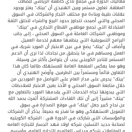
تركيا
فعاليات الدورة في مجمع نادي كاظمة الرياضي للصالات
المغلقة. تعاون مستمر وبين الهنيدي أن "بيتك" يعتز بوجود
علاقات طيبة وبناءة مع مختلف التجار والشركات في السوق
مصر
المحلي والتي أصبحت تتجاوز حدود البيع والشراء لتخلق الثقة
المتبادلة التي تجمع موظفي القطاع التجاري في "بيتك"
المملكة المتحدة
وموظفي الشركات العاملة في السوق المحلي ، إلى جانب
البرامج التسويقية التي ينظمها معهم لخدمة العميل.
وأضاف أن "بيتك" يضع في عين الاعتبار أن المورد شريك في
مملكة البحرين
العمل ومساهم في ما يتحقق من نجاحات لذا نرى أن الدعم
المستمر للتاجر الكويتي يجب أن يتواصل بأكثر من وسيلة،
وهو مما يعكس المنفعة العامة للمستهلك طالما كان هذا
التعاون قائماً ومستمراً بين الطرفين. وأوضح الهنيدي أن
"بيتك" يحرص على مدار العام على التواصل مع الموردين من
خلال متابعة السوق المحلي و الأخذ بعين الاعتبار للملاحظات
التي يبدونها تجاه الخدمات التي يقدمها المورد بالتعاون مع
"بيتك" مشيراً إلى أن تلك اللقاءات المشتركة أثمرت بحمد الله
عن نجاح كبير جعل "بيتك" في موقع الصدارة في سوق
التمويل الاستهلاكي وهو ما نفخر به جميعاً. يذكر أن الشركات
والمؤسسات التي شاركت في الدورة هي : الشركه الكويتيه
لصناعة حديد التسليح، شركه اولاد فهد الجسار للتجاره العامه
و المقاولات، شركه ميداس العالميه للتجاره العامه، مؤسسه