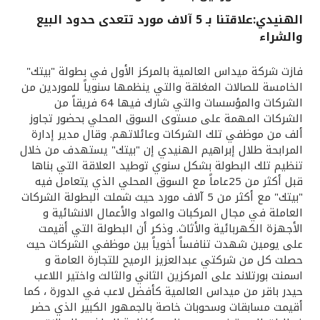
الهنيدي:علاقتنا بـ 5 آلاف مورد تتعدى حدود البيع
القنوات المصرفية
والشراء
أدوات وخدمات
فازت شركة ميداس العالمية بالمركز الأول في بطولة "بيتك"
الخامسة للصالات المغلقة والتي ينظمها سنوياً للموردين من
الشركات والمؤسسات والتي شارك فيها 64 فريقاً من
خدمات ما بعد البيع
الشركات المهمة على مستوى السوق المحلي بحضور تجاوز
ألف من موظفي تلك الشركات وعائلاتهم. وقال مدير إدارة
المرابحة طلال إبراهيم الهنيدي إن "بيتك" يستهدف من خلال
اتصل بنا
تنظيم تلك البطولة بشكل سنوي توطيد العلاقة التي بناها
قبل أكثر من 25عاماً مع السوق المحلي الذي يتعامل فيه
"بيتك" مع أكثر من 5 آلاف مورد حيث شملت البطولة الشركات
مواقع الفروع وأجهزة الصرف الآلي
العاملة في مجال المركبات والمواد والأعمال الانشائية و
الأجهزة الكهربائية والأثاث. وذكر أن البطولة التي أقيمت
ألمانيا
على يومين شهدت تنافساً أخوياً بين موظفي الشركات حيث
حصلت كل من شركتي عبدالعزيز الرميح للتجارة العامة و
اسمنت بورتلاند على المركزين الثاني والثالث واختير اللاعب
ماليزيا
حيدر باقر من ميداس العالمية كأفضل لاعب في الدورة ، كما
أقيمت مسابقات وسحوبات خاصة بالجمهور الكبير الذي حضر