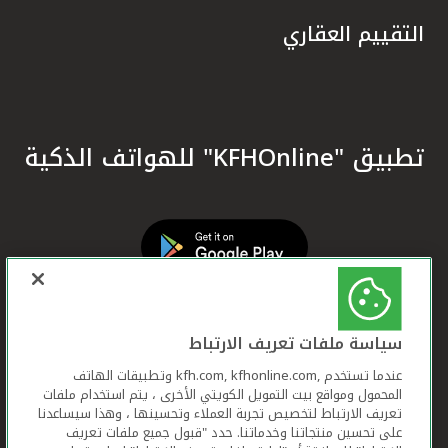
التقييم العقاري
تطبيق "KFHOnline" للهواتف الذكية
سياسة ملفات تعريف الارتباط
عندما تستخدم ,kfh.com, kfhonline.com وتطبيقات الهاتف
المحمول ومواقع بيت التمويل الكويتي الأخرى ، يتم استخدام ملفات
تعريف الارتباط لتخصيص تجربة العملاء وتحسينها ، وهذا سيساعدنا
على تحسين منتجاتنا وخدماتنا. حدد "قبول جميع ملفات تعريف