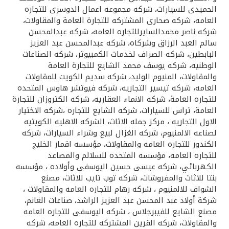
الحميدى للسيارات، شركه مجموعه اعمال الدوسرى للتجاره
العامه، شركه صحارى المشتركه للتجارة العامة والمقاولات،
شركه ناصر محمدالسايرللتجاره العامه، شركه عبدالمحسن
سالم العبد الرزاق وشركاه، شركه عبدالمحسن عبد العزيز
البابطين، شركه الصراف لخدمات الكمبيوتر، شركه الصناعات
الوطنيه، شركه يوسف محمد الشايع للتجارة العامة
والمقاولات، المنيوم الوليد، شركه سديم الكويت للمقاولات
العامه، شركه تيسير التجاريه، شركه فيوتشر هاوس المتحده
للتجاره العامة، شركه الانماء العقاريه، شركه الكتروزان للتجارة
العامة، تراس للسيارات، شركه الشايع للتجاره ،شركه الاختيار
الاول التجاريه ، مركز جمله الاثاث، الشركه الاهليه الكويتيه
لصناعه الالمنيوم، شركه الغزال لبيع وشراء السيارات، شركه
الكندور للتجاره العامه والمقاولات، مؤسسه اقمار الخليج
للتجاره العامه، مؤسسه المتحده للسلالم والمصاعد
الكهربائي، شركه عيسى حسين اليوسفى وأولاده ، مؤسسه
بنتا للاثاث والمفروشات، شركه توب تايب للاثاث، مصنع
الشواف للالمنيوم ، شركه رهام للتجاره العامه والمقاولات ،
شركة أولاد عبد المحسن عبد العزيز الراشد، صناعات الغانم،
مصنع الشايع للفيبرجلاس ، شركه اليوسفى للتجاره العامه
والمقاولات، شركه القرين المشتركه للتجاره العامه، شركه