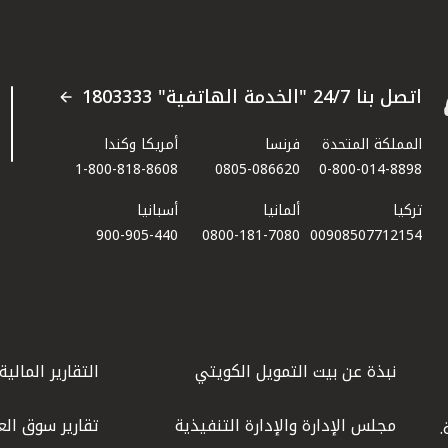
اتصل بنا 24/7 "الخدمة الهاتفية" 1803333
المملكة المتحدة
فرنسا
أمريكا وكندا
1-800-818-8608
0805-086620
0-800-014-8898
تركيا
ألمانيا
أسبانيا
900-905-440
0800-181-7080
00908507712154​
نبذة عن بيت التمويل الكويتي
التقارير المالية
مجلس الإدارة والإدارة التنفيذية
تقارير سوق الع
.