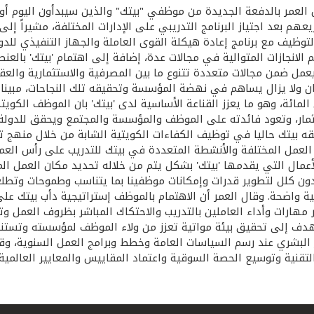
عهم بعد اجتياز البرنامج التدريبي على الإدارات المختلفة، مشيراً
وظيف مع برنامج إعادة هيكلة القوى العاملة والجهاز التنفيذي للدولة
م الانجازات المتوالية في مجالات عدة، إضافة إلى اهتمام 'بيتك' بال
ه يعمل ضمن مجالات متعددة تتنوع ما بين المصرفية والاستثمارية والعق
ل 57% من إجمالي العاملين كان ولا يزال يساهم في نهضة المؤسسة وتحقيقه تلك النج
ازات في 'بيتك' تشكل نسبة الكويتيين منها أكثر من 95 في المائة، وهو ما يعزز القناعة الأساسية ل
ثمار، وتعود فائدته على الموظف والمؤسسة والمجتمع ويحقق للدولة
قه بيتك حاليا في توظيف الكفاءات الكويتية الشابة من خلال منهج ت
نب العمل المختلفة والأنشطة المتعددة في بيتك للتدريب على رأس ا
أعمال التي يقدمها 'بيتك' بشكل يتم من خلاله تحديد مكان العمل ال
دون كلل لتطوير قدرات وإمكانات موظفينا بما يتناسب وطموحات وتطل
هجية واضحة. وقال العمر أن الاهتمام بالموظف إستراتيجية دأب بيتك 
ر مهارات وأداء العاملين بالتدريب والاحتكاك المباشر بظروف العمل وتن
ية تهدف إلى تحقيق بيئة مواتية تعزز من ولاء الموظف لمؤسسته وتست
لبشري عند رسم السياسات العامة وخطط وبرامج العمل السنوية، وقال 
تقنية وتوسيع الحصة السوقية واعتماد المقاييس والمعايير العالمية