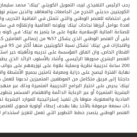
الكويتيين حديثي التخرج من الجامعات والمعاهد والذين سيتم توزي
في احتضانه للعنصر الوطني والتي تتمثل في اتفاقية التدريب والت
لعدة عوامل أبرزها نجاحات 'بيتك' وبلوغه العالمية وارتقاؤه في سل
للصناعة المالية الإسلامية علاوة على ما يتميز به 'بيتك' في كون
على أن العنصر الوطني الذي يشك
والانج
القطاع الخاص، وان اتفاق المؤسسة على تدريبه وتأهيله خير است
العنصر البشري محورها الرئيسي. وأشاد بالأسلوب الرائد الذي يطب
200 ساعة تدريبية نظرية وعملية علاوة على توزيعهم على جوا
نهاية الفترة ليصبح على دراية ومعرفة تامتين بجميع الأنشطة وال
حاجتنا إلى فريق متكامل من الموظفين المتميزين تدعونا للعمل 
'بيتك' يحرص على اختيار البرامج التدريبية المتميزة وذلك عبر من
البشرية المتميزة أو عبر الرعاية الدائمة والاهتمام المستمر بتطوي
المادية والمعنوية، منوها بان تنفيذ إستراتيجية للموارد البشر
ذات سمعة مرموقة بالأخذ بها بهدف إعطاء أولوية قصوى للعنصر ا
العنصر الوطني يتصدر خطط التطوير التي تعمل لتعزيز استخدام ال