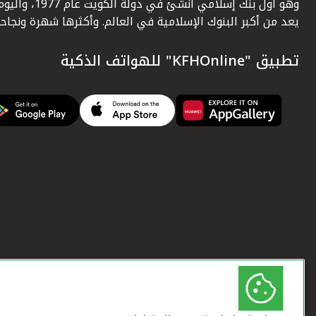
وهو أول بنك إسلامي أنشئ في دولة الكويت عام 1977، وا
يعد من أكبر البنوك الإسلامية في العالم. وأكثرها شهرة ونجاحاً.
تطبيق "KFHOnline" للهواتف الذكية