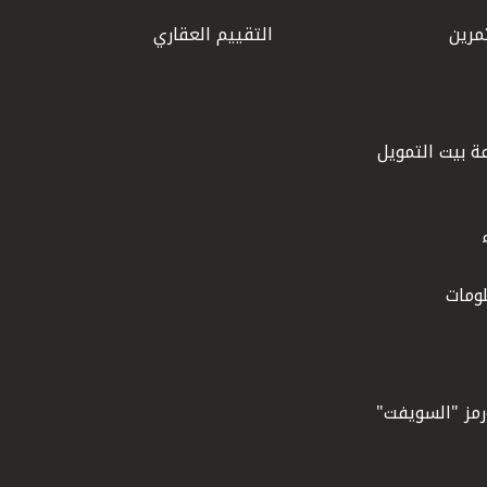
مرين
التقييم العقاري
ة بيت التمويل
ومات
ورمز "السويفت"