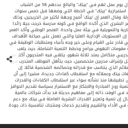
رحب الرئيس التنفيذي لبيت التمويل الكويتي "بيتك" محمد سليمان العمر بالدفعة الجديدة من موظفي "بيتك" والذين سيبدأون اليوم أول يوم عمل لهم في "بيتك" والبالغ عددهم 58 من الشباب
 إلى استمرارية "بيتك" في الخطة التي وضعها قبل خمس سنوات
. وقال العمر إن 'بيتك' أصبح وجهة لكثير من الخريجين، وذلك
عنصر البشري الذي أكده الواقع في كونه مدرسة خرجت جيلا رائدا
ارية والتمويلية في بيئة عمل واحدة. العنصر الوطني وأكد العمر
احات، مبينا إن المستويات الإدارية العليا والتي تعمل على صياغة الأهداف
دى 'بيتك' بان الموظف الكويتي قادر على القيام وعلى خير وجه بأعباء ومتطلبات الوظيفة في
 مقومات النهوض ببرامج وخطط التنمية الشاملة، حيث يلعب
دريبي متكامل يمتد ثلاثة شهور، يتلقى فيه المتدربون أكثر من
لعمل بإشراف مدربين متخصصين، حيث يتأهل الموظف المتدرب في
ملائم الذي يتناسب مع قدراته وخصائصه الشخصية قائلا: إن
عات بيتك وعملائه مع استقطاب كفاءات جديدة، مشيرا إلى أن
على تطبيقها منذ نشأته سواء عبر استقطاب الكفاءات والقدرات
مية روح المبادرة والابتكار مع الاستمرار بسياسة تقديم الحوافز
ند في الوقت ذاته إلى مفاهيم حديثة قد بدأت شركات عالمية
إن تنمية وتعزيز القدرات البشرية العاملة في بيتك مع دعم
 في الأداء والتقييم وتقديم خدمات ومنتجات تنافسية ذات جودة.