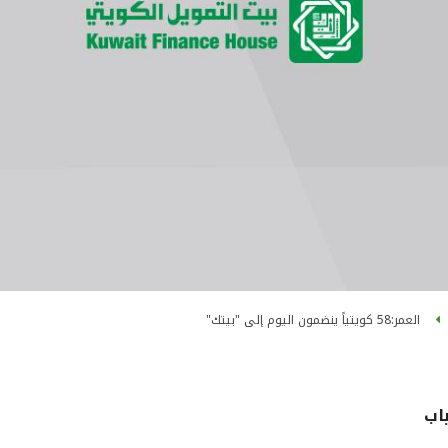
العمر:58 كويتياً ينضمون اليوم إلى "بيتك"
اب