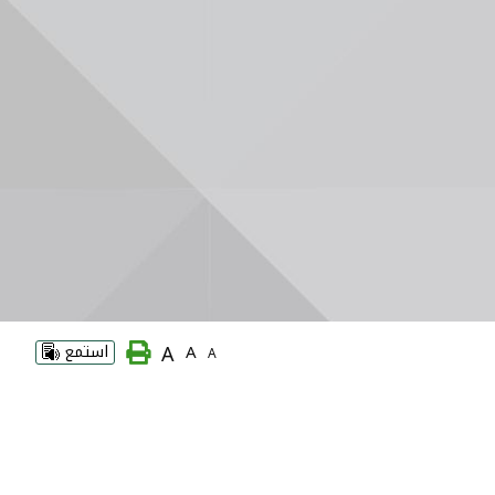
A
A
استمع
A