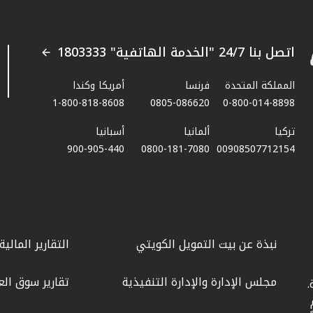
اتصل بنا 24/7 "الخدمة الهاتفية" 1803333
المملكة المتحدة
فرنسا
أمريكا وكندا
1-800-818-8608
0805-086620
0-800-014-8898
تركيا
ألمانيا
أسبانيا
900-905-440
0800-181-7080
00908507712154​
نبذة عن بيت التمويل الكويتي
التقارير المالية
مجلس الإدارة والإدارة التنفيذية
تقارير سوق الع
.
ليوم