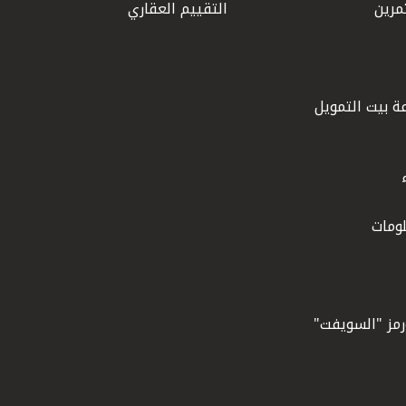
مرين
التقييم العقاري
ة بيت التمويل
ومات
ورمز "السويفت"