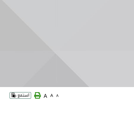
A
A
استمع
A