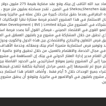
مشروع بننسولا (Peninsula) وهو أكبر مشروع للتنمية العقارية بمنطقة kou,Shenzhen
ه الجغرافي بعدما حقق نجاحات كبيرة من خلال عمله في ماليزيا وسن
الاستثمار في هذا المشروع الضخم فرصة ممتازة نظرا للإمكانيات المت
ضا النمو القوى في الاقتصاد الصيني ، فيمكن القول أننا بصدد فرصة ا
ذي تحقق من خلال المشاركة في مشروع برج بافليون العملاق في العاصم
 فرص التعاون والتجاري والاقتصادي بين هذه الدول والكويت ودول م
 وتوفير فرص استثمارية متميزة أمام بيتك وعملائه، وخدمة الأهدا
ء في مجال الخدمة، والاهتمام بالعميل، من خلال تحقيق واقع عالمي
مشيرا إلى أن المشروع يتميز بموقع استراتيجي على الحدود الفاصلة ب
وحدة من الوحدات السكنية من المرحلة الأولى للمشروع، وقد تم شراء جميع الو