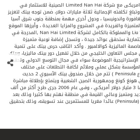
قال الرئيس التنفيذي بالوكالة في بيت التمويل الكويتي- بيتك- عماد عبد الله الثاقب إن بيتك وقع عقد مضاربة بقيمة 275 مليون دولار امريكى مع شركة Limited Nan Hai الصينية للاستثمار في
She في الصين ، تقدر مساحته بمليون متر مربع ، وتبلغ تكلفته الإجمالية ثلاثة مليارات دولار، ضمن توجه بيتك لتعزيز
غافورة واندونيسيا ، ودول أخرى مهمة بمنطقة جنوب شرق آسيا
ميزة والفريدة في المشروع والمزايا العديدة ، وأبرزها الموقع
الاستراتيجي على الحدود الفاصلة بين هونج كونج والصين، بجانب الشركاء في المشروع مثل شركة Liu Wan Development ( BVI ) Limited والمملوكة بالكامل لشركة Nan Hai Limited ,المدرجة في
ستثمارية ستحقق عوائد جيدة ، وتسجل إضافة نوعية متميزة
ة الماليزية كوالالمبور . وأكد الثاقب حرص بيتك على تنمية
جلس التعاون الخليجي من خلال تفعيل دور بيتك ماليزيا، وبيتك
ف الإستراتيجية الموضوعة سواء في مجال التوسع الدولي وتحقيق
ة المؤسسة بشكل عملي وملائم لكافة التطلعات على مختلف
المستويات الإدارة والمساهمين والعملاء . من جانبه قال على عثمان الغنام مدير إدارة العقار الدولي في بيتك إن المساهمة في مشروع Peninsula ) تتم من خلال صندوق بيتك الآسيوي 2 حديث
ين هونغ كونغ وجمهورية الصين الشعبية ويتمتع بإطلالة مباشرة
على البحر، والمساحة الأرضية الإجمالية للمشروع المقدرة بمليون متر مربع تم تقسيمها إلي خمس مراحل إنشائية بتكلفة تتعدى قيمتها 3 مليار دولار أمريكي ، وفى عام 2006 جرى طرح أكثر من ألف
حدات خلال 5 أيام فقط . وأضاف الغنام: هذا استثمار جديد ومتميز وعالي القيمة في منطقة نهتم بها كثيرا وذلك بعد
النجاح الذي حققه صندوق بيتك الآسيوي-1 من خلال الاستثمار في مشروع بافليون في كوالالمبور في ماليزيا، ونتوقع أن يحقق مشروع (Peninsula) عائدا مغريا للمستثمرين عند تسويقه، وذلك بتحقيق