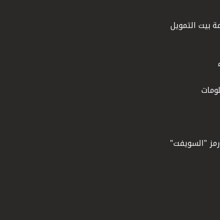
ة بيت التمويل
ومات
ورمز "السويفت"