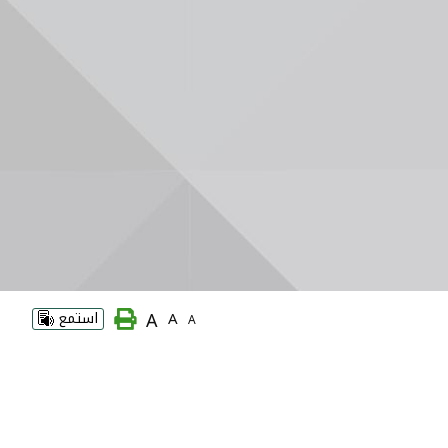
A
A
استمع
A