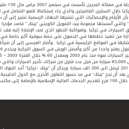
أكد العضو ا
ا خلال السنتين الماضيتين والذي جاء إستكمالا للنمو الشامل في ا
 بأن الأرقام والإحصائيات التي تنشرها الجهات الرسمية تشير إلى أ
دولار .. وهو ما سيمكن الإدارة من تنفيذ خططها في الحصول على حصة سوقية أكبر
تشارها في المواقع الرئيسية في تركيا . وأشار العيسى إلى أن شركة
ت
الفترة. وفي الوقت الحالي يبلغ عدد السيارات المؤجرة في السوق 85,000 سيارة من قبل عدد قلي
بنموه بمعدل 30 % سنويا (حسب الدراسات) خلال الفترة 2008 – 2011 ليصل الى 200 الف 
ي بعد أن نجح "بيتك" في مد جسور التعاون الأخرى مع الدول الخليجية و
رع في البحرين.