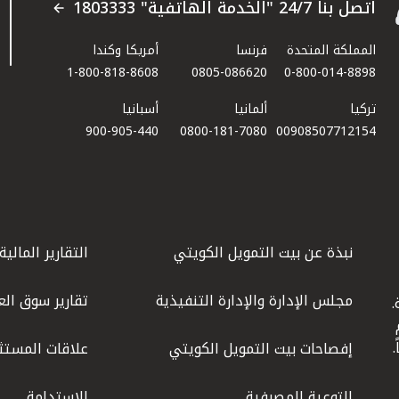
اتصل بنا 24/7 "الخدمة الهاتفية" 1803333
المملكة المتحدة
فرنسا
أمريكا وكندا
1-800-818-8608
0805-086620
0-800-014-8898
تركيا
ألمانيا
أسبانيا
900-905-440
0800-181-7080
00908507712154​
نبذة عن بيت التمويل الكويتي
التقارير المالية
مجلس الإدارة والإدارة التنفيذية
تقارير سوق الع
.
ليوم
إفصاحات بيت التمويل الكويتي
علاقات المستث
التوعية المصرفية
الاستدامة