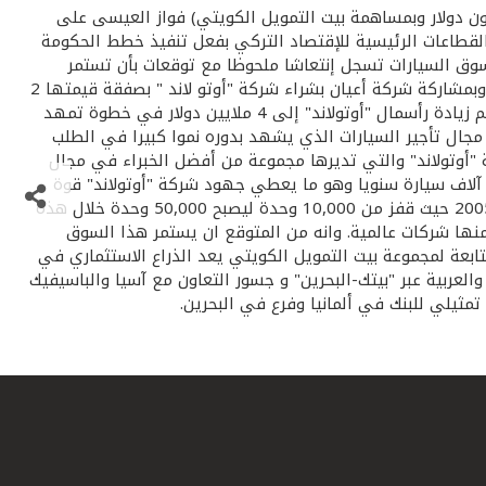
لمنتدب لشركة "تركابيتال" (شركة استثمار قابضة مسجلة في مملكة البحرين تأسست في سبتمبر 2007 براس مال 150 مليون دولار وبمساهمة بيت التمويل الكويتي) فواز العيسى على
لقطاعات الرئيسية للإقتصاد التركي بفعل تنفيذ خطط الحكومة
ن سوق السيارات تسجل إنتعاشا ملحوظا مع توقعات بأن تستمر
وتيرته خلال الفترة المقبلة . وأضاف العيسى بأن شركة "تركابيتال" والتي أسستها مجموعة بيت التمويل الكويتي "بيتك " قامت مؤخرا وبمشاركة شركة أعيان بشراء شركة "أوتو لاند " بصفقة قيمتها 2
مليون دولار ستكون قاعدة رئيسية تنفذ منها "تركابيتال" إلى سوق السيارات في تركيا ..ولمواكبة التطور الذي تمت الإشارة إليه فقد تم زيادة رأسمال "أوتولاند" إلى 4 ملايين دولار في خطوة تمهد
 خاصة في مجال تأجير السيارات الذي يشهد بدوره نموا كبيرا في الطلب
 "أوتولاند" والتي تديرها مجموعة من أفضل الخبراء في مجال
أجير وبيع السيارت في تركيا تملك ورشة تصليح وصيانة في إسطنبول يعتبر واحدا من أكبر وأفضل الورش في السوق التركية ويخدم 6 آلاف سيارة سنويا وهو ما يعطي جهود شركة "أوتولاند" قوة
دفع في تنفيذ خطط التوسع خلال المرحلة المقبلة. وبدأ سوق تأجير السيارات نموه منذ عام 2003 وبمعدل 60 % خلال الفترة 2003 – 2005 حيث قفز من 10,000 وحدة ليصبح 50,000 وحدة خلال هذه
ل من شركات تأجير السيارات والتي منها شركات عالمية. وانه من المتوقع ان يستمر هذا السوق
سيارة. ويذكر أن "بيتك –تركيا" أحد البنوك التابعة لمجموعة بيت التمويل الكويتي يعد الذراع الاستثماري في
العربية عبر "بيتك-البحرين" و جسور التعاون مع آسيا والباسيفيك