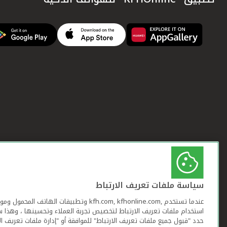
سياسة ملفات تعريف الارتباط
عندما تستخدم ,kfh.com, kfhonline.com وتطبيقات ا
استخدام ملفات تعريف الارتباط لتخصيص تجربة العملاء وتحسينها ، وهذا س
حدد "قبول جميع ملفات تعريف الارتباط" للموافقة أو "إدارة ملفات تعريف ال