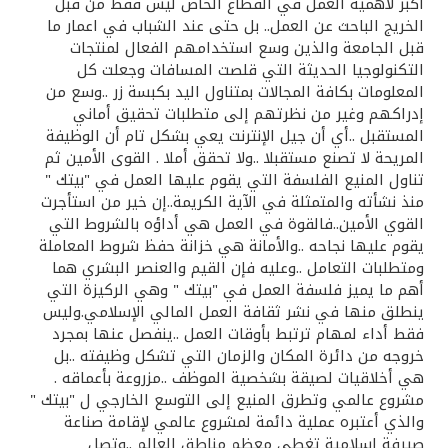
تركيا
أكبر لأهمية العمل في القطاع الخاص ليس فقط من قبل
الخريج الباحث عن العمل.. بل حتى عند الشباب في اعمار ما
قبل الجامعة والذين وسع استخدامهم الفعال لمنتجات
مصر
التكنولوجيا الحديثة التي قلصت المسافات وجعلت كل
المعلومات بكافة المجالات بمتناول اليد بكبسة زر ..وسع من
المملكة المتحدة
إدراكهم وغير من نظرتهم إلى متطلبات تحقيق أماني
المستقبل ..أي أن جيل الإنترنت يعي بشكل تام أن الوظيفة
المريحة لا تصنع مستقبلا ..ولا تحقق أملا . القوى الأمين ثم
مملكة البحرين
تناول المنيع الفلسفة التي يقوم عليها العمل في "بيتك "
منذ نشأته والمتمثلة في الآية الكريمة..إن خير من استأجرت
القوي الأمين..فالقوة في العمل هي أداؤه بالشروط التي
يقوم عليها نجاحه ..والأمانة هي خزانة حفظ شروط المعاملة
ومتطلبات التعامل ..وعليه فإن القيم والعنصر البشري هما
أهم ما يميز فلسفة العمل في "بيتك " وهي الركيزة التي
ينطلق منها في نشر ثقافة العمل المالي الإسلامي.وليس
فقط أداء لمهام ترتبط بأوقات العمل ..ينفصل عنها بمجرد
خروجه من دائرة المكان والزمان التي تشكل وظيفته ..بل
هي أخلاقيات لصيقة بشخصية الموظف ..مزروعة بأعماقه .
مشروع عالمي وتطرق المنيع إلى التوسع الخارجي ل "بيتك "
والذي أعتبره عملية دائمة لمشروع عالمي لإقامة صناعة
صيرفة إسلامية تغطي معظم مناطق العالم ..وتصل