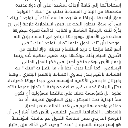
إسهاماتها إلى كافة أرجائه ..مشددا على أن دولا عديدة
معظمها من البلدان المتقدمة تطلب من "بيتك " التواجد
فوق أراضيها ..إدراكا منها بعد متابعة أدائه أن تواجد " بيتك "
في أي سوق يتجاوز البحث عن فرص استثمارية عارضة إلى زرع
بذرة تنبت بالرعاية الشاملة والعناية الدائمة شجرة ..جذورها
ممتدة في الأعماق ..وفروعها ترتفع في السماء بإذن الله
..موضحا بأن تلك الدول عندما تطلب تواجد "بيتك " في
أسواقها فإنها لا تريد استنساخ تجربته ..وإلا لطلبت من
الآخرين القيام بذلك ..ولكنها تريد تعميم منهجه لأنه يرتبط
بإعمار الأرض ..وهو منهج أصيل في فكر العمل المالي
الإسلامي ..كما أنها تدرك أيضا بأن ما يتميز به "بيتك " هو
اهتمامه بالقيم بقدر يساوي اهتمامه بالعنصر البشري .. وهما
ركيزتان غاية في الأهمية لمؤسسة تعي جيدا دورها كصرف لا
يحتل الريادة فحسب في صناعة مصرفية لا يتجاوز عمرها ثلاثة
عقود ..بل كمؤسسة حملت على عاتقها مسؤولية أن تكون
منذ البداية تحت المجهر .. يرى المتابعون لتجربته ..أداءه
حقائق واضحة ..فالقيم في هذه الحالة ..عنصر لصيق
بالموظف .. الجغرافيا..الجسم الطبيعي للأرض كما أشار إلى أن
التوسع الخارجي ضمن سياسة التحول نحو عالمية المؤسسة
هو إستراتيجية بالنسبة ل "بيتك " وحيث هي كذلك فإن إختيار