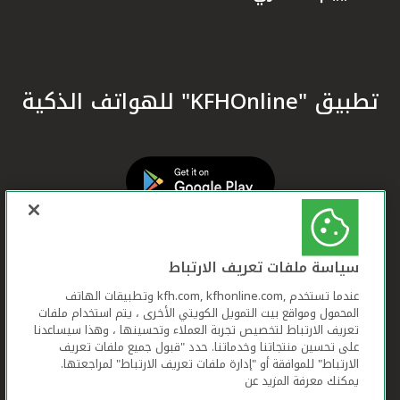
تطبيق "KFHOnline" للهواتف الذكية
سياسة ملفات تعريف الارتباط
عندما تستخدم ,kfh.com, kfhonline.com وتطبيقات الهاتف
المحمول ومواقع بيت التمويل الكويتي الأخرى ، يتم استخدام ملفات
تعريف الارتباط لتخصيص تجربة العملاء وتحسينها ، وهذا سيساعدنا
على تحسين منتجاتنا وخدماتنا. حدد "قبول جميع ملفات تعريف
الارتباط" للموافقة أو "إدارة ملفات تعريف الارتباط" لمراجعتها.
يمكنك معرفة المزيد عن