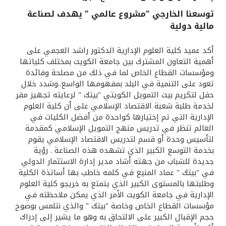
توسعنا الخارجي "مشروع عالمي " يهدف لصناعة
القنوات المصرفية
مالية دولية
أدوات وخدمات
أكد عميد كلية العلوم الإدارية الدكتور راشد العجمي على
أهمية التعاون المشترك بين جامعة الكويت بمختلف كلياتها
ومؤسسات القطاع الخاص لما في ذلك من مصلحة وفائدة
خدمات ما بعد البيع
تعود على التنمية في البلد بمفهومها الواسع..وشدد خلال
حفل لتكريم بيت التمويل الكويتي "بيتك " لرعايته تجهيز مقر
لخدمة طلبة شعبة الاقتصاد الإسلامي على أن كلية العلوم
اتصل بنا
الإدارية التي تم إختيارها كواحدة من أفضل الكليات في
العالم تنظر في تدريس منهج التمويل الإسلامي كمقدمة
لتأسيس وحدة أو قسم لتدريس الاقتصاد الإسلامي يقوم
مواقع الفروع وأجهزة الصرف الآلي
بخدمة التوسع الكبير الذي تشهده هذه الصناعة . رؤية
جديدة للشباب من جهته أشاد مدير إدارة الاستثمار الدولي
ألمانيا
في "بيتك " عماد المنيع في كلمه خاطب بها أساتذة الكلية
وطلبتها بالمستوى الكبير الذي يتمتع به خريجو كلية العلوم
الإدارية في جامعة الكويت الأمر الذي يمكن ملاحظته في
ماليزيا
مؤسسات القطاع الخاص وخاصة "بيتك " والذي نتلمس بوضوح
حجم الإقبال الكبير على الالتحاق به وهو ما يشير إلى إدراك