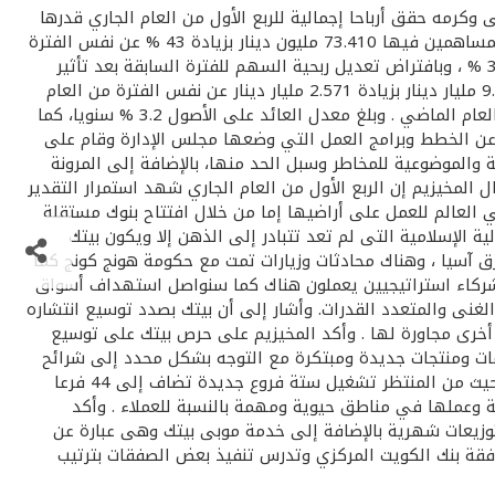
وكرمه حقق أرباحا إجمالية للربع الأول من العام الجاري قدرها
151.326 مليون دينار، مقارنة بأرباح إجمالية قدرها 114.628 مليون دينار للربع الأول من العام الماضي ، وبنسبة نمو 32 % ، بلغت حصة المساهمين فيها 73.410 مليون دينار بزيادة 43 % عن نفس الفترة
من العام السابق . وارتفعت ربحية السهم للربع الأول إلى 36 فلسا مقارنة مع 27 فلسا للفترة نفسها من العام الماضي بنسبة زيادة 33 % ، وبافتراض تعديل ربحية السهم للفترة السابقة بعد تأثير
زيادة رأس المال اعتبارا من أول يناير 2007 واسهم المنحة المصدرة خلال عام 2008 فإنها تبلغ 25 فلسا . ووصل حجم الأصول إلى 9.408 مليار دينار بزيادة 2.571 مليار دينار عن نفس الفترة من العام
الماضي وبنسبة 38 %. وبلغ حجم الودائع للربع الأول 5.918 مليار دينار بزيادة 1.659 مليار دينار وبنسبة زيادة 39 % عن نفس الفترة من العام الماضي . وبلغ معدل العائد على الأصول 3.2 % سنويا، كما
للربع الأول تعبر عن الخطط وبرامج العمل التي وضعها مجلس الإدارة وقام على
ية والموضوعية للمخاطر وسبل الحد منها، بالإضافة إلى المرونة
مخيزيم إن الربع الأول من العام الجاري شهد استمرار التقدير
لعالم للعمل على أراضيها إما من خلال افتتاح بنوك مستقلة
الإسلامية التى لم تعد تتبادر إلى الذهن إلا ويكون بيتك
 آسيا ، وهناك محادثات وزيارات تمت مع حكومة هونج كونج كما
ع شركاء استراتيجيين يعملون هناك كما سنواصل استهداف أسواق
غنى والمتعدد القدرات. وأشار إلى أن بيتك بصدد توسيع انتشاره
خرى مجاورة لها . وأكد المخيزيم على حرص بيتك على توسيع
مات ومنتجات جديدة ومبتكرة مع التوجه بشكل محدد إلى شرائح
مستهدفة من العملاء مثل الشباب والسيدات . وأوضح المخيزيم إن بيتك يستهدف وصول عدد فروعه إلى 50 فرعا نهاية العام الجاري حيث من المنتظر تشغيل ستة فروع جديدة تضاف إلى 44 فرعا
وية وعملها في مناطق حيوية ومهمة بالنسبة للعملاء . وأكد
 توزيعات شهرية بالإضافة إلى خدمة موبى بيتك وهى عبارة عن
تخصصة في الصكوك برأسمال 100 مليون دينار وقد حصلت على موافقة بنك الكويت المركزي وتدرس تنفيذ بعض الصفقات بترتيب