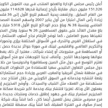
أعلن رئيس مجلس الإدارة والعضو المنتدب في بيت التمويل الكويتي–
بلغ معدل العائد على حقوق 
تنفيذها جميع العاملين ، كما توضح الأرقام نجاح أسلوب الاستثمار 
في استغلال الفرص والتحرك في الأسواق المختلفة برؤى وتصورات 
والتكريم العالمي والاقليمى لبيتك في صورة جوائز عديدة حصل 
أو المساهمة في مشروعات أو إنشاء شركات ، معتبرا أن ذلك يعطى 
عنوانها ونموذجها الناجح . وأضاف لدينا التوجهات نحو فتح أسو
نعتزم التوسع في دول مثل الصين وسنغافورة واندونيسيا من خلال
دول مجلس التعاون الخليجي سعيا للاستفادة من التطورات الايجاب
في منطقة شمال أفريقيا والمغرب العربي وزيادة حجم استثمارات
رقعة انتشاره وخدماته في السوق الكويتي من خلال افتتاح عدد م
يعملون الآن وذلك تعزيزا لانتشار بيتك وخدمة اكبر شريحة ممكنة 
المخيزيم استمرار بيتك في جهود إطلاق خدمات ومنتجات جديدة حيث
إصدار صكوك في الفترة المقبلة، كما انشأ بيتك محفظة للتعامل 