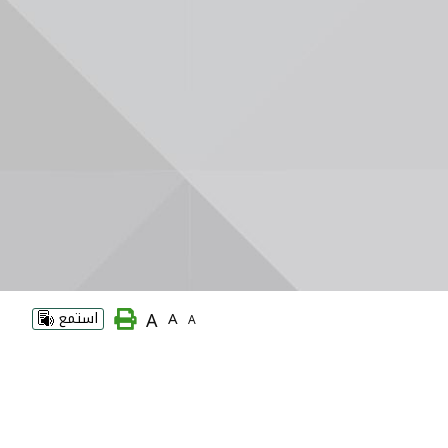
A
A
استمع
A