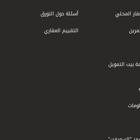
قار المحلي
أسئلة حول التورق
مرين
التقييم العقاري
ة بيت التمويل
ومات
ورمز "السويفت"