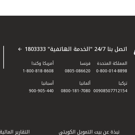
اتصل بنا 24/7 "الخدمة الهاتفية" 1803333
المملكة المتحدة
فرنسا
أمريكا وكندا
1-800-818-8608
0805-086620
0-800-014-8898
تركيا
ألمانيا
أسبانيا
900-905-440
0800-181-7080
00908507712154​
نبذة عن بيت التمويل الكويتي
التقارير المالية