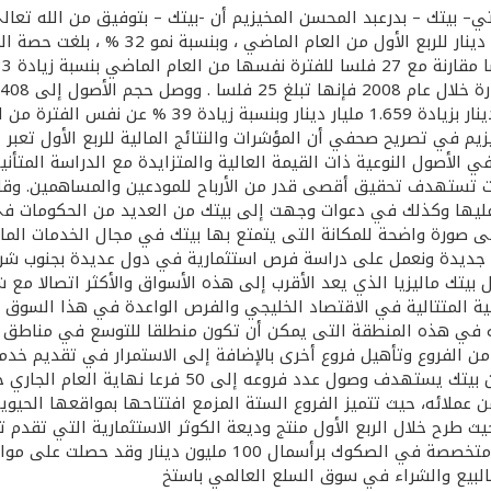
 بيتك – بدرعبد المحسن المخيزيم أن -بيتك – بتوفيق من الله تعالى 
المساهمين 26 % سنويا. وقال المخيزيم في تصريح صحفي أن المؤشرات والنتائج المالية 
في الأصول النوعية ذات القيمة العالية والمتزايدة مع الدراسة المتأن
تستهدف تحقيق أقصى قدر من الأرباح للمودعين والمساهمين. وقال ال
عليها وكذلك في دعوات وجهت إلى بيتك من العديد من الحكومات في ا
صورة واضحة للمكانة التى يتمتع بها بيتك في مجال الخدمات المالية 
اق جديدة ونعمل على دراسة فرص استثمارية في دول عديدة بجنوب شرق
 بيتك ماليزيا الذي يعد الأقرب إلى هذه الأسواق والأكثر اتصالا م
ية المتتالية في الاقتصاد الخليجي والفرص الواعدة في هذا السوق ال
ه في هذه المنطقة التى يمكن أن تكون منطلقا للتوسع في مناطق أ
ن الفروع وتأهيل فروع أخرى بالإضافة إلى الاستمرار في تقديم خد
من عملائه، حيث تتميز الفروع الستة المزمع افتتاحها بمواقعها الحي
 طرح خلال الربع الأول منتج وديعة الكوثر الاستثمارية التي تقدم
فرع مصرفي متنقل يصل للعميل أينما كان ، كما انشأ بيتك شركة م
بالبيع والشراء في سوق السلع العالمي باستخ