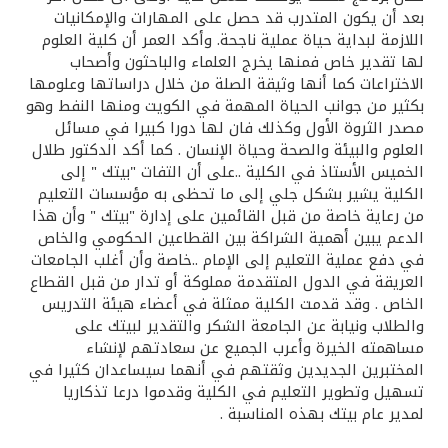
بعد أن يكون المتدرب قد حصل على المهارات والإمكانيات
اللازمة لبداية حياة عملية ناجحة. وأكد العمر أن كلية العلوم
لها تقدير خاص فمنها يخرج العلماء والباحثون وأصحاب
الاختراعات كما أنها وثيقة الصلة من خلال دراساتها وعلومها
بكثير من جوانب الحياة المهمة في الكويت ومنها النفط وهو
مصدر الثروة الأول وكذلك فان لها دورا كبيرا في مسائل
العلوم والبيئة والصحة وحياة الإنسان . كما أكد الدكتور طلال
الخميس الأستاذ في الكلية ..على أن التفات "بيتك " إلى
الكلية يشير بشكل جلي إلى ما تحظى به مؤسسات التعليم
من رعاية خاصة من قبل القائمين على إدارة "بيتك " وأن هذا
الدعم يبين أهمية الشراكة بين القطاعين الحكومي والخاص
في دفع عملية التعليم إلى الإمام ..خاصة وأن أغلب الجامعات
العريقة في الدول المتقدمة مملوكة أو تدار من قبل القطاع
الخاص . وقد قدمت الكلية ممثلة في أعضاء هيئة التدريس
والطلاب ونيابة عن الجامعة الشكر والتقدير لبيتك على
مساهمته الخيرة وأعرب الجميع عن سعادتهم لإنشاء
المختبرين الجديدين وثقتهم في أنهما سيساعدان كثيرا في
تسهيل وتطوير التعليم في الكلية وقدموا درعا تذكاريا
لمدير عام بيتك بهذه المناسبة .