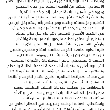
تركيا
ومراحلها تحتل أولوية قصوى في إستراتيجية بيتك نحو العمل
الاجتماعي انطلاقا من أهمية التعليم في حياة المجتمع
ودوره في تأهيل شباب قادر على إنجاح خطط التنمية
مصر
والنهوض بالكويت حاضرا ومستقبلا مشيرا إلى أن بيتك يرعى
التعليم ومؤسساته وطلابه وهو يشعر بأنه يهتم بكل ابن من
المملكة المتحدة
أبناء هذا الوطن ويخدم كل بيت وأسرة ويساهم مع كل أب
في الهدف الأسمى للمجتمع وهو بناء جيل صالح متعلم
يستطيع أن يحقق لوطنه مايصبو إليه من رفعة واقتدار .
مملكة البحرين
وأوضح العمر في كلمة ألقاها خلال الاحتفال الذي نظمته
كلية العلوم بجامعة الكويت بمناسبة افتتاح مختبرين علميين
تبرع بهما بيتك بان رعاية طلبة العلم ومؤسسات التعليم
المعنية لا تقتصرعلى توفير المستلزمات والأدوات التعليمية
التى توفرأعلى مستويات أداء ممكنة لخدمة الطالبة والمعلم
وتساهم في الارتقاء بمستوى مؤسساتنا التعليمية وجعلها
في مصاف نظيراتها العالمية الكبرى لتقدم للكويت وأبنائها
المستوى اللائق من التعليم، وإنما أيضا يقوم بيتك
بالمساهمة في توظيف مخرجات العملية التعليمية بتوفير
فرص العمل المناسبة للشباب الخريجين سواء في بيتك أو
شركات المتعددة حيث يعتبر بيتك الأكبر في توظيف
واستقطاب العمالة الوطنية وتدريبها في القطاع الخاص من
خلال برنامج مكثف يؤهلها للعمل لديه أوفى اى مكان أخر