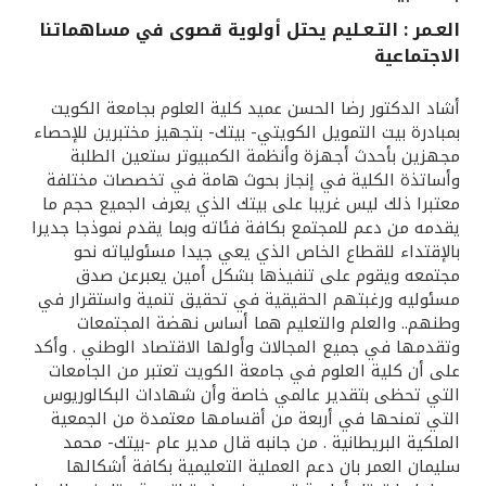
العـمر : التـعـليم يحتل أولوية قصوى في مساهماتنا
القنوات المصرفية
الاجتماعية
أدوات وخدمات
أشاد الدكتور رضا الحسن عميد كلية العلوم بجامعة الكويت
بمبادرة بيت التمويل الكويتي- بيتك- بتجهيز مختبرين للإحصاء
مجهزين بأحدث أجهزة وأنظمة الكمبيوتر ستعين الطلبة
خدمات ما بعد البيع
وأساتذة الكلية في إنجاز بحوث هامة في تخصصات مختلفة
معتبرا ذلك ليس غريبا على بيتك الذي يعرف الجميع حجم ما
يقدمه من دعم للمجتمع بكافة فئاته وبما يقدم نموذجا جديرا
اتصل بنا
بالإقتداء للقطاع الخاص الذي يعي جيدا مسئولياته نحو
مجتمعه ويقوم على تنفيذها بشكل أمين يعبرعن صدق
مسئوليه ورغبتهم الحقيقية في تحقيق تنمية واستقرار في
مواقع الفروع وأجهزة الصرف الآلي
وطنهم.. والعلم والتعليم هما أساس نهضة المجتمعات
وتقدمها في جميع المجالات وأولها الاقتصاد الوطني . وأكد
ألمانيا
على أن كلية العلوم في جامعة الكويت تعتبر من الجامعات
التي تحظى بتقدير عالمي خاصة وأن شهادات البكالوريوس
التي تمنحها في أربعة من أقسامها معتمدة من الجمعية
ماليزيا
الملكية البريطانية . من جانبه قال مدير عام -بيتك- محمد
سليمان العمر بان دعم العملية التعليمية بكافة أشكالها