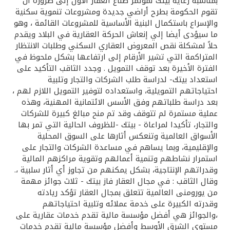
تركيا
بمناسبة رعاية بيتك لمؤتمر صناع العقار الأول إلى ضرورة أن
تقوم الحكومة بطرح أراضي جديدة ومشروعات تنموية سكنية
والإسراع باستكمال البنية الأساسية للمشروعات القائمة ، وهو
مصر
ما سيؤدى أيضا إلي إنعاش الحركة العقارية في البلاد ويقدم
حلاً لمشكلة نقص المعروض العقاري السكني وطلبات الانتظار
المتراكمة التي تشير الأرقام إلى ارتفاعها بشكل ملحوظ في
المملكة المتحدة
الفترة الأخيرة بعد توقف التمويل . وجدد الثاقب التأكيد على
استعداد بيتك- لدراسة طلب الشركات والتجار وتلبية
مملكة البحرين
احتياجاتهم التمويلية، واستعداده لتوفير التمويل اللازم لهم ،
بعد دراسة طلباتهم وفق الأسس الائتمانية المهنية، وهذه
عملية مستمرة لم تتوقف وقد تم منح مبالغ كبيرة للشركات
والتجار، تأكيدا لمراعاة - بيتك -للظروف الحالية التي تمر بها
الأسواق العالمية وتنعكس أثارها على السوق المحلية
والإقليمية، وبما يساهم في مساعدة الشركات والتجار على
استمرار نشاطهم وتنمية أعمالهم وتقوية مراكزهم المالية
وقدراتهم الإنتاجية، بشكل يمكنهم من تجاوز أي أثار سلبية ،.
وقال الثاقب : في مجال العقار فاز بيتك - ثلاث جوائز مهمة
من يورومنى العالمية تتعلق بمجال العقار تؤكد ريادته
وقدرته الكبيرة على خدمة عملائه وتلبية احتياجاتهم
،والجوائز هي أفضل مؤسسة مالية تقدم خدمات عقارية على
مستوى الشرق الأوسط وأفضل مؤسسة مالية تقدم خدمات