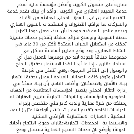
عقارية على مستوى الكويت وأفضل مؤسسة مالية تقدم
خدمة التقييم العقاري في الكويت . وأكد أن بيتك يقدم خدمة
التقييم العقاري في السوق المحلى لعملائه من الأفراد
والشركات بما يواكب التطورات والمستجدات بالسوق العقاري
ويدعم عناصر النمو فيه موضحا بأن بيتك يعمل دوما لتعزيز
حصته السوقية وتوسيع شرائح عملائه بتقديم خدمات متميزة
تمكنه من استغلال الخبرات الممتدة لأكثر من 30 عاما في
النشاط العقاري، وقد وضع معايير أساسية تشكل في
مجموعها ميثاقاً للجودة لابد من توفيرها للعميل قبل أي
استثمار عقاري ، إذا ما أردنا لهذا الاستثمار تحقيق النجاح
والوصول إلى النتائج المرجوة ،وهي تتمثل في شرعية
التعامل وتوفر كافة الضمانات المتاحة للعميل تحقيقا لشعار
بيتك (الأمان والاطمئنان). وأضاف الثاقب بأن بيتك ممثلاُ في
إدارة العقار المحلي يتصدر المؤسسات المعتمدة من الجهات
الحكومية والمؤسسات والشركات التجارية بتقييم العقارات لما
يمتلكه من خبرة عقارية ولديه كادر فني متخصص بإجراء
الدراسات الخاصة بتقييم العقارات بشتى أنواعها مثل (البيوت
السكنية ، العمارات الاستثمارية ،الأراضي السكنية
والاستثمارية، المجمعات التجارية،عقارات حقوق الانتفاع (أملاك
الدولة) وأوضح بان خدمات التقييم العقارية ستتمثل بوضع