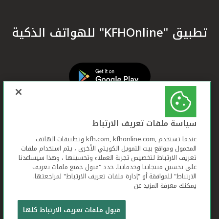
تطبيق "KFHOnline" للهواتف الذكية
سياسة ملفات تعريف الارتباط
عندما تستخدم ,kfh.com, kfhonline.com وتطبيقات الهاتف
المحمول ومواقع بيت التمويل الكويتي الأخرى ، يتم استخدام ملفات
تعريف الارتباط لتخصيص تجربة العملاء وتحسينها ، وهذا سيساعدنا
على تحسين منتجاتنا وخدماتنا. حدد "قبول جميع ملفات تعريف
الارتباط" للموافقة أو "إدارة ملفات تعريف الارتباط" لمراجعتها.
يمكنك معرفة المزيد عن
بيت التمويل الكويتي جميع الحقوق محفوظة © 2026
قبول ملفات تعريف الارتباط كلها