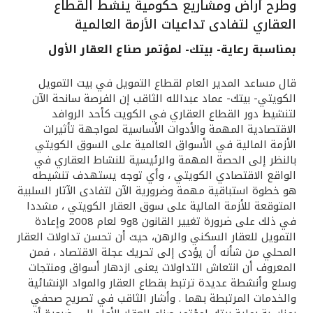
وطرح أراض ومشاريع حكومية ينشط القطاع
القنوات المصرفية
العقاري لتفادى تداعيات الأزمة العالمية
بمناسبة رعاية- بيتك- لمؤتمر صناع العقار الأول
أدوات وخدمات
قال مساعد المدير العام لقطاع التمويل في بيت التمويل
الكويتي- بيتك- عماد عبدالله الثاقب إن الفرصة سانحة الآن
خدمات ما بعد البيع
لتنشيط دور القطاع العقاري في الكويت كأحد الروافد
الاقتصادية المهمة والأدوات الأساسية لمواجهة تأثيرات
الأزمة المالية في الأسواق العالمية على السوق الكويتي
بالنظر إلى الحصة المهمة والرئيسية للنشاط العقاري في
اتصل بنا
الواقع الاقتصادي الكويتي ، وأي توجه يستهدف تنشيطه
هو خطوة استباقية مهمة وضرورية الآن لتفادى الآثار السلبية
مواقع الفروع وأجهزة الصرف الآلي
المتوقعة للأزمة المالية على سوق العقار الكويتي ، مشددا
في ذلك على ضرورة تغيير القانون 8و9 لعام 2008 وإعادة
ألمانيا
التمويل للعقار السكني والرهن، حيث أن تحسن تداولات العقار
المحلي من شأنه أن يؤدى إلى تحريك عجلة الاقتصاد ، فمن
المعروف أن انتعاش التداولات يعنى ازدهار أسواق ومنتجات
ماليزيا
وسلع وأنشطة عديدة ترتبط بقطاع العقار والمواد الإنشائية
والخدمات المرتبطة بهما . وأشار الثاقب في تصريح صحفي