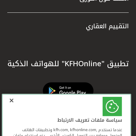
التقييم العقاري
تطبيق "KFHOnline" للهواتف الذكية
سياسة ملفات تعريف الارتباط
عندما تستخدم ,kfh.com, kfhonline.com وتطبيقات الهاتف
المحمول ومواقع بيت التمويل الكويتي الأخرى ، يتم استخدام ملفات