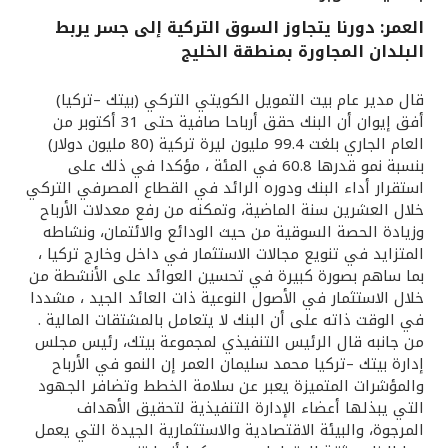
العمر: دورنا يتجاوز السوق التركية إلى جسر يربط
القنوات المصرفية
البلدان المجاورة بمنطقة الخليج
أدوات وخدمات
قال مدير عام بيت التمويل الكويتي التركي (بيتك –تركيا)
أفق إيوان أن البنك حقق أرباحا صافية حتى 31 أكتوبر من
العام الجاري بلغت 99.4 مليون ليرة تركية (80 مليون دولار)
خدمات ما بعد البيع
بنسبة نمو قدرها 60.8 في المئة ، مؤكدا في ذلك على
استقرار أداء البنك ودوره الرائد في القطاع المصرفي التركي
خلال العشرين سنة الماضية، وتمكنه من رفع معدلات الأرباح
اتصل بنا
وزيادة الحصة السوقية من حيث الودائع والائتمان، ونشاطه
المتزايد في تنويع مجالات الاستثمار في داخل وخارج تركيا ،
بما ساهم بصورة كبيرة في تحسين العوائد على الأنشطة من
مواقع الفروع وأجهزة الصرف الآلي
خلال الاستثمار في الأصول النوعية ذات العائد الجيد ، مشددا
في الوقت ذاته على أن البنك لا يتعامل بالمشتقات المالية .
ألمانيا
من جانبه قال الرئيس التنفيذي لمجموعة بيتك، رئيس مجلس
إدارة بيتك –تركيا محمد سليمان العمر إن النمو في الأرباح
والمؤشرات المتميزة يعبر عن سلامة الخطط وتضافر الجهود
ماليزيا
التي يبذلها أعضاء الإدارة التنفيذية لتحقيق الأهداف
المرجوة، والبيئة الاقتصادية والاستثمارية الجيدة التي يعمل