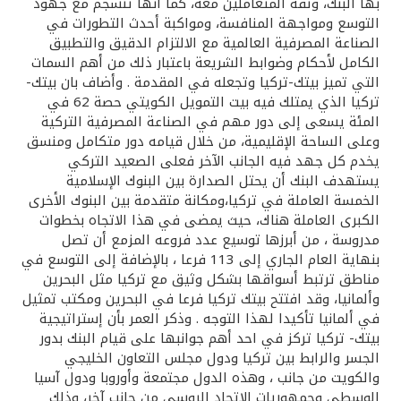
تركيا
بها البنك، وثقة المتعاملين معه، كما أنها تنسجم مع جهود
التوسع ومواجهة المنافسة، ومواكبة أحدث التطورات في
الصناعة المصرفية العالمية مع الالتزام الدقيق والتطبيق
مصر
الكامل لأحكام وضوابط الشريعة باعتبار ذلك من أهم السمات
التي تميز بيتك-تركيا وتجعله في المقدمة . وأضاف بان بيتك-
المملكة المتحدة
تركيا الذي يمتلك فيه بيت التمويل الكويتي حصة 62 في
المئة يسعى إلى دور مهم في الصناعة المصرفية التركية
وعلى الساحة الإقليمية، من خلال قيامه دور متكامل ومنسق
مملكة البحرين
يخدم كل جهد فيه الجانب الآخر فعلى الصعيد التركي
يستهدف البنك أن يحتل الصدارة بين البنوك الإسلامية
الخمسة العاملة في تركيا،ومكانة متقدمة بين البنوك الأخرى
الكبرى العاملة هناك، حيث يمضى في هذا الاتجاه بخطوات
مدروسة ، من أبرزها توسيع عدد فروعه المزمع أن تصل
بنهاية العام الجاري إلى 113 فرعا ، بالإضافة إلى التوسع في
مناطق ترتبط أسواقها بشكل وثيق مع تركيا مثل البحرين
وألمانيا، وقد افتتح بيتك تركيا فرعا في البحرين ومكتب تمثيل
في ألمانيا تأكيدا لهذا التوجه . وذكر العمر بأن إستراتيجية
بيتك- تركيا تركز في احد أهم جوانبها على قيام البنك بدور
الجسر والرابط بين تركيا ودول مجلس التعاون الخليجي
والكويت من جانب ، وهذه الدول مجتمعة وأوروبا ودول آسيا
الوسطى وجمهوريات الاتحاد الروسي من جانب آخر، وذلك