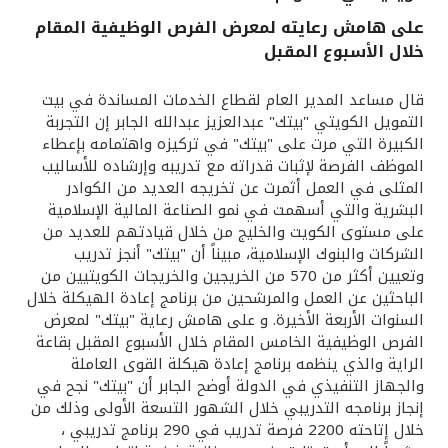
على هامش رعايته لمعرض الفرص الوظيفية المقام
القنوات المصرفية
خلال الأسبوع المقبل
أدوات وخدمات
قال مساعد المدير العام لقطاع الخدمات المساندة في بيت
التمويل الكويتي "بيتك" عبدالعزيز عبدالله الجابر إن التجربة
الكبيرة التي مرت على "بيتك" في تركيزه واهتمامه بإعطاء
خدمات ما بعد البيع
الموظف الفرصة لإثبات قدراته مع تدريبه وإرشاده للأساليب
المثلى في العمل أثمرت عن تخريجه العديد من الكوادر
البشرية والتي أسهمت في نمو الصناعة المالية الإسلامية
اتصل بنا
على مستوى الكويت والخليج من خلال قيادتهم للعديد من
الشركات والبنوك الإسلامية، مبيناً أن "بيتك" أنجز تدريب
وتعيين أكثر من 570 من الخريجين والخريجات الكويتيين من
مواقع الفروع وأجهزة الصرف الآلي
الباحثين عن العمل والمرشحين من برنامج إعادة الهيكلة خلال
السنوات الأربعة الأخيرة. و على هامش رعاية "بيتك" لمعرض
ألمانيا
الفرص الوظيفية الخامس المقام خلال الأسبوع المقبل بقاعة
الراية والذي ينظمه برنامج إعادة هيكلة القوى العاملة
والجهاز التنفيذي في الدولة أوضح الجابر أن "بيتك" نجح في
ماليزيا
إنجاز برنامجه التدريبي خلال الشهور التسعة الأولى وذلك من
خلال إتاحته 2200 فرصة تدريب في 290 برنامج تدريبي ،