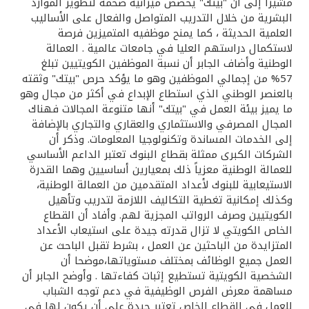
تركيا
مشيراً إلى أن "بيتك" يخصص ميزانية ضخمة لتطوير الموارد
البشرية من خلال التدريب المتواصل والفعال على الأساليب
العلمية الحديثة ، كما يمنح موظفيه المتميزين فرصة
مصر
لاستكمال دراستهم العليا في جامعات عالمية . العمالة
الوطنية وأضاف الجابر أن نسبة الموظفين الكويتيين تبلغ
المملكة المتحدة
57% من إجمالي الموظفين وهو ما يؤكد حرص "بيتك" وثقته
بالعنصر الوطني الذي استطاع الإبداع في أكثر من مجال وهو
ما يميز بيئة العمل في "بيتك" أنها متنوعة المجالات فهناك
مملكة البحرين
المجال المصرفي والاستثماري والعقاري والتجاري بالإضافة
إلى الخدمات المساندة وتكنولوجيا المعلومات. وذكر أن
الشركات الكبرى ممثلة بقطاع البنوك تعتبر الداعم الأساسي
للعمالة الوطنية معزياً ذلك بمعيارين أساسيين وهما القدرة
الاستيعابية للبنوك لأعداد المتقدمين من العمالة الوطنية،
وكذلك إمكانية تغطية التكاليف اللازمة لتدريب وتأهيل
الكويتيين وصرف الرواتب المجزية لهم. وأفاد أن القطاع
الخاص الكويتي لا تزال قدرته جيدة على استيعاب الأعداد
المتزايدة من الباحثين عن العمل ، بشرط تقبل الباحث عن
العمل جميع الوظائف بمختلف مستوياتها،موضحا أن
الشخصية الكويتية تستطيع إثبات كفاءتها . وأوضح الجابر أن
مساهمة معرض الفرص الوظيفية في دعم توجه الشباب
للعمل في القطاع الخاص تعتبر جيدة على أن يكون لها في