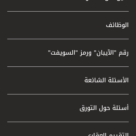
الوظائف
رقم "الآيبان" ورمز "السويفت"
الأسئلة الشائعة
أسئلة حول التورق
التقييم العقاري