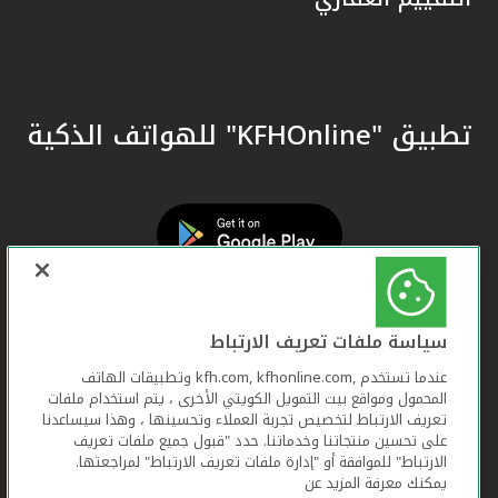
تطبيق "KFHOnline" للهواتف الذكية
سياسة ملفات تعريف الارتباط
عندما تستخدم ,kfh.com, kfhonline.com وتطبيقات الهاتف
المحمول ومواقع بيت التمويل الكويتي الأخرى ، يتم استخدام ملفات
تعريف الارتباط لتخصيص تجربة العملاء وتحسينها ، وهذا سيساعدنا
على تحسين منتجاتنا وخدماتنا. حدد "قبول جميع ملفات تعريف
الارتباط" للموافقة أو "إدارة ملفات تعريف الارتباط" لمراجعتها.
يمكنك معرفة المزيد عن