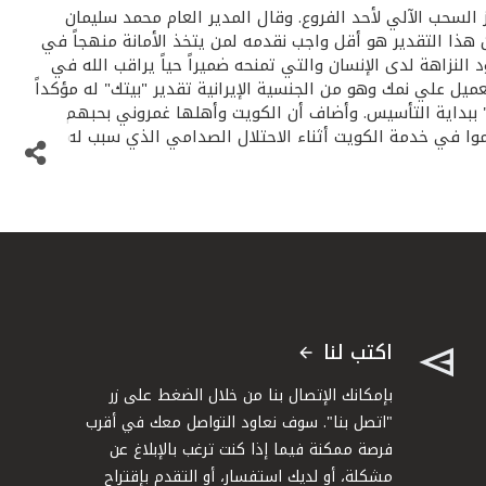
ز السحب الآلي لأحد الفروع. وقال المدير العام محمد سليمان
 هذا التقدير هو أقل واجب نقدمه لمن يتخذ الأمانة منهجاً في
النزاهة لدى الإنسان والتي تمنحه ضميراً حياً يراقب الله في
يل علي نمك وهو من الجنسية الإيرانية تقدير "بيتك" له مؤكداً
ببداية التأسيس. وأضاف أن الكويت وأهلها غمروني بحبهم
كان ممن ساهموا في خدمة الكويت أثناء الاحتلال الصدامي الذي سبب له
اكتب لنا
بإمكانك الإتصال بنا من خلال الضغط على زر
"اتصل بنا". سوف نعاود التواصل معك في أقرب
فرصة ممكنة فيما إذا كنت ترغب بالإبلاغ عن
مشكلة، أو لديك استفسار، أو التقدم بإقتراح