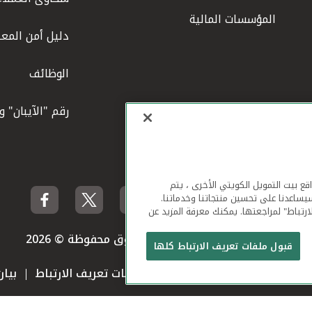
المؤسسات المالية
دليل أمن المعل
الوظائف
رقم "الآيبان" 
لهاتف المحمول ومواقع بيت التمويل الكويتي الأخرى ، يتم
يساعدنا على تحسين منتجاتنا وخدماتنا.
ارتباط" لمراجعتها. يمكنك معرفة المزيد عن
بيت التمويل الكويتي جميع الحقوق محفوظة © 2026
قبول ملفات تعريف الارتباط كلها
 استخدام الموقع الإلكتروني
ملفات تعريف الارتباط
بيا