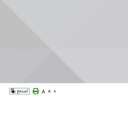
A
A
استمع
A