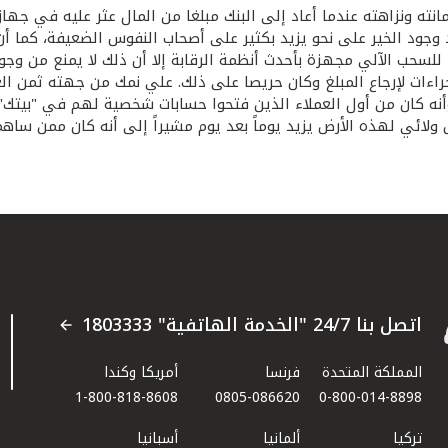
انته ونزاهته عندما أعاد إلى البنك مبلغا من المال عثر عليه في جها
 وجود الخير على نحو يزيد بكثير على أصحاب النفوس الضعيفة، كما أن
للسحب الآلي مجهزة بأحدث أنظمة الرقابة إلا أن ذلك لا يمنع من وجود 
راءات لإرجاع المبلغ وكان حريصا على ذلك. علي نمك من جهته ثمن العم
ه كان من أول العملاء الذين فتحوا حسابات شخصية لهم في "بيتك" 
قود من الزمن وهو ما يجعل ولائي لهذه الأرض يزيد يوماً بعد يوم مشيراً إلى أنه 
اتصل بنا 24/7 "الخدمة الهاتفية" 1803333
المملكة المتحدة
فرنسا
أمريكا وكندا
1-800-818-8608
0805-086620
0-800-014-8898
تركيا
ألمانيا
أسبانيا