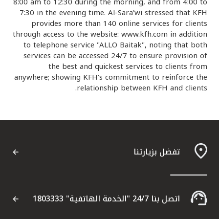
تركيا
8:00 am to 12:30 during the morning, and from 4:00 to
7:30 in the evening time. Al-Sara'wi stressed that KFH
provides more than 140 online services for clients
مصر
through access to the website: www.kfh.com in addition
to telephone service "ALLO Baitak", noting that both
المملكة المتحدة
services can be accessed 24/7 to ensure provision of
the best and quickest services to clients from
anywhere; showing KFH's commitment to reinforce the
مملكة البحرين
relationship between KFH and clients.
تفضل بزيارتنا
اتصل بنا 24/7 "الخدمة الهاتفية" 1803333