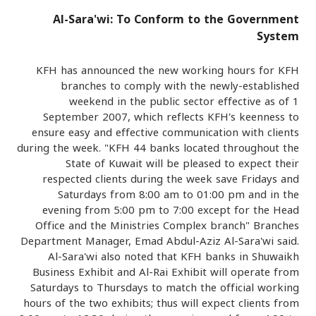
Al-Sara'wi: To Conform to the Government
القنوات المصرفية
System
أدوات وخدمات
KFH has announced the new working hours for KFH
branches to comply with the newly-established
weekend in the public sector effective as of 1
خدمات ما بعد البيع
September 2007, which reflects KFH's keenness to
ensure easy and effective communication with clients
during the week. "KFH 44 banks located throughout the
اتصل بنا
State of Kuwait will be pleased to expect their
respected clients during the week save Fridays and
Saturdays from 8:00 am to 01:00 pm and in the
مواقع الفروع وأجهزة الصرف الآلي
evening from 5:00 pm to 7:00 except for the Head
Office and the Ministries Complex branch" Branches
ألمانيا
Department Manager, Emad Abdul-Aziz Al-Sara'wi said.
Al-Sara'wi also noted that KFH banks in Shuwaikh
Business Exhibit and Al-Rai Exhibit will operate from
ماليزيا
Saturdays to Thursdays to match the official working
hours of the two exhibits; thus will expect clients from