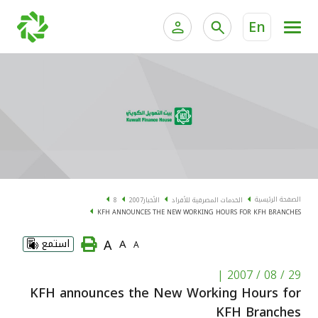
En
الخدمات المصرفية للأفراد
الخدمات المالية الخاصة و
الخدمات المصرفية الإلكترونية للأفراد
الخدمات المصرفية الإلكترونية للشركات
الحسابات المصرفية
خدمة "بيتك" للتداول الإلكتروني
البطاقات
الصفحة الرئيسية
الخدمات المصرفية للأفراد
الأخبار
2007
8
KFH ANNOUNCES THE NEW WORKING HOURS FOR KFH BRANCHES
"برامج العملاء"
A
A
استمع
A
التمويل
|
29 / 08 / 2007
KFH announces the New Working Hours for
الاستثمار
KFH Branches