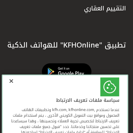
التقييم العقاري
تطبيق "KFHOnline" للهواتف الذكية
سياسة ملفات تعريف الارتباط
عندما تستخدم ,kfh.com, kfhonline.com وتطبيقات الهاتف
المحمول ومواقع بيت التمويل الكويتي الأخرى ، يتم استخدام ملفات
تعريف الارتباط لتخصيص تجربة العملاء وتحسينها ، وهذا سيساعدنا
على تحسين منتجاتنا وخدماتنا. حدد "قبول جميع ملفات تعريف
الارتباط" للموافقة أو "إدارة ملفات تعريف الارتباط" لمراجعتها.