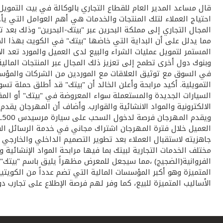
قال مساعد المدير العام للقطاع التجاري بالوكالة في بيت التموي
احتياج العملاء لتلك المنتجات والخدمات هي أهم العوامل التي يأ
المجال التجاري إلى مملكة البحرين عبر "بيتك-البحرين" وذلك بعد
مما يدلل على أن البداية التي خاضها "بيتك" في الكويت بهذا المج
المستمر لتمويل عمليات الشراء والبيع لدى العميل والمورد تعد 
وبنوك دول أخرى تطمح إلى تعزيز ذلك المجال عبر المنتجات المالي
في السوق مع توثيق العلاقات مع الموردين من الشركات والمؤسسات
التمويلية. أكيد مرابحة وأعلن الخالد أن "بيتك" قد أطلق حملة تس
السيارات الجديدة والمستعملة سواء المعروضة في "بيتك" أو المقدم
جاهزيته لاستقبال العملاء بعد تطوير التصميم الداخلي والخارجي
مختلف الخدمات التجارية لبيتك بما فيها مرابحة المواد الإنشائية 
الفروانية(الضجيج) ،مما سيجعل للمعرض مظهراً يليق باسم "بيتك" 
المتميزة وهو أكبر المؤسسات المالية التي تضم عدداً من الكوي
الأساليب المتميزة للبيع، كما وفر لهم فرصة الإطلاع على تجارب د