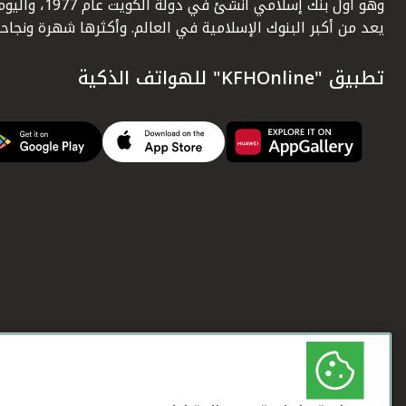
وهو أول بنك إسلامي أنشئ في دولة الكويت عام 1977، وا
يعد من أكبر البنوك الإسلامية في العالم. وأكثرها شهرة ونجاحاً.
تطبيق "KFHOnline" للهواتف الذكية