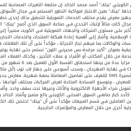
ل الكويتي "بيتك" أحمد محمد الخالد إن متابعة التغيرات المصاحبة 
خذها "بيتك" بعين الاعتبار لمواكبة التطور المستمر في مجال الأسوا
 تجهيز معرض يقدم مختلف الخدمات التمويلية لتتحقق بذلك إحدى خطوا
ال كانت مثالاً لإثبات التحدي في صناعة السوق الذي أصبح "بيتك" ال
الأكبر على مستوى الشركات والجهات التمويلية في الكويت مشيراً إلى
ة الإسلامية. وأشار إلى أهمية إعادة هيكلة المنتجات والخدمات التجا
 والوكالات بما فيهم تجار التجزئة ، مؤكداً على أن تلك العلاقات 
ويقية بعنوان "أكيد مرابحة..بس محيرني اللون" تستمر حتى نهاية يولي
ة من خلال المكاتب أو الأفراد و عملاء التأجير ، وكذلك العملاء المت
العميل خلال فترة المهرجان اشتراك مجاني في خدمة الرسائل القصيرة SMS للتعرف على تفاص
 للمعرض ، وتوسيع المساحة المتاحة لعرض المركبات بمختلف أنواعها
وتمويل شراء الأجهزة الالكترونية والأثاث وغيرها تحت سقف واحد. وأفصح
كأحد كبار صانعي السوق المحلي. الكويتي بائع متميز وأشاد الخالد با
تيين العاملين في قسم المبيعات مؤكداً على أن "بيتك" احتضن تلك 
ولية أخرى من خلال المعارض والمؤتمرات الخارجية.