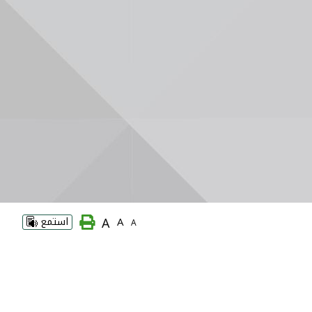
A
A
استمع
A