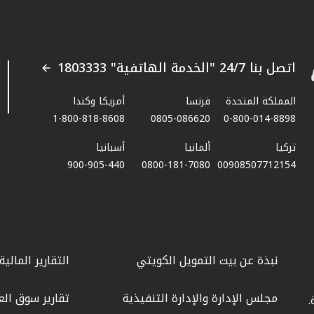
اتصل بنا 24/7 "الخدمة الهاتفية" 1803333
المملكة المتحدة
فرنسا
أمريكا وكندا
1-800-818-8608
0805-086620
0-800-014-8898
تركيا
ألمانيا
أسبانيا
900-905-440
0800-181-7080
00908507712154​
نبذة عن بيت التمويل الكويتي
التقارير المالية
مجلس الإدارة والإدارة التنفيذية
تقارير سوق الع
.