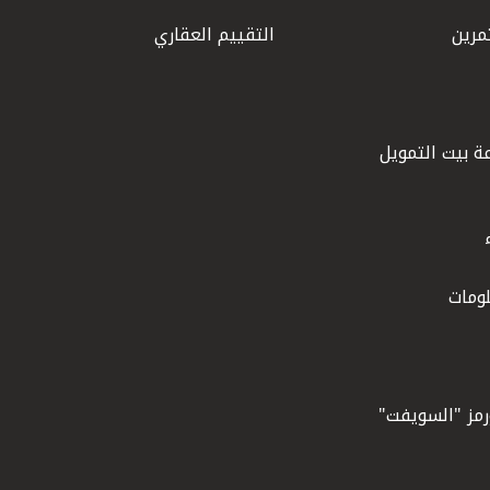
مرين
التقييم العقاري
ة بيت التمويل
ومات
ورمز "السويفت"