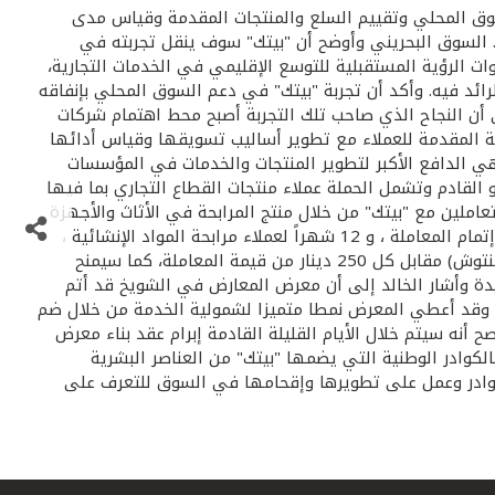
للسوق المحلي وتقييم السلع والمنتجات المقدمة وقياس مدى
ق. السوق البحريني وأوضح أن "بيتك" سوف ينقل تجربته في
ت الرؤية المستقبلية للتوسع الإقليمي في الخدمات التجارية،
رائد فيه. وأكد أن تجربة "بيتك" في دعم السوق المحلي بإنفاقه
 أن النجاح الذي صاحب تلك التجربة أصبح محط اهتمام شركات
رية المقدمة للعملاء مع تطوير أساليب تسويقها وقياس أدائها
هي الدافع الأكبر لتطوير المنتجات والخدمات في المؤسسات
و القادم وتشمل الحملة عملاء منتجات القطاع التجاري بما فيها
عاملين مع "بيتك" من خلال منتج المرابحة في الأثاث والأجهزة
الالكترونية والمواد الانشائية والقوارب. وأضاف أن المهرجان يقدم مزايا عدة من بينها استحقاق القسط الأول للعميل بعد 6 شهور من إتمام المعاملة ، و 12 شهراً لعملاء مرابحة المواد الإنشائية ،
ويقدم المهرجان فرصة لدخول السحب على سيارة مرسيدس CL500 في نهاية المهرجان ، وسحب أسبوعي على جهاز لاب توب (أبل ماكنتوش) مقابل كل 250 دينار من قيمة المعاملة، كما سيمنح
يل المعاملة بصفة شهرية. معارض جديدة وأشار الخالد إلى أن معرض المعارض في الشويخ قد أتم
 ، وقد أعطي المعرض نمطا متميزا لشمولية الخدمة من خلال ضم
 أنه سيتم خلال الأيام القليلة القادمة إبرام عقد بناء معرض
لكوادر الوطنية التي يضمها "بيتك" من العناصر البشرية
الكوادر وعمل على تطويرها وإقحامها في السوق للتعرف على