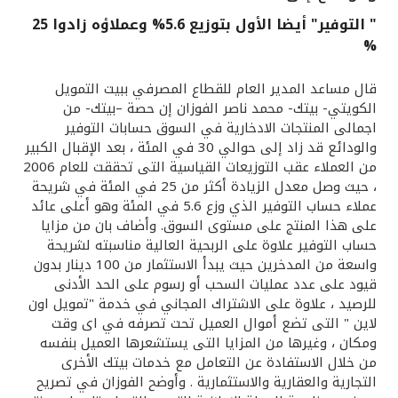
" التوفير" أيضا الأول بتوزيع 5.6% وعملاؤه زادوا 25
القنوات المصرفية
%
أدوات وخدمات
قال مساعد المدير العام للقطاع المصرفي ببيت التمويل
الكويتي- بيتك- محمد ناصر الفوزان إن حصة –بيتك- من
اجمالى المنتجات الادخارية في السوق حسابات التوفير
خدمات ما بعد البيع
والودائع قد زاد إلى حوالي 30 في المئة ، بعد الإقبال الكبير
من العملاء عقب التوزيعات القياسية التى تحققت للعام 2006
، حيث وصل معدل الزيادة أكثر من 25 في المئة في شريحة
اتصل بنا
عملاء حساب التوفير الذي وزع 5.6 في المئة وهو أعلى عائد
على هذا المنتج على مستوى السوق. وأضاف بان من مزايا
حساب التوفير علاوة على الربحية العالية مناسبته لشريحة
مواقع الفروع وأجهزة الصرف الآلي
واسعة من المدخرين حيث يبدأ الاستثمار من 100 دينار بدون
قيود على عدد عمليات السحب أو رسوم على الحد الأدنى
ألمانيا
للرصيد ، علاوة على الاشتراك المجاني في خدمة "تمويل اون
لاين " التى تضع أموال العميل تحت تصرفه في اى وقت
ومكان ، وغيرها من المزايا التى يستشعرها العميل بنفسه
ماليزيا
من خلال الاستفادة عن التعامل مع خدمات بيتك الأخرى
التجارية والعقارية والاستثمارية . وأوضح الفوزان في تصريح