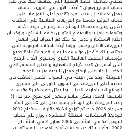
تركيا
صحفي بمناسبة الحملة الإعلانية التى يطلقها بيتك على منتج
حساب التوفير بعنوان " أيضا... الأول في الكويت " حساب
يعمل لحسابك إن بيتك انفرد بتقديم أعلى التوزيعات على
مصر
حساب التوفير متسقا مع التوزيعات القياسية على المنتجات
الأخرى وفى مقدمتها الودائع ، بما يعبر عن جودة الأداء
المملكة المتحدة
وشمولية المزايا والاهتمام المتوازن بكافة الشرائح ، ويؤكد أن
اختيار الاستثمار والادخار مع بيتك هو الصواب ليس لمعدل
التوزيعات الأعلى وحسب، وإنما أيضا للمكانة المرموقة التى
مملكة البحرين
يحتلها بيتك كأفضل مؤسسة مالية إسلامية بشهادة جميع
مؤسسات التصنيف العالمية الكبرى ومستوى الأداء الرفيع
الذي أسفر عن هذه الأرباح التشغيلية والتطور المستمر الذي
انعكس إيجابا على ارتفاع معدل الربحية وتزايد الحصة
السوقية . وقد نجح –بيتك- في السنوات الخمس الماضية في
تقديم أعلى التوزيعات في السوق الكويتي على مستوى
الودائع الاستثمارية بالدينار ، بما يمثل طفرة كبيرة وقياسية
تلمسها العملاء بشكل مباشر وبمعدل نمو سنوي متزايد ، إذ
زادت التوزيعات على الودائع بنسبة تصل إلى 50 في المئة
في عام 2006 حيث تم توزيع 8.4 % مقارنة ب 4%عام 2002
للوديعة الاستثمارية المطلقة المستمرة ، ووزع على حساب
التوفير 5.6 في المئة في 2006 مقابل 3 في المئة عام
2002 . وأعلن بيتك عن توزيعات أرباح للمودعين المستثمرين