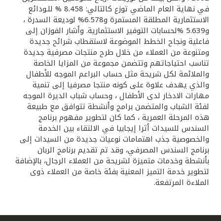
في نهاية العام الماضي توزع كالتالي: 8.458 % للـودائع
الاستثمارية المطلقة المستمرة و6.578% لوديعة السدرة ،
و5.639 %لحسابات التوفير الاستثمارية. وأشار الفوزان إلى
فاعلية ونجاح الخطط الموضوعة لاستقطاب شرائح جديدة
ومتنوعة من العملاء من خلال طرح منتجات مصرفية جديدة
تناسب احتياجاتهم وتتضمن مجموعة من المزايا الخاصة
والملائمة لكل شريحة مثل حساب البراعم الموجه للأطفال
والذي يهدف علاوة على كونه منتجا مصرفيا إلى تنمية
مهارات الادخار لدى الأطفال ، وحساب شباب الديرة الموجه
لفئة الشباب والمتضمن برامج وأنشطة تتوافق مع طبيعة
هذه المرحلة العمرية ، كما كان لتطوير مفهوم برنامج
السندس للسيدات أثرا إيجابيا في الالتقاء بين الخدمة
والخصوصية جذب اهتمامات نوعيات جديدة من السيدات إلى
برنامج السندس المصرفي، وقد تم تقديم برنامج الربان
بأنشطة وخدمات متميزة لشريحة من العملاء الرجال، بالإضافة
لتطوير خدمة التميز المعنية بفئة خاصة من العملاء ذوى
الملاءة المرتفعة.