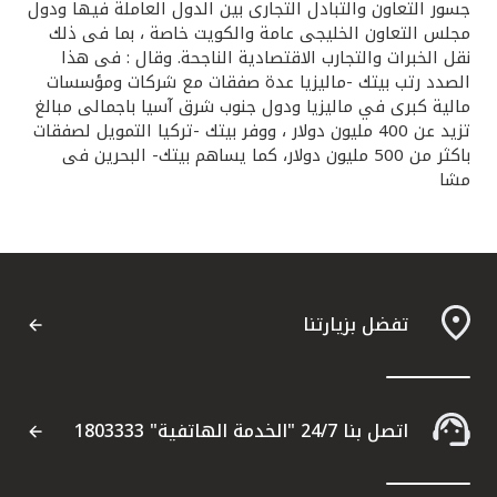
جسور التعاون والتبادل التجارى بين الدول العاملة فيها ودول
مجلس التعاون الخليجى عامة والكويت خاصة ، بما فى ذلك
نقل الخبرات والتجارب الاقتصادية الناجحة. وقال : فى هذا
الصدد رتب بيتك -ماليزيا عدة صفقات مع شركات ومؤسسات
مالية كبرى في ماليزيا ودول جنوب شرق آسيا باجمالى مبالغ
تزيد عن 400 مليون دولار ، ووفر بيتك -تركيا التمويل لصفقات
باكثر من 500 مليون دولار، كما يساهم بيتك- البحرين فى
مشا
تفضل بزيارتنا
اتصل بنا 24/7 "الخدمة الهاتفية" 1803333