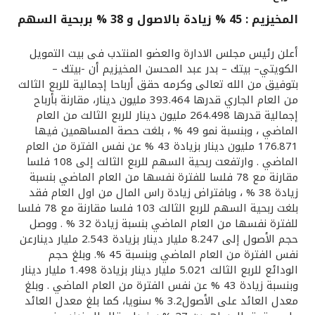
المخيزيم : 45 % زيادة بالاصول و 38 % بربحية السهم
القنوات المصرفية
أعلن رئيس مجلس الادارة والعضو المنتدب فى بيت التمويل
أدوات وخدمات
الكويتي– بيتك – بدر عبد المحسن المخيزيم أن -بيتك –
بتوفيق من الله تعالى وكرمه حقق أرباحا إجمالية للربع الثالث
من العام الجاري قدرها 393.464 مليون دينار، مقارنة بأرباح
خدمات ما بعد البيع
إجمالية قدرها 264.498 مليون دينار للربع الثالث من العام
الماضي ، وبنسبة نمو 49 % ، بلغت حصة المساهمين فيها
176.871 مليون دينار بزيادة 43 % عن نفس الفترة من العام
الماضي . وارتفعت ربحية السهم للربع الثالث إلى 108 فلسا
اتصل بنا
مقارنة مع 78 فلسا للفترة نفسها من العام الماضي بنسبة
زيادة 38 % ، وبافتراض زيادة راس المال من اول العام فقد
مواقع الفروع وأجهزة الصرف الآلي
بلغت ربحية السهم للربع الثالث 103 فلسا مقارنة مع 78 فلسا
للفترة نفسها من العام الماضي بنسبة زيادة 32 % . ووصل
ألمانيا
حجم الأصول إلى 8.247 مليار دينار بزيادة 2.543 مليار دينارعن
نفس الفترة من العام الماضي وبنسبة 45 %. وبلغ حجم
الودائع للربع الثالث 5.021 مليار دينار بزيادة 1.498 مليار دينار
ماليزيا
وبنسبة زيادة 43 % عن نفس الفترة من العام الماضي . وبلغ
معدل العائد على الأصول3.2 % سنويا، كما بلغ معدل العائد