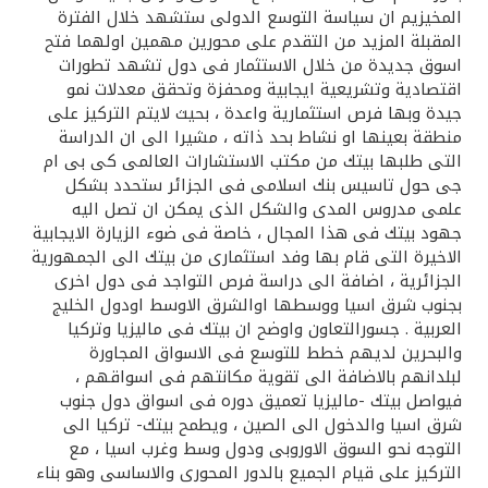
المخيزيم ان سياسة التوسع الدولى ستشهد خلال الفترة
المقبلة المزيد من التقدم على محورين مهمين اولهما فتح
اسوق جديدة من خلال الاستثمار فى دول تشهد تطورات
اقتصادية وتشريعية ايجابية ومحفزة وتحقق معدلات نمو
جيدة وبها فرص استثمارية واعدة ، بحيث لايتم التركيز على
منطقة بعينها او نشاط بحد ذاته ، مشيرا الى ان الدراسة
التى طلبها بيتك من مكتب الاستشارات العالمى كى بى ام
جى حول تاسيس بنك اسلامى فى الجزائر ستحدد بشكل
علمى مدروس المدى والشكل الذى يمكن ان تصل اليه
جهود بيتك فى هذا المجال ، خاصة فى ضوء الزيارة الايجابية
الاخيرة التى قام بها وفد استثمارى من بيتك الى الجمهورية
الجزائرية ، اضافة الى دراسة فرص التواجد فى دول اخرى
بجنوب شرق اسيا ووسطها اوالشرق الاوسط اودول الخليج
العربية . جسورالتعاون واوضح ان بيتك فى ماليزيا وتركيا
والبحرين لديهم خطط للتوسع فى الاسواق المجاورة
لبلدانهم بالاضافة الى تقوية مكانتهم فى اسواقهم ،
فيواصل بيتك -ماليزيا تعميق دوره فى اسواق دول جنوب
شرق اسيا والدخول الى الصين ، ويطمح بيتك- تركيا الى
التوجه نحو السوق الاوروبى ودول وسط وغرب اسيا ، مع
التركيز على قيام الجميع بالدور المحورى والاساسى وهو بناء