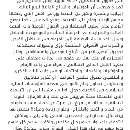
تركيا
على حقوق المساهمين 27 % سنويا. وقال المخيزيم في
تصريح صحفي أن المؤشرات والنتائج المالية للربع الثالث
إيجابية ومتميزة وتعبر عن الخطط وبرامج العمل التي وضعها
مصر
مجلس الإدارة وقام على تنفيذها جميع العاملين ، كما توضح
الأرقام نجاح أسلوب الاستثمار في الأصول النوعية ذات القيمة
العالية والمتزايدة مع الدراسة المتأنية والموضوعية للمخاطر
المملكة المتحدة
وسبل الحد منها، بالإضافة إلى المرونة في استغلال الفرص
والتحرك في الأسواق المختلفة برؤى وتصورات تستهدف
مملكة البحرين
تحقيق أقصى قدر من الأرباح للمودعين والمساهمين. وقال
المخيزيم ان بيتك يعتز بما حققه من انجازات ونجاحات على
صعيد العمل المالى الاسلامى ، سواء فى جانب الارقام
والمؤشرات والخدمات والمنتجات او فى جانب البناء الفكرى
والمنهجى لاصول تطبيق القواعد ، او تخريج قياديين
ومسئولين يتولون زمام الامور فى معظم المؤسسات المالية
الاسلامية فى الكويت وحول العالم ، مشيرا الى ان التسمية
التى اطلقتها مجلة فوربيس على بيتك بانه هارفارد البنوك
الاسلامية لم تات من فراغ ، بل عبرت عن حصاد مسيرة طويلة
من النجاح والتميز والالتزام ، وعنوان ريادة وقيادة ينهض بها
بيتك بكل اقتدارعلى الصعيدين المحلى والدولى ، وماكان
ليتحقق ذلك لولا جهودرجال مخلصين واكفاء ساهم كل منهم
بدور مهم فى بناء هذا النجاح . اسواق وفرص جديدة وقال