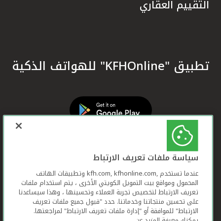
التقييم العقاري
تطبيق "KFHOnline" للهواتف الذكية
سياسة ملفات تعريف الارتباط
عندما تستخدم ,kfh.com, kfhonline.com وتطبيقات الهاتف
المحمول ومواقع بيت التمويل الكويتي الأخرى ، يتم استخدام ملفات
تعريف الارتباط لتخصيص تجربة العملاء وتحسينها ، وهذا سيساعدنا
على تحسين منتجاتنا وخدماتنا. حدد "قبول جميع ملفات تعريف
الارتباط" للموافقة أو "إدارة ملفات تعريف الارتباط" لمراجعتها.
يمكنك معرفة المزيد عن